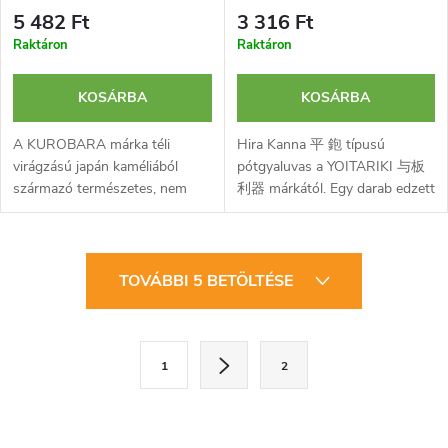
5 482 Ft
3 316 Ft
Raktáron
Raktáron
KOSÁRBA
KOSÁRBA
A KUROBARA márka téli
Hira Kanna 平 鉋 típusú
virágzású japán kaméliából
pótgyaluvas a YOITARIKI 与板
származó természetes, nem
利器 márkától. Egy darab edzett
kiszáradó olaja szénacél
kemény szénacél gyaluvas 42
pengék, például vésők, gyaluk
mm-es szélességgel.
és kések védelmére tervezve,
L
amelyek egyébként...
TOVÁBBI 5 BETÖLTÉSE
i
s
L
1
2
a
t
p
a
o