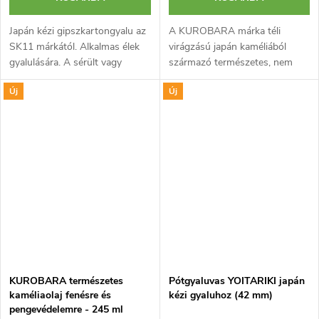
Japán kézi gipszkartongyalu az
A KUROBARA márka téli
SK11 márkától. Alkalmas élek
virágzású japán kaméliából
gyalulására. A sérült vagy
származó természetes, nem
tompa penge bármilyen, a
kiszáradó olaja szénacél
Új
Új
kereskedelmi forgalomban
pengék, például vésők, gyaluk
kapható pengével kicserélhető.
és kések védelmére tervezve,
Húzásra...
amelyek egyébként...
KUROBARA természetes
Pótgyaluvas YOITARIKI japán
kaméliaolaj fenésre és
kézi gyaluhoz (42 mm)
pengevédelemre - 245 ml