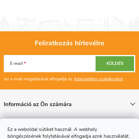
i
z
á
r
s
á
n
Feliratkozás hírlevélre
L
y
E-mail
KÜLDÉS
í
á
t
Az e-mail megadásával elfogadja az
Adatvédelmi szabályzatot
.
b
á
l
s
Információ az Ön számára
é
e
Cikkek
l
Ez a weboldal sütiket használ. A webhely
c
böngészésének folytatásával elfogadja azok használatát.