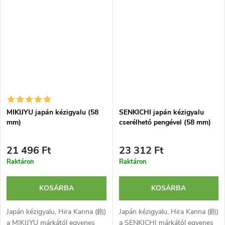
kétrétegű és...
kétrétegű...
MIKIJYU japán kézigyalu (58
SENKICHI japán kézigyalu
mm)
cserélhető pengével (58 mm)
21 496 Ft
23 312 Ft
Raktáron
Raktáron
KOSÁRBA
KOSÁRBA
Japán kézigyalu, Hira Kanna (鉋)
Japán kézigyalu, Hira Kanna (鉋)
a MIKIJYU márkától egyenes
a SENKICHI márkától egyenes