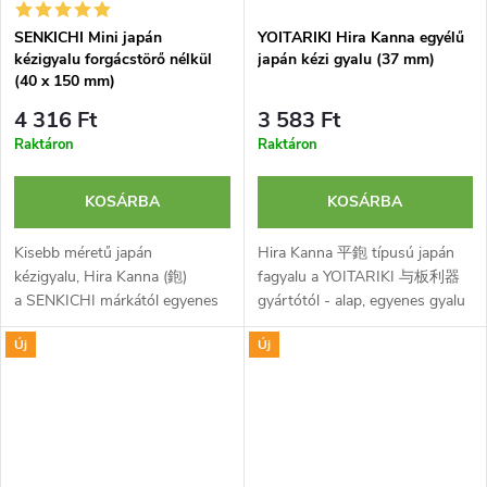
SENKICHI Mini japán
YOITARIKI Hira Kanna egyélű
kézigyalu forgácstörő nélkül
japán kézi gyalu (37 mm)
(40 x 150 mm)
4 316 Ft
3 583 Ft
Raktáron
Raktáron
KOSÁRBA
KOSÁRBA
Kisebb méretű japán
Hira Kanna 平鉋 típusú japán
kézigyalu, Hira Kanna (鉋)
fagyalu a YOITARIKI 与板利器
a SENKICHI márkától egyenes
gyártótól - alap, egyenes gyalu
pengével fa általános
szimpla famegmunkáláshoz.
Új
Új
megmunkálásához,
Edzett szénacélból készült, 37
kiegyenlítéséhez és
mm széles gyaluvassal
simításához. Kemény szénacél...
felszerelve.