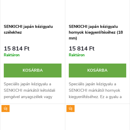
SENKICHI japán kézigyalu
SENKICHI japán kézigyalu
szélekhez
hornyok kiegyenlítéséhez (18
mm)
15 814 Ft
15 814 Ft
Raktáron
Raktáron
KOSÁRBA
KOSÁRBA
Speciális japán kézigyalu a
Speciális japán kézigyalu a
SENKICHI márkától kétoldali
SENKICHI márkától hornyok
pengével anyagszélek vagy
kiegyenlítéséhez. Ez a gyalu a
hornyok felső részének
Kushigata Kanna gyalu
Új
Új
gyalulására. A gyalu állítható
alternatívája. Pengéje laminált
alsó részének köszönhetően
kétrétegű és nagy...
szabályozható...