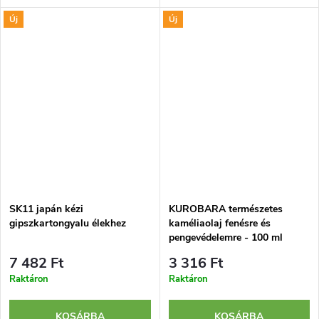
létrehozásához. Az anyag
tompa penge bármilyen, a
Új
Új
szélétől való távolsága
kereskedelmi forgalomban
csavarokkal állítható. Pengéje
kapható pengével kicserélhető.
laminált...
Húzásra...
SK11 japán kézi
KUROBARA természetes
gipszkartongyalu élekhez
kaméliaolaj fenésre és
pengevédelemre - 100 ml
7 482 Ft
3 316 Ft
Raktáron
Raktáron
KOSÁRBA
KOSÁRBA