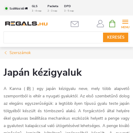
Ugrás
GLS
Packeta
DPD
Szállítási idő 🚚
a
3 - 4 nap
2 - 3 nap
3 - 5 nap
fő
KOSÁR
tartalomhoz
KERESÉS
Szerszámok
Japán kézigyaluk
A Kanna (鉋) egy japán kézigyalu neve, mely több alapvető
szempontból is eltér a nyugati gyaluktól. Az első szembetűnő dolog
az elegáns egyszerűségük: a legtöbb ilyen típusú gyalu teste japán
tölgyéből készült és tömbszerű alakú. A forgácstörő által helyére
ékel gyaluvas beállítása mechanikus eszközök helyett a penge vagy
a gyalutest kalapáccsal való ütögetésével lehetséges. A penge kiváló