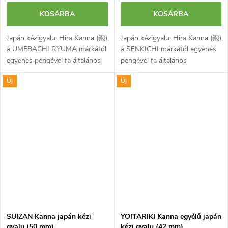
KOSÁRBA
KOSÁRBA
Japán kézigyalu, Hira Kanna (鉋)
Japán kézigyalu, Hira Kanna (鉋)
a UMEBACHI RYUMA márkától
a SENKICHI márkától egyenes
egyenes pengével fa általános
pengével fa általános
megmunkálásához,
megmunkálásához,
Új
Új
kiegyenlítéséhez és
kiegyenlítéséhez és
simításához. Laminált kétrétegű
simításához. Pengéje laminált
pengéje a...
kétrétegű és...
SUIZAN Kanna japán kézi
YOITARIKI Kanna egyélű japán
gyalu (50 mm)
kézi gyalu (42 mm)