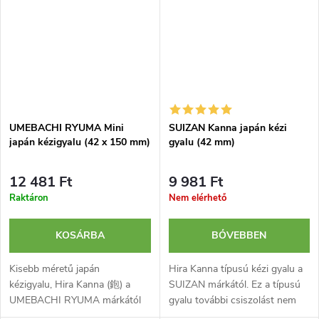
UMEBACHI RYUMA Mini
SUIZAN Kanna japán kézi
japán kézigyalu (42 x 150 mm)
gyalu (42 mm)
12 481 Ft
9 981 Ft
Raktáron
Nem elérhető
KOSÁRBA
BŐVEBBEN
Kisebb méretű japán
Hira Kanna típusú kézi gyalu a
kézigyalu, Hira Kanna (鉋) a
SUIZAN márkától. Ez a típusú
UMEBACHI RYUMA márkától
gyalu további csiszolást nem
egyenes pengével fa általános
igénylő, rendkívül sima felületet