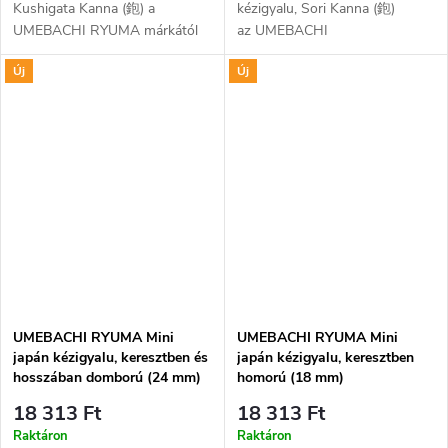
Kushigata Kanna (鉋) a
kézigyalu, Sori Kanna (鉋)
UMEBACHI RYUMA márkától
az UMEBACHI
hornyokhoz és barázdák
RYUMA márkától ívelt
Új
Új
belsejének kiegyenlítéséhez.
gyalutesttel és egyenes
Pengéje laminált kétrétegű és
pengével íves felületek
nagy keménységű....
létrehozására. Pengéje...
UMEBACHI RYUMA Mini
UMEBACHI RYUMA Mini
japán kézigyalu, keresztben és
japán kézigyalu, keresztben
hosszában domború (24 mm)
homorú (18 mm)
18 313 Ft
18 313 Ft
Raktáron
Raktáron