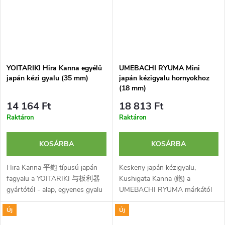
YOITARIKI Hira Kanna egyélű
UMEBACHI RYUMA Mini
japán kézi gyalu (35 mm)
japán kézigyalu hornyokhoz
(18 mm)
14 164 Ft
18 813 Ft
Raktáron
Raktáron
KOSÁRBA
KOSÁRBA
Hira Kanna 平鉋 típusú japán
Keskeny japán kézigyalu,
fagyalu a YOITARIKI 与板利器
Kushigata Kanna (鉋) a
gyártótól - alap, egyenes gyalu
UMEBACHI RYUMA márkától
szimpla famegmunkáláshoz.
hornyokhoz és barázdák
Új
Új
Edzett szénacélból készült, 35
belsejének kiegyenlítéséhez.
mm széles gyaluvassal
Pengéje laminált kétrétegű és