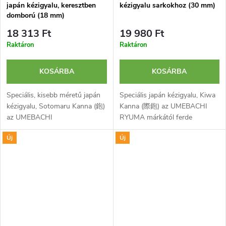
japán kézigyalu, keresztben
kézigyalu sarkokhoz (30 mm)
domború (18 mm)
18 313 Ft
19 980 Ft
Raktáron
Raktáron
KOSÁRBA
KOSÁRBA
Speciális, kisebb méretű japán
Speciális japán kézigyalu, Kiwa
kézigyalu, Sotomaru Kanna (鉋)
Kanna (際鉋) az UMEBACHI
az UMEBACHI
RYUMA márkától ferde
RYUMA márkától domború
pengével a gyalutest szélén.
Új
Új
gyalutesttel és pengével íves
Sarkok belső részének L-alakú
felületek létrehozására.
gyalulására használatos....
Pengéje...