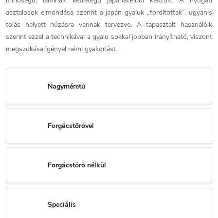
minőségű, laminált kétrétegű japánacélból készült. A nyugati
asztalosok elmondása szerint a japán gyaluk „fordítottak”, ugyanis
tolás helyett húzásra vannak tervezve. A tapasztalt használóik
szerint ezzel a technikával a gyalu sokkal jobban irányítható, viszont
megszokása igényel némi gyakorlást.
Nagyméretű
Forgácstörővel
Forgácstörő nélkül
Speciális