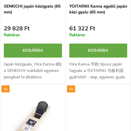
k
SENKICHI japán kézigyalu (65
YOITARIKI Kanna egyélű japán
k
mm)
kézi gyalu (65 mm)
e
r
29 828 Ft
61 322 Ft
k
Raktáron
Raktáron
e
l
n
KOSÁRBA
KOSÁRBA
i
Japán kézigyalu, Hira Kanna (鉋)
Hira Kanna 平鉋 típusú japán
d
a SENKICHI márkától egyenes
fagyalu a YOITARIKI 与板利器
s
pengével fa általános
gyártótól - alap, egyenes gyalu
e
megmunkálásához,
szimpla famegmunkáláshoz.
t
Új
Új
kiegyenlítéséhez és
Edzett szénacélból készült, 65
z
simításához. Pengéje laminált
mm széles gyaluvassal
á
kétrétegű és...
felszerelve.
é
j
s