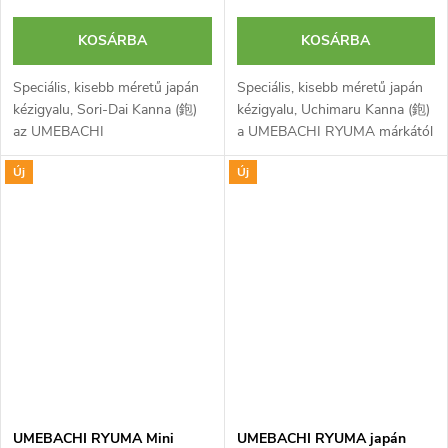
KOSÁRBA
KOSÁRBA
Speciális, kisebb méretű japán
Speciális, kisebb méretű japán
kézigyalu, Sori-Dai Kanna (鉋)
kézigyalu, Uchimaru Kanna (鉋)
az UMEBACHI
a UMEBACHI RYUMA márkától
RYUMA márkától ívelt,
homorú gyalutesttel és
Új
Új
keresztben és hosszában
pengével főként fa (pl.
domború gyalutesttel és íves
oszlopok, lábak) kerekítésére.
felületek...
Pengéje...
UMEBACHI RYUMA Mini
UMEBACHI RYUMA japán