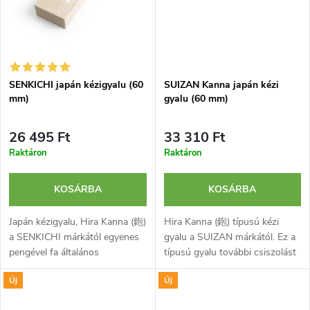
a
e
SENKICHI japán kézigyalu (60
SUIZAN Kanna japán kézi
mm)
gyalu (60 mm)
26 495 Ft
33 310 Ft
Raktáron
Raktáron
KOSÁRBA
KOSÁRBA
Japán kézigyalu, Hira Kanna (鉋)
Hira Kanna (鉋) típusú kézi
a SENKICHI márkától egyenes
gyalu a SUIZAN márkától. Ez a
pengével fa általános
típusú gyalu további csiszolást
megmunkálásához,
nem igénylő, rendkívül sima
Új
Új
kiegyenlítéséhez és
felületet garantál. Nagy
simításához. Pengéje laminált
keménységű, laminált