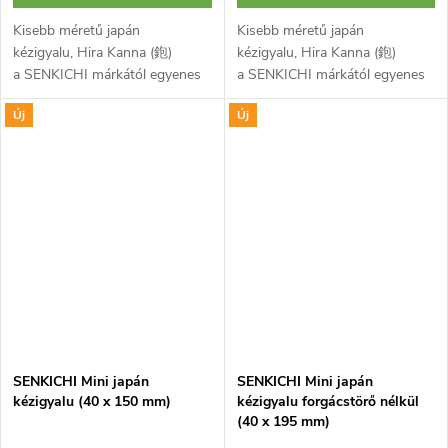
Kisebb méretű japán
Kisebb méretű japán
kézigyalu, Hira Kanna (鉋)
kézigyalu, Hira Kanna (鉋)
a SENKICHI márkától egyenes
a SENKICHI márkától egyenes
pengével fa általános
pengével fa általános
Új
Új
megmunkálásához,
megmunkálásához,
kiegyenlítéséhez és
kiegyenlítéséhez és
simításához. Kemény szénacél...
simításához. Kemény szénacél...
SENKICHI Mini japán
SENKICHI Mini japán
kézigyalu (40 x 150 mm)
kézigyalu forgácstörő nélkül
(40 x 195 mm)