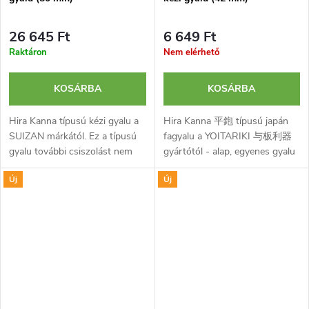
26 645 Ft
6 649 Ft
Raktáron
Nem elérhető
KOSÁRBA
KOSÁRBA
Hira Kanna típusú kézi gyalu a
Hira Kanna 平鉋 típusú japán
SUIZAN márkától. Ez a típusú
fagyalu a YOITARIKI 与板利器
gyalu további csiszolást nem
gyártótól - alap, egyenes gyalu
igénylő, rendkívül sima felületet
szimpla famegmunkáláshoz.
Új
Új
garantál. Nagy keménységű,
Edzett szénacélból készült, 42
laminált kétrétegű...
mm széles gyaluvassal
felszerelve.