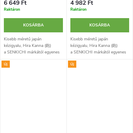
6 649 Ft
4 982 Ft
Raktáron
Raktáron
KOSÁRBA
KOSÁRBA
Kisebb méretű japán
Kisebb méretű japán
kézigyalu, Hira Kanna (鉋)
kézigyalu, Hira Kanna (鉋)
a SENKICHI márkától egyenes
a SENKICHI márkától egyenes
pengével fa általános
pengével fa általános
Új
Új
megmunkálásához,
megmunkálásához,
kiegyenlítéséhez és
kiegyenlítéséhez és
simításához. Kemény szénacél...
simításához. Kemény szénacél...