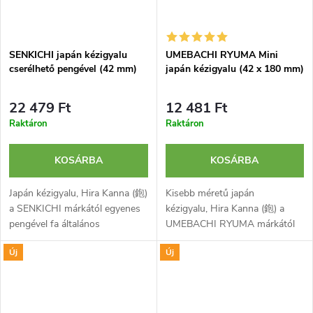
SENKICHI japán kézigyalu
UMEBACHI RYUMA Mini
cserélhető pengével (42 mm)
japán kézigyalu (42 x 180 mm)
22 479 Ft
12 481 Ft
Raktáron
Raktáron
KOSÁRBA
KOSÁRBA
Japán kézigyalu, Hira Kanna (鉋)
Kisebb méretű japán
a SENKICHI márkától egyenes
kézigyalu, Hira Kanna (鉋) a
pengével fa általános
UMEBACHI RYUMA márkától
megmunkálásához,
egyenes pengével fa általános
Új
Új
kiegyenlítéséhez és
megmunkálásához,
simításához. Speciális
kiegyenlítéséhez és
konstrukció...
simításához. Pengéje...