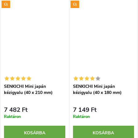
Új
Új
megmunkálásához,
garantál. Hagyományos módon,
kiegyenlítéséhez és
magunk felé húzásra...
simításához. Pengéje...
SENKICHI Mini japán
SENKICHI Mini japán
kézigyalu (40 x 210 mm)
kézigyalu (40 x 180 mm)
7 482 Ft
7 149 Ft
Raktáron
Raktáron
KOSÁRBA
KOSÁRBA