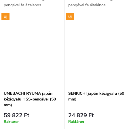
pengével fa általános
pengével fa általános
megmunkálásához,
megmunkálásához,
Új
Új
kiegyenlítéséhez és
kiegyenlítéséhez és
simításához. Pengéje laminált
simításához. Speciális
kétrétegű és...
konstrukció...
UMEBACHI RYUMA japán
SENKICHI japán kézigyalu (50
kézigyalu HSS-pengével (50
mm)
mm)
59 822 Ft
24 829 Ft
Raktáron
Raktáron