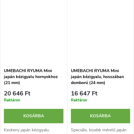
felszerelve.
nagy keménységű....
UMEBACHI RYUMA Mini
UMEBACHI RYUMA Mini
japán kézigyalu hornyokhoz
japán kézigyalu, hosszában
(21 mm)
domború (24 mm)
20 646 Ft
16 647 Ft
Raktáron
Raktáron
KOSÁRBA
KOSÁRBA
Keskeny japán kézigyalu,
Speciális, kisebb méretű japán