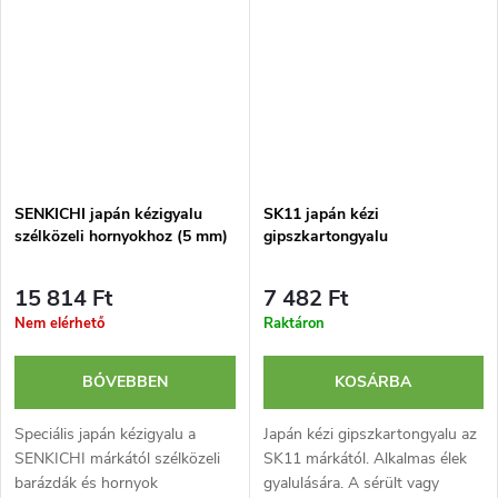
SENKICHI japán kézigyalu
SK11 japán kézi
szélközeli hornyokhoz (5 mm)
gipszkartongyalu
15 814 Ft
7 482 Ft
Nem elérhető
Raktáron
BŐVEBBEN
KOSÁRBA
Speciális japán kézigyalu a
Japán kézi gipszkartongyalu az
SENKICHI márkától szélközeli
SK11 márkától. Alkalmas élek
barázdák és hornyok
gyalulására. A sérült vagy