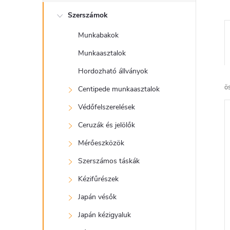
l
Szerszámok
d
Munkabakok
a
Munkaasztalok
l
Hordozható állványok
ö
Centipede munkaasztalok
s
Védőfelszerelések
ó
Ceruzák és jelölők
Mérőeszközök
p
Szerszámos táskák
a
Kézifűrészek
Japán vésők
n
Japán kézigyaluk