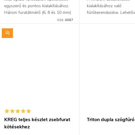
egyszerű és pontos kialakításához.
kialakításához való
Három furatátmérő (6, 8 és 10 mm)
fúróberendezése. Lehetővé
egyben. Gyors középpontozás a
hogy kétszer gyorsabban
Kód:
4087
munkadarabon. Markolata
feleannyi erőfeszítéssel 
megkönnyíti a...
mintha egy hagyományo
Új
szerszámot...
KREG teljes készlet zsebfurat
Triton dupla szögfúró
kötésekhez