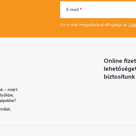
E-mail
Az e-mail megadásával elfogadja az
Ada
á
n
y
Online fizet
lehetősége
biztosítunk
á
k – miért
ésőkbe,
s
gépekbe?
nálat,
e