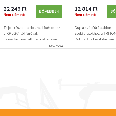
22 246 Ft
12 814 Ft
BŐVEBBEN
BŐ
Nem elérhető
Nem elérhető
Teljes készlet zsebfurat kötésekhez
Dupla szögfúró sablon
a KREG®-től fúróval,
zsebfuratokhoz a TRITON
csavarhúzóval, állítható ütközővel
Robusztus kialakítás mérő
és 40 csavarral. Profiknak és
két edzett fúrópersellyel,
Kód:
7002
hobbibarkácsolóknak egyaránt.
rögzítőlyukakkal és mágn
csomag további...
L
s
a