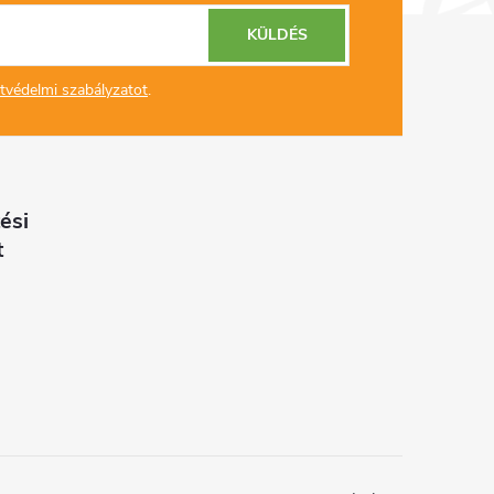
KÜLDÉS
tvédelmi szabályzatot
.
ési
t