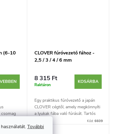
n (6-10
CLOVER fúróvezető fához -
2,5 / 3 / 4 / 6 mm
8 315 Ft
VEBBEN
KOSÁRBA
Raktáron
Egy praktikus fúróvezető a japán
us
CLOVER cégtől, amely megkönnyíti
 A csomag
a lyukak fába való fúrását. Tartós
rtalmaz 6,
műanyagtest csúszó ütközővel és
Kód:
3622
Kód:
6609
 használatát.
További
.
acéltartozékokkal a 2,5 / 3 / 4 / 6
mm...
Új