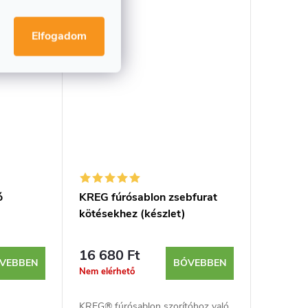
Elfogadom
ó
KREG fúrósablon zsebfurat
kötésekhez (készlet)
16 680 Ft
VEBBEN
BŐVEBBEN
Nem elérhető
KREG® fúrósablon szorítóhoz való