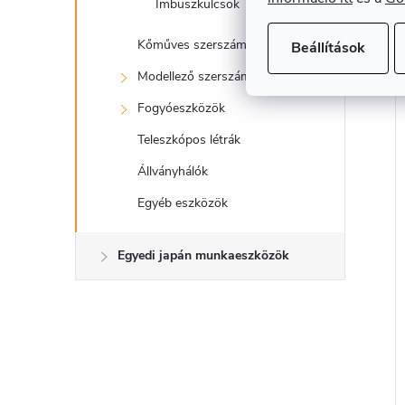
Imbuszkulcsok
Kőműves szerszámok
Beállítások
Modellező szerszámok
Fogyóeszközök
Teleszkópos létrák
Állványhálók
Egyéb eszközök
Egyedi japán munkaeszközök