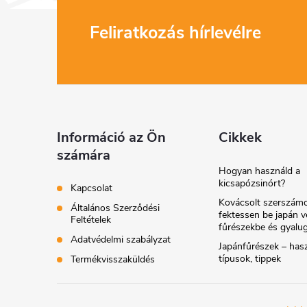
i
L
Feliratkozás hírlevélre
r
á
b
l
Információ az Ön
Cikkek
í
számára
é
t
Hogyan használd a
kicsapózsinórt?
Kapcsolat
c
Kovácsolt szerszámo
Általános Szerződési
fektessen be japán v
Feltételek
fűrészekbe és gyalu
Adatvédelmi szabályzat
Japánfűrészek – hasz
típusok, tippek
Termékvisszaküldés
l