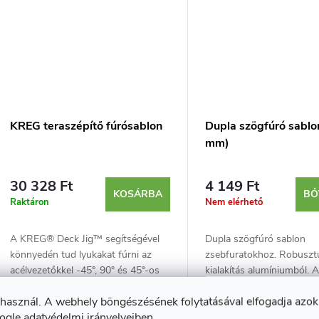
a
KREG teraszépítő fúrósablon
Dupla szögfúró sablo
mm)
30 328 Ft
4 149 Ft
KOSÁRBA
BŐ
Raktáron
Nem elérhető
A KREG® Deck Jig™ segítségével
Dupla szögfúró sablon
könnyedén tud lyukakat fúrni az
zsebfuratokhoz. Robuszt
acélvezetőkkel -45°, 90° és 45°-os
kialakítás alumíniumból.
szögekben. A csomag egy lépcsős
további bővítményeket ta
Kód:
6993
 használ. A webhely böngészésének folytatásával elfogadja azok
fúrót, imbuszkulcsot, távtartókat
8 és 10 mm-es méretben
ogle adatvédelmi irányelveiben
.
és...
Új