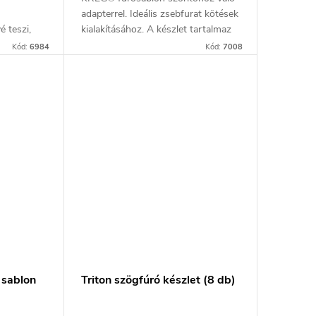
adapterrel. Ideális zsebfurat kötések
 teszi,
kialakításához. A készlet tartalmaz
 és
egy JIG R3 típusú fúrósablont, egy
Kód:
6984
Kód:
7008
dolgozzon,
10 mm átmérőjű fúrószárat...
s
 sablon
Triton szögfúró készlet (8 db)