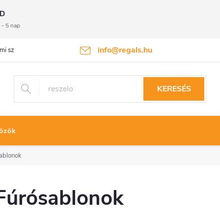
D
 - 5 nap
info@regals.hu
mi szabályzat
Termékvisszaküldés
KERESÉS
özök
ablonok
Fúrósablonok