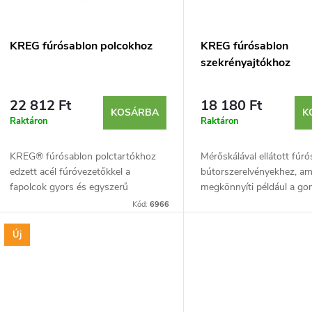
r
k
e
e
KREG fúrósablon polcokhoz
KREG fúrósablon
szekrényajtókhoz
n
k
22 812 Ft
18 180 Ft
d
KOSÁRBA
K
Raktáron
Raktáron
e
KREG® fúrósablon polctartókhoz
Mérőskálával ellátott fúr
edzett acél fúróvezetőkkel a
bútorszerelvényekhez, am
z
s
fapolcok gyors és egyszerű
megkönnyíti például a g
rögzítéséhez.
fogantyúk pontos felszere
Kód:
6966
é
t
KREG® Cabinet Hardware
segítségével mindig...
Új
s
á
e