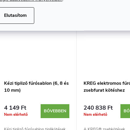
Elutasítom
Kézi tipliző fúrósablon (6, 8 és
KREG elektromos fúr
10 mm)
zsebfurat kötéshez
4 149 Ft
240 838 Ft
BŐVEBBEN
BŐ
Nem elérhető
Nem elérhető
Kézi tipliző fúrósablon tiplikötések
A KREG® zsebkötések