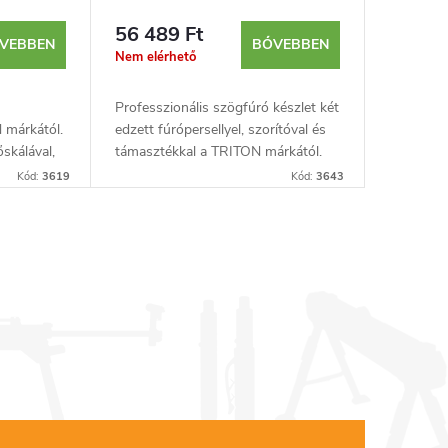
56 489 Ft
VEBBEN
BŐVEBBEN
Nem elérhető
Professzionális szögfúró készlet két
 márkától.
edzett fúrópersellyel, szorítóval és
skálával,
támasztékkal a TRITON márkától.
Zsebfuratok kialakításához tervezve.
Kód:
3619
Kód:
3643
essel. A
Metrikus és angolszász skálázás.