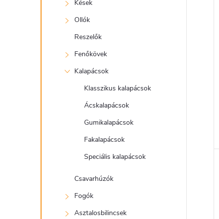
e
Kések
l
Ollók
Reszelők
Fenőkövek
Kalapácsok
l
Klasszikus kalapácsok
i
Ácskalapácsok
Gumikalapácsok
Fakalapácsok
Speciális kalapácsok
Csavarhúzók
Fogók
j
Asztalosbilincsek