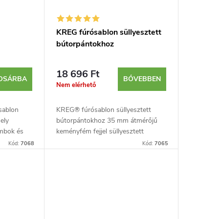
KREG fúrósablon süllyesztett
bútorpántokhoz
18 696 Ft
OSÁRBA
BŐVEBBEN
Nem elérhető
ósablon
KREG® fúrósablon süllyesztett
ely
bútorpántokhoz 35 mm átmérőjű
ombok és
keményfém fejjel süllyesztett
lését. A
bútorpántok furatainak
Kód:
7068
Kód:
7065
 Jig
kialakításához. A könnyen
használható fúrósablon biztosítja
a...