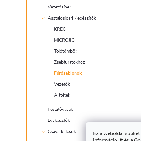
Vezetősínek
Asztalosipari kiegészítők
KREG
MICROJIG
Tolótömbök
Zsebfuratokhoz
Fúrósablonok
Vezetők
Alátétek
Feszítővasak
Lyukasztók
Csavarkulcsok
Ez a weboldal sütiket
információ itt
és a
Go