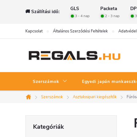
Ugrás
GLS
Packeta
DP
🚚 Szállítási idő:
a
3 - 4 nap
2 - 3 nap
3
fő
tartalomhoz
Kapcsolat
Általános Szerződési Feltételek
Adatvédel
Szerszámok
Egyedi japán munkaeszk
Szerszámok
Asztalosipari kiegészítők
Fúrós
Kezdőlap
O
Kategóriák
Kategóriák
átugrása