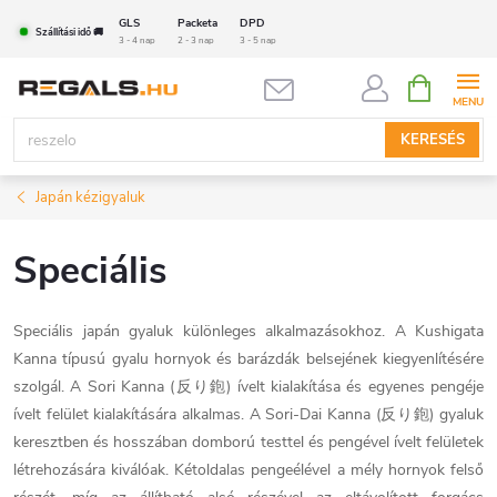
Ugrás
GLS
Packeta
DPD
Szállítási idő 🚚
a
3 - 4 nap
2 - 3 nap
3 - 5 nap
fő
KOSÁR
tartalomhoz
KERESÉS
Japán kézigyaluk
Speciális
Speciális japán gyaluk különleges alkalmazásokhoz. A Kushigata
Kanna típusú gyalu hornyok és barázdák belsejének kiegyenlítésére
szolgál. A Sori Kanna (反り鉋) ívelt kialakítása és egyenes pengéje
ívelt felület kialakítására alkalmas. A Sori-Dai Kanna (反り鉋) gyaluk
keresztben és hosszában domború testtel és pengével ívelt felületek
létrehozására kiválóak. Kétoldalas pengeélével a mély hornyok felső