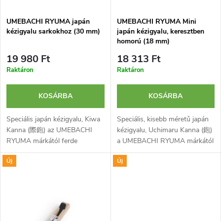
e
k
UMEBACHI RYUMA japán
UMEBACHI RYUMA Mini
k
kézigyalu sarkokhoz (30 mm)
japán kézigyalu, keresztben
e
homorú (18 mm)
r
19 980 Ft
18 313 Ft
k
Raktáron
Raktáron
e
l
n
KOSÁRBA
KOSÁRBA
i
Speciális japán kézigyalu, Kiwa
Speciális, kisebb méretű japán
d
Kanna (際鉋) az UMEBACHI
kézigyalu, Uchimaru Kanna (鉋)
s
RYUMA márkától ferde
a UMEBACHI RYUMA márkától
e
pengével a gyalutest szélén.
homorú gyalutesttel és
t
Új
Új
Sarkok belső részének L-alakú
pengével főként fa (pl.
z
gyalulására használatos....
oszlopok, lábak) kerekítésére.
á
Pengéje...
é
j