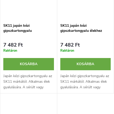
SK11 japán kézi
SK11 japán kézi
gipszkartongyalu
gipszkartongyalu élekhez
7 482 Ft
7 482 Ft
Raktáron
Raktáron
KOSÁRBA
KOSÁRBA
Japán kézi gipszkartongyalu az
Japán kézi gipszkartongyalu az
SK11 márkától. Alkalmas élek
SK11 márkától. Alkalmas élek
gyalulására. A sérült vagy
gyalulására. A sérült vagy
tompa penge bármilyen, a
tompa penge bármilyen, a
kereskedelmi forgalomban
kereskedelmi forgalomban
kapható pengével kicserélhető.
kapható pengével kicserélhető.
Húzásra...
Húzásra...