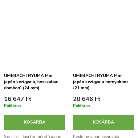
felületek létrehozására.
domború gyalutesttel és íves
Pengéje...
felületek...
UMEBACHI RYUMA Mini
UMEBACHI RYUMA Mini
japán kézigyalu, hosszában
japán kézigyalu hornyokhoz
domború (24 mm)
(21 mm)
16 647 Ft
20 646 Ft
Raktáron
Raktáron
KOSÁRBA
KOSÁRBA
Speciális, kisebb méretű japán
Keskeny japán kézigyalu,