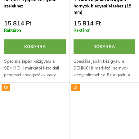
szélekhez
hornyok kiegyenlítéséhez (18
mm)
15 814 Ft
15 814 Ft
Raktáron
Raktáron
KOSÁRBA
KOSÁRBA
Speciális japán kézigyalu a
Speciális japán kézigyalu a
SENKICHI márkától kétoldali
SENKICHI márkától hornyok
pengével anyagszélek vagy
kiegyenlítéséhez. Ez a gyalu a
hornyok felső részének
Kushigata Kanna gyalu
Új
Új
gyalulására. A gyalu állítható
alternatívája. Pengéje laminált
alsó részének köszönhetően
kétrétegű és nagy...
szabályozható...