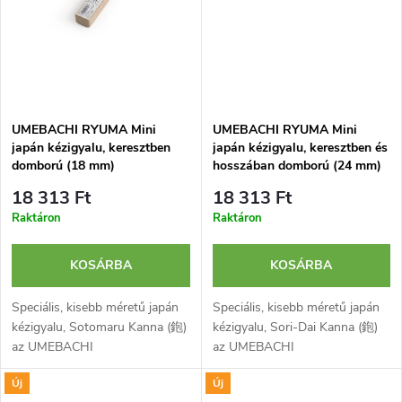
s
a
e
UMEBACHI RYUMA Mini
UMEBACHI RYUMA Mini
japán kézigyalu, keresztben
japán kézigyalu, keresztben és
domború (18 mm)
hosszában domború (24 mm)
18 313 Ft
18 313 Ft
Raktáron
Raktáron
KOSÁRBA
KOSÁRBA
Speciális, kisebb méretű japán
Speciális, kisebb méretű japán
kézigyalu, Sotomaru Kanna (鉋)
kézigyalu, Sori-Dai Kanna (鉋)
az UMEBACHI
az UMEBACHI
RYUMA márkától domború
RYUMA márkától ívelt,
Új
Új
gyalutesttel és pengével íves
keresztben és hosszában