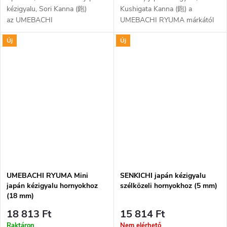
kézigyalu, Sori Kanna (鉋)
Kushigata Kanna (鉋) a
az UMEBACHI
UMEBACHI RYUMA márkától
RYUMA márkától ívelt
hornyokhoz és barázdák
Új
Új
gyalutesttel és egyenes
belsejének kiegyenlítéséhez.
pengével íves felületek
Pengéje laminált kétrétegű és
létrehozására. Pengéje...
nagy keménységű....
UMEBACHI RYUMA Mini
SENKICHI japán kézigyalu
japán kézigyalu hornyokhoz
szélközeli hornyokhoz (5 mm)
(18 mm)
18 813 Ft
15 814 Ft
Raktáron
Nem elérhető