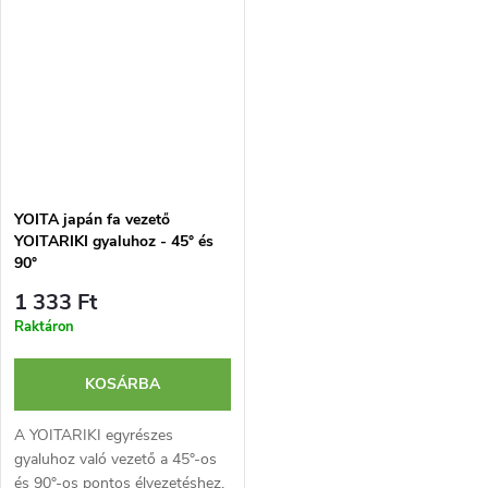
YOITA japán fa vezető
YOITARIKI gyaluhoz - 45° és
90°
1 333 Ft
Raktáron
KOSÁRBA
A YOITARIKI egyrészes
gyaluhoz való vezető a 45°-os
és 90°-os pontos élvezetéshez.