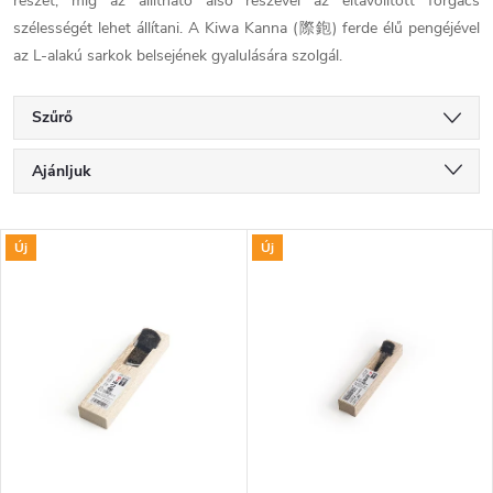
részét, míg az állítható alsó részével az eltávolított forgács
szélességét lehet állítani. A Kiwa Kanna (際鉋) ferde élű pengéjével
az L-alakú sarkok belsejének gyalulására szolgál.
Szűrő
T
Ajánljuk
e
Legolcsóbb elöl
T
Új
Új
Legdrágább
r
e
Legnépszerűbb termékek
m
r
ABC szerint
é
m
k
é