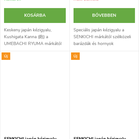
KOSÁRBA
BŐVEBBEN
Keskeny japán kézigyalu,
Speciális japán kézigyalu a
Kushigata Kanna (鉋) a
SENKICHI márkától szélközeli
UMEBACHI RYUMA márkától
barázdák és hornyok
hornyokhoz és barázdák
létrehozásához. Az anyag
Új
Új
belsejének kiegyenlítéséhez.
szélétől való távolsága
Pengéje laminált kétrétegű és
csavarokkal állítható. Pengéje
nagy keménységű....
laminált...
SENKICHI japán kézigyalu
SENKICHI japán kézigyalu