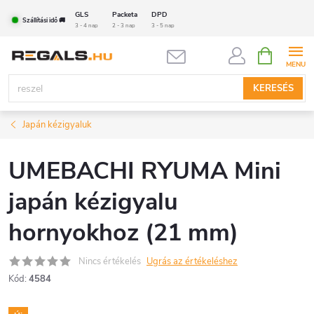
Ugrás
GLS
Packeta
DPD
Szállítási idő 🚚
a
3 - 4 nap
2 - 3 nap
3 - 5 nap
fő
KOSÁR
tartalomhoz
KERESÉS
Japán kézigyaluk
UMEBACHI RYUMA Mini
japán kézigyalu
hornyokhoz (21 mm)
Nincs értékelés
Ugrás az értékeléshez
Kód:
4584