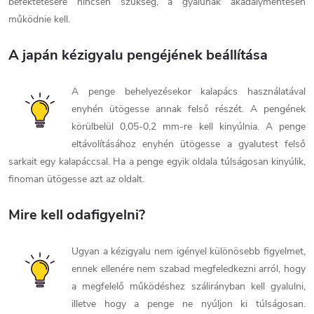
befektetésére nincsen szükség, a gyalunak akadálymentesen
működnie kell.
A japán kézigyalu pengéjének beállítása
A penge behelyezésekor kalapács használatával
enyhén ütögesse annak felső részét. A pengének
körülbelül 0,05-0,2 mm-re kell kinyúlnia. A penge
eltávolításához enyhén ütögesse a gyalutest felső
sarkait egy kalapáccsal. Ha a penge egyik oldala túlságosan kinyúlik,
finoman ütögesse azt az oldalt.
Mire kell odafigyelni?
Ugyan a kézigyalu nem igényel különösebb figyelmet,
ennek ellenére nem szabad megfeledkezni arról, hogy
a megfelelő működéshez szálirányban kell gyalulni,
illetve hogy a penge ne nyúljon ki túlságosan.