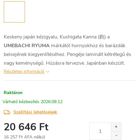
Keskeny japán kézigyalu, Kushigata Kanna (鉋) a
UMEBACHI RYUMA
márkától hornyokhoz és barázdák
belsejének kiegyenlítéséhez. Pengéje laminált kétrétegű és
nagy keménységű. Húzásra tervezve. Japánban készült.
Részletes információ
Raktáron
2026.08.12
Szállítási lehetőségek
20 646 Ft
16 257 Ft ÁFA nélkül