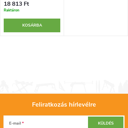
18 813 Ft
Raktáron
KOSÁRBA
Feliratkozás hírlevélre
L
E-mail
KÜLDÉS