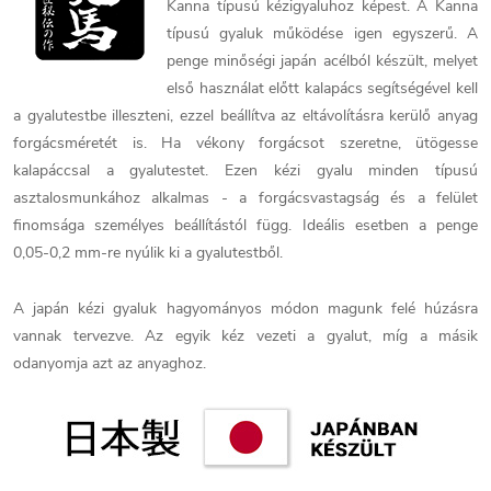
Kanna típusú kézigyaluhoz képest. A Kanna
típusú gyaluk működése igen egyszerű. A
penge minőségi japán acélból készült, melyet
első használat előtt kalapács segítségével kell
a gyalutestbe illeszteni, ezzel beállítva az eltávolításra kerülő anyag
forgácsméretét is. Ha vékony forgácsot szeretne, ütögesse
kalapáccsal a gyalutestet. Ezen kézi gyalu minden típusú
asztalosmunkához alkalmas - a forgácsvastagság és a felület
finomsága személyes beállítástól függ. Ideális esetben a penge
0,05-0,2 mm-re nyúlik ki a gyalutestből.
A japán kézi gyaluk hagyományos módon magunk felé húzásra
vannak tervezve. Az egyik kéz vezeti a gyalut, míg a másik
odanyomja azt az anyaghoz.