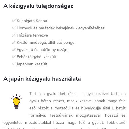
A kézigyalu tulajdonságai:
✅ Kushigata Kanna
✅ Hornyok és barázdák belsejének kiegyenlítéséhez
✅ Húzásra tervezve
✅ Kiváló minőségű, állítható penge
✅ Egyszerű és hatékony dizájn
✅ Fehér tölgyből készült
✅ Japánban készült
A japán kézigyalu használata
Tartsa a gyalut két kézzel - egyik kezével tartsa a
gyalu hátsó részét, másik kezével annak maga felé
eső részét a mutatóujja és hüvelykujja által L betűt
formálva. Testsúlyának mozgatásával, hosszú és
egyenletes mozdulatokkal húzza maga felé a gyalut. Többleterő