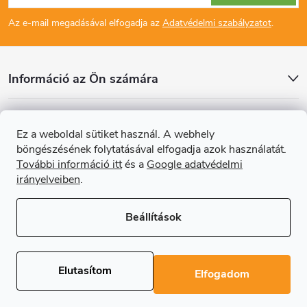
á
Az e-mail megadásával elfogadja az
Adatvédelmi szabályzatot
.
b
l
Információ az Ön számára
é
Cikkek
Ez a weboldal sütiket használ. A webhely
c
böngészésének folytatásával elfogadja azok használatát.
Online fizetési lehetőséget biztosítunk
További információ itt
és a
Google adatvédelmi
irányelveiben
.
Beállítások
Copyright 2026
Regals.hu
. Minden jog fenntartva.
Süti beállítások
szerkesztése
Elutasítom
Elfogadom
Shoptet Premium készítette