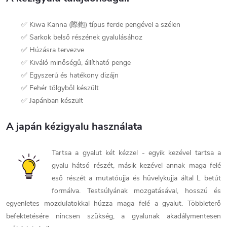
✅ Kiwa Kanna (際鉋) típus ferde pengével a szélen
✅ Sarkok belső részének gyalulásához
✅ Húzásra tervezve
✅ Kiváló minőségű, állítható penge
✅ Egyszerű és hatékony dizájn
✅ Fehér tölgyből készült
✅ Japánban készült
A japán kézigyalu használata
Tartsa a gyalut két kézzel - egyik kezével tartsa a
gyalu hátsó részét, másik kezével annak maga felé
eső részét a mutatóujja és hüvelykujja által L betűt
formálva. Testsúlyának mozgatásával, hosszú és
egyenletes mozdulatokkal húzza maga felé a gyalut. Többleterő
befektetésére nincsen szükség, a gyalunak akadálymentesen