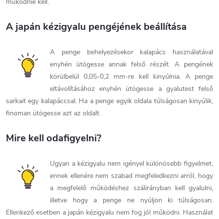
működnie kell.
A japán kézigyalu pengéjének beállítása
A penge behelyezésekor kalapács használatával
enyhén ütögesse annak felső részét. A pengének
körülbelül 0,05-0,2 mm-re kell kinyúlnia. A penge
eltávolításához enyhén ütögesse a gyalutest felső
sarkait egy kalapáccsal. Ha a penge egyik oldala túlságosan kinyúlik,
finoman ütögesse azt az oldalt.
Mire kell odafigyelni?
Ugyan a kézigyalu nem igényel különösebb figyelmet,
ennek ellenére nem szabad megfeledkezni arról, hogy
a megfelelő működéshez szálirányban kell gyalulni,
illetve hogy a penge ne nyúljon ki túlságosan.
Ellenkező esetben a japán kézigyalu nem fog jól működni. Használat