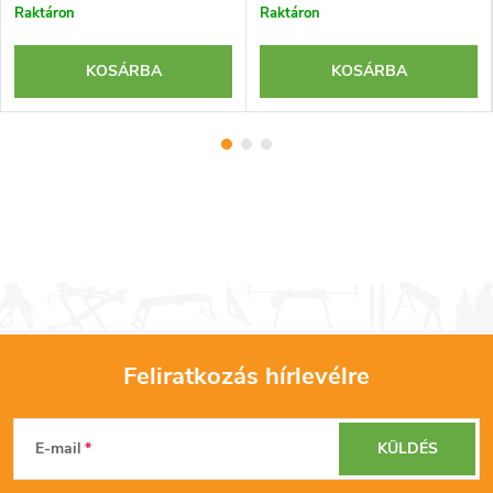
Raktáron
Raktáron
KOSÁRBA
KOSÁRBA
Feliratkozás hírlevélre
L
E-mail
KÜLDÉS
á