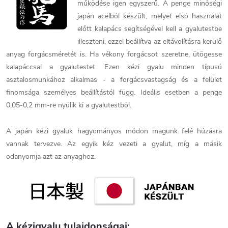
működése igen egyszerű. A penge minőségi
japán acélból készült, melyet első használat
előtt kalapács segítségével kell a gyalutestbe
illeszteni, ezzel beállítva az eltávolításra kerülő
anyag forgácsméretét is. Ha vékony forgácsot szeretne, ütögesse
kalapáccsal a gyalutestet. Ezen kézi gyalu minden típusú
asztalosmunkához alkalmas - a forgácsvastagság és a felület
finomsága személyes beállítástól függ. Ideális esetben a penge
0,05-0,2 mm-re nyúlik ki a gyalutestből.
A japán kézi gyaluk hagyományos módon magunk felé húzásra
vannak tervezve. Az egyik kéz vezeti a gyalut, míg a másik
odanyomja azt az anyaghoz.
A kézigyalu tulajdonságai: