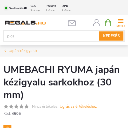
Ugrás
GLS
Packeta
DPD
Szállítási idő 🚚
a
3 - 4 nap
2 - 3 nap
3 - 5 nap
fő
KOSÁR
tartalomhoz
KERESÉS
Japán kézigyaluk
UMEBACHI RYUMA japán
kézigyalu sarkokhoz (30
mm)
Nincs értékelés
Ugrás az értékeléshez
Kód:
4605