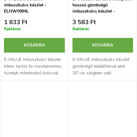
imbuszkulcs készlet -
hosszú gömbvégű
ELHW09INL
imbuszkulcs készlet -
ELBW09ISL
1 833 Ft
3 583 Ft
Raktáron
Raktáron
KOSÁRBA
KOSÁRBA
E-VALUE imbuszkulcs készlet
E-VALUE imbuszkulcs készlet
kilenc tartós és rozsdamentes,
gömbvégű kialakítással akár
hüvelyk méretezésű kulccsal,
25°-os szögben való
valamint egy szétnyitható
használathoz. Közepesen
tartóval.
hosszúak a jobb eléréshez, és
kompakt a könnyű
hordozhatóság érdekében.