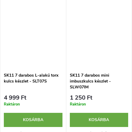
bevonatának köszönhetően.
SK11 7 darabos L-alakú torx
SK11 7 darabos mini
kulcs készlet - SLT07S
imbuszkulcs készlet -
SLW07IM
4 999 Ft
1 250 Ft
Raktáron
Raktáron
KOSÁRBA
KOSÁRBA