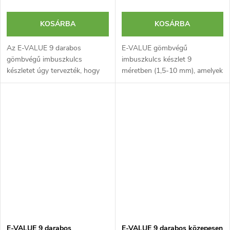
KOSÁRBA
KOSÁRBA
Az E-VALUE 9 darabos
E-VALUE gömbvégű
gömbvégű imbuszkulcs
imbuszkulcs készlet 9
készletet úgy tervezték, hogy
méretben (1,5-10 mm), amelyek
szűk helyeken és különböző
akár 25°-os szögben is
szögekben is lehessen vele
használhatók. A készlet
meghúzni. A készlet 1,5 mm-től
tartalmaz egy összecsukható
10 mm-ig...
tartót is.
E-VALUE 9 darabos
E-VALUE 9 darabos közepesen