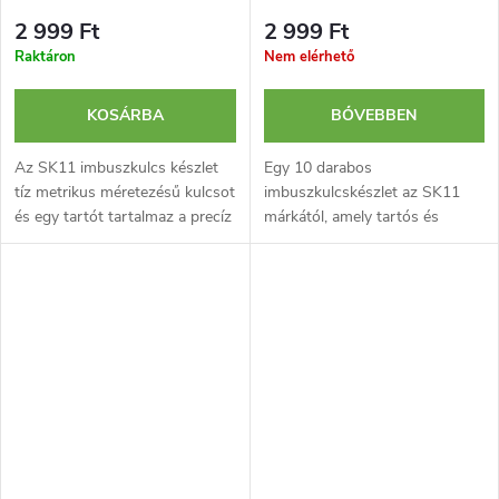
2 999 Ft
2 999 Ft
Raktáron
Nem elérhető
KOSÁRBA
BŐVEBBEN
Az SK11 imbuszkulcs készlet
Egy 10 darabos
tíz metrikus méretezésű kulcsot
imbuszkulcskészlet az SK11
és egy tartót tartalmaz a precíz
márkától, amely tartós és
csavarozási munkákhoz.
pontos hüvelyk méretezésű
kulcsokat és egy tartót
tartalmaz. Alkalmas mind
barkácsolóknak, mind...