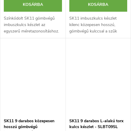
KOSÁRBA
KOSÁRBA
Színkódolt SK11 gömbvégű
SK11 imbuszkulcs készlet
imbuszkulcs készlet az
kilenc közepesen hosszú,
egyszerű méretazonosításhoz.
gömbvégű kulccsal a szűk
helyek és szögben való
eléréséhez.
SK11 9 darabos közepesen
SK11 9 darabos L-alakú torx
hosszú gömbvégű
kulcs készlet - SLBT09SL