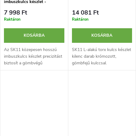
imbuszkulcs készlet -
SLBW09SL
7 998 Ft
14 081 Ft
Raktáron
Raktáron
KOSÁRBA
KOSÁRBA
Az SK11 közepesen hosszú
SK11 L-alakú torx kulcs készlet
imbuszkulcs készlet precizitást
kilenc darab krómozott,
biztosít a gömbvégű
gömbfejű kulccsal.
kialakításának köszönhetően.
Ez egy tartós, korrózióálló,
kilenc darabos készlet.