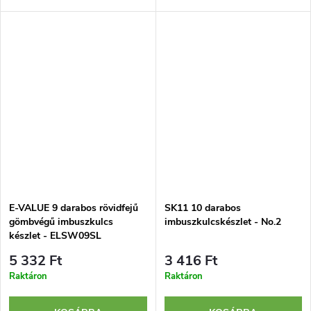
mm-ig terjedő méretekkel. A
készlet 9 imbuszkulcsot és egy
készlethez tartozik egy
tartót tartalmaz.
összecsukható tartó is.
E-VALUE 9 darabos rövidfejű
SK11 10 darabos
gömbvégű imbuszkulcs
imbuszkulcskészlet - No.2
készlet - ELSW09SL
5 332 Ft
3 416 Ft
Raktáron
Raktáron