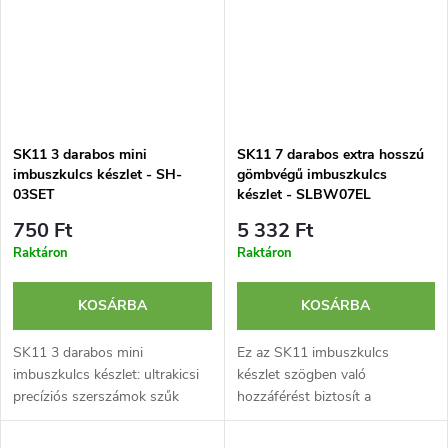
SK11 3 darabos mini
SK11 7 darabos extra hosszú
imbuszkulcs készlet - SH-
gömbvégű imbuszkulcs
03SET
készlet - SLBW07EL
750 Ft
5 332 Ft
Raktáron
Raktáron
KOSÁRBA
KOSÁRBA
SK11 3 darabos mini
Ez az SK11 imbuszkulcs
imbuszkulcs készlet: ultrakicsi
készlet szögben való
precíziós szerszámok szűk
hozzáférést biztosít a
helyekre. Ideális bonyolult
csavarokhoz, és tartósságot
feladatokhoz.
nyújt kemény króm