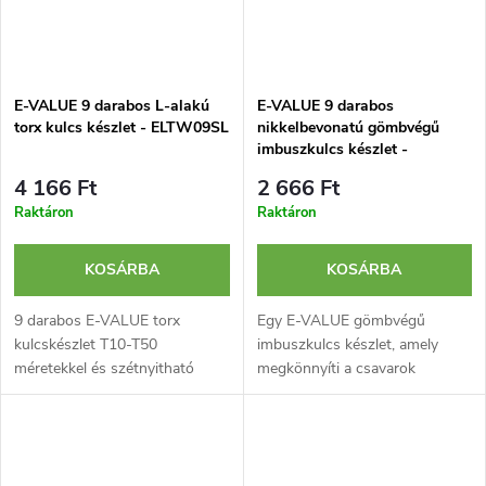
E-VALUE 9 darabos L-alakú
E-VALUE 9 darabos
torx kulcs készlet - ELTW09SL
nikkelbevonatú gömbvégű
imbuszkulcs készlet -
ELBW09NL
4 166 Ft
2 666 Ft
Raktáron
Raktáron
KOSÁRBA
KOSÁRBA
9 darabos E-VALUE torx
Egy E-VALUE gömbvégű
kulcskészlet T10-T50
imbuszkulcs készlet, amely
méretekkel és szétnyitható
megkönnyíti a csavarok
tartóval.
kezelését szűk helyeken. A
készlet kilenc különböző
méretet tartalmaz, és egy
praktikus tartóval...