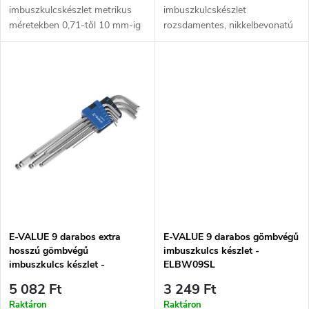
d
imbuszkulcskészlet metrikus
imbuszkulcskészlet
s
méretekben 0,71-től 10 mm-ig
rozsdamentes, nikkelbevonatú
e
nikkelbevonattal a tartósság
kulcsokkal szétnyitható
t
érdekében.
tartóban. Hordozható és
z
különböző csavar méretekhez
á
illik.
é
j
s
a
e
E-VALUE 9 darabos extra
E-VALUE 9 darabos gömbvégű
hosszú gömbvégű
imbuszkulcs készlet -
imbuszkulcs készlet -
ELBW09SL
ELBW09EL
5 082 Ft
3 249 Ft
Raktáron
Raktáron