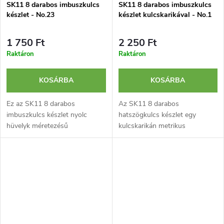
SK11 8 darabos imbuszkulcs
SK11 8 darabos imbuszkulcs
készlet - No.23
készlet kulcskarikával - No.1
1 750 Ft
2 250 Ft
Raktáron
Raktáron
KOSÁRBA
KOSÁRBA
Ez az SK11 8 darabos
Az SK11 8 darabos
imbuszkulcs készlet nyolc
hatszögkulcs készlet egy
hüvelyk méretezésű
kulcskarikán metrikus
imbuszkulcsot tartalmaz egy
méretezésű imbuszkulcsokat
praktikus tartóban.
tartalmaz. Megfelel a JIS-
szabványoknak.