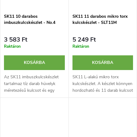
SK11 10 darabos
SK11 11 darabos mikro torx
imbuszkulcskészlet - No.4
kulcskészlet - SLT11M
3 583 Ft
5 249 Ft
Raktáron
Raktáron
KOSÁRBA
KOSÁRBA
Az SK11 imbuszkulcskészlet
SK11 L-alakú mikro torx
tartalmaz tíz darab hüvelyk
kulcskészlet. A készlet könnyen
méretezésű kulcsot és egy
hordozható és 11 darab kulcsot
kulcskarikát a szervezéshez.
tartalmaz.
Megfelel a JIS-szabványoknak.