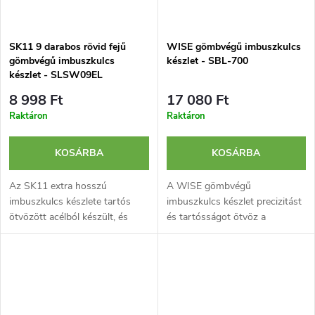
SK11 9 darabos rövid fejű
WISE gömbvégű imbuszkulcs
gömbvégű imbuszkulcs
készlet - SBL-700
készlet - SLSW09EL
8 998 Ft
17 080 Ft
Raktáron
Raktáron
KOSÁRBA
KOSÁRBA
Az SK11 extra hosszú
A WISE gömbvégű
imbuszkulcs készlete tartós
imbuszkulcs készlet precizitást
ötvözött acélból készült, és
és tartósságot ötvöz a
rövid fej kialakítással
tervezésében. Kifejezetten
rendelkezik a szűk helyekhez.
nehezen hozzáférhető
csavarokhoz lett tervezve.