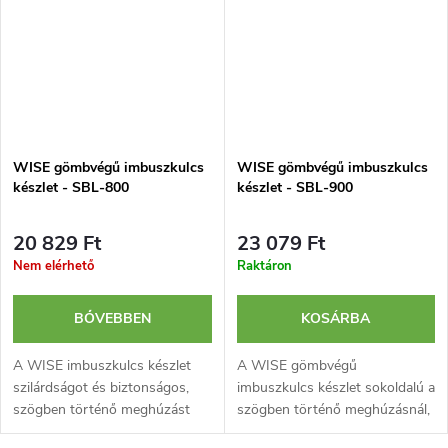
WISE gömbvégű imbuszkulcs
WISE gömbvégű imbuszkulcs
készlet - SBL-800
készlet - SBL-900
20 829 Ft
23 079 Ft
Nem elérhető
Raktáron
BŐVEBBEN
KOSÁRBA
A WISE imbuszkulcs készlet
A WISE gömbvégű
szilárdságot és biztonságos,
imbuszkulcs készlet sokoldalú a
szögben történő meghúzást
szögben történő meghúzásnál,
biztosít. Nyolc méretet
és tartósságot, valamint