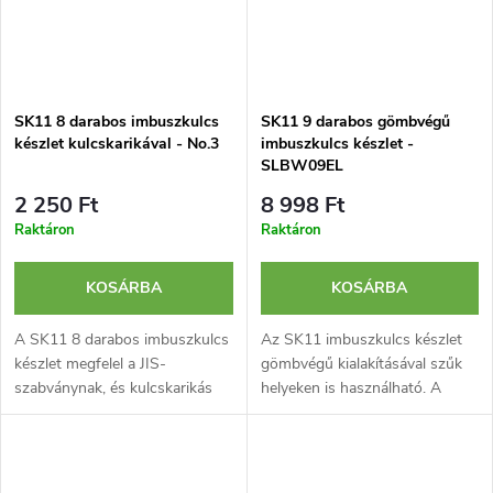
SK11 8 darabos imbuszkulcs
SK11 9 darabos gömbvégű
készlet kulcskarikával - No.3
imbuszkulcs készlet -
SLBW09EL
2 250 Ft
8 998 Ft
Raktáron
Raktáron
KOSÁRBA
KOSÁRBA
A SK11 8 darabos imbuszkulcs
Az SK11 imbuszkulcs készlet
készlet megfelel a JIS-
gömbvégű kialakításával szűk
szabványnak, és kulcskarikás
helyeken is használható. A
kialakítással rendelkezik a
készlet 9 darab krómozott
könnyű hordozhatóság
imubszkulcsot tartalmaz.
érdekében. Ideális
imbuszcsavarokhoz.