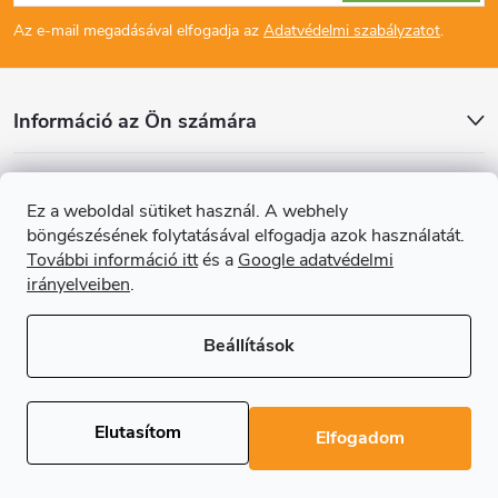
á
t
Az e-mail megadásával elfogadja az
Adatvédelmi szabályzatot
.
b
á
l
s
Információ az Ön számára
é
e
Cikkek
l
Ez a weboldal sütiket használ. A webhely
c
böngészésének folytatásával elfogadja azok használatát.
Online fizetési lehetőséget biztosítunk
e
További információ itt
és a
Google adatvédelmi
irányelveiben
.
m
e
Beállítások
i
Copyright 2026
Regals.hu
. Minden jog fenntartva.
Süti beállítások
szerkesztése
Elutasítom
Elfogadom
Shoptet Premium készítette