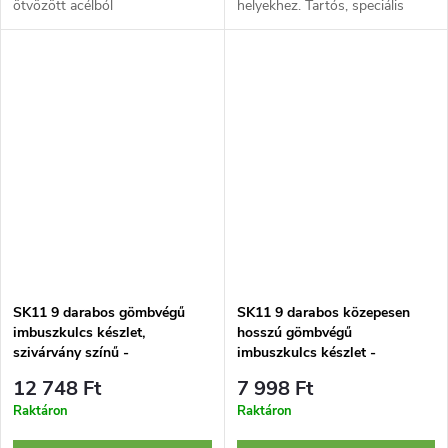
ötvözött acélból
helyekhez. Tartós, speciális
készült. Csavartartó funkciója
ötvözött acélból készült.
biztosítja a csavarok
biztonságos kezelését.
SK11 9 darabos gömbvégű
SK11 9 darabos közepesen
imbuszkulcs készlet,
hosszú gömbvégű
szivárvány színű -
imbuszkulcs készlet -
SLBW09EL-R
SLBW09ISL
12 748 Ft
7 998 Ft
Raktáron
Raktáron