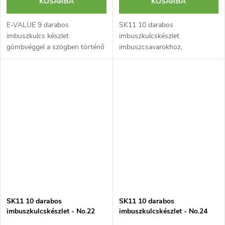
KOSÁRBA
KOSÁRBA
E-VALUE 9 darabos
SK11 10 darabos
imbuszkulcs készlet
imbuszkulcskészlet
gömbvéggel a szögben történő
imbuszcsavarokhoz,
hozzáféréshez és rövid fejjel.
kulcskarikával a szervezéshez
Méretek: 1,5-10 mm.
SK11 10 darabos
SK11 10 darabos
imbuszkulcskészlet - No.22
imbuszkulcskészlet - No.24