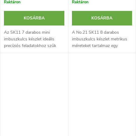
Raktáron
Raktáron
KOSÁRBA
KOSÁRBA
Az SK11 7 darabos mini
A No.21 SK11 8 darabos
imbuszkulcs készlet ideális
imbuszkulcs készlet metrikus
precíziós feladatokhoz szűk
méreteket tartalmaz egy
helyeken.
praktikus tartóban.