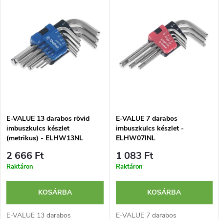
r
e
Legnépszerűbb termékek
m
r
ABC szerint
é
m
k
é
e
k
E-VALUE 13 darabos rövid
E-VALUE 7 darabos
k
imbuszkulcs készlet
imbuszkulcs készlet -
e
(metrikus) - ELHW13NL
ELHW07INL
r
2 666 Ft
1 083 Ft
k
Raktáron
Raktáron
e
l
n
KOSÁRBA
KOSÁRBA
i
E-VALUE 13 darabos
E-VALUE 7 darabos