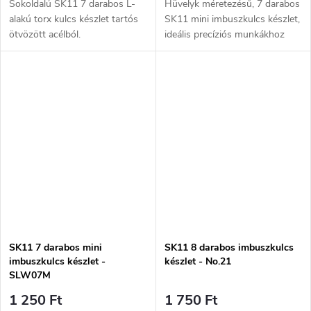
Sokoldalú SK11 7 darabos L-
Hüvelyk méretezésű, 7 darabos
alakú torx kulcs készlet tartós
SK11 mini imbuszkulcs készlet,
ötvözött acélból.
ideális precíziós munkákhoz
imbuszcsavarok és -anyák
kezeléséhez.
SK11 7 darabos mini
SK11 8 darabos imbuszkulcs
imbuszkulcs készlet -
készlet - No.21
SLW07M
1 250 Ft
1 750 Ft