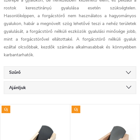
szerepe a gyalukon, de nehezebben kezelhető elem, és például a
rostok keresztirányú gyalulása esetén szükségtelen.
Hasonlóképpen, a forgácstörő nem használatos a hagyományos
gyalukon, habár a megnövelt szög lehetővé teszi a nehéz területek
gyalulását, a forgácstörő nélküli eszközök gyalulási minősége jobb,
mint a forgácstörővel ellátottaké. A forgácstörő nélküli gyaluk
ezáltal olcsóbbak, kezdők számára alkalmasabbak és könnyebben
karbantarhatók.
Szűrő
T
Ajánljuk
e
Legolcsóbb elöl
T
Új
Új
Legdrágább
r
e
Legnépszerűbb termékek
m
ABC szerint