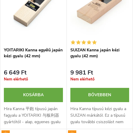
r
é
m
k
é
e
k
YOITARIKI Kanna egyélű japán
SUIZAN Kanna japán kézi
k
kézi gyalu (42 mm)
gyalu (42 mm)
e
r
6 649 Ft
9 981 Ft
k
Nem elérhető
Nem elérhető
e
l
n
KOSÁRBA
BŐVEBBEN
i
Hira Kanna 平鉋 típusú japán
Hira Kanna típusú kézi gyalu a
d
fagyalu a YOITARIKI 与板利器
SUIZAN márkától. Ez a típusú
s
gyártótól - alap, egyenes gyalu
gyalu további csiszolást nem
e
szimpla famegmunkáláshoz.
igénylő, rendkívül sima felületet