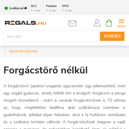
Ugrás
GLS
Packeta
DPD
Szállítási idő 🚚
a
3 - 4 nap
2 - 3 nap
3 - 5 nap
fő
KOSÁR
tartalomhoz
KERESÉS
Japán kézigyaluk
Forgácstörő nélkül
A forgácstörő (japánul uragane) egyszerűen úgy jellemezhető, mint
egy segéd gyaluvas, amely felfelé töri a levágott forgácsot a penge
mögött közvetlenül - ezért is nevezik forgácstörőnek is. Fő előnye
az, hogy megfelelően beállítva akár száliránnyal szemben is
gyalulhatunk, például olyan helyeken, ahol a fa hullámos mintázatú
és a szálirány hirtelen változik. A forgácstörőnek megvan a saját