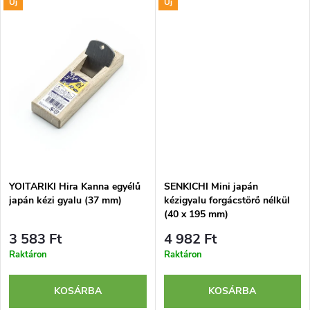
t
Új
Új
Edzett szénacélból készült, 42
garantál. Hagyományos módon,
z
mm széles gyaluvassal
magunk felé húzásra...
á
felszerelve.
é
j
s
a
e
YOITARIKI Hira Kanna egyélű
SENKICHI Mini japán
japán kézi gyalu (37 mm)
kézigyalu forgácstörő nélkül
(40 x 195 mm)
3 583 Ft
4 982 Ft
Raktáron
Raktáron
KOSÁRBA
KOSÁRBA