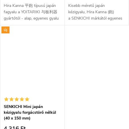
Hira Kanna 平鉋 típusú japán
Kisebb méretű japán
fagyalu a YOITARIKI 与板利器
kézigyalu, Hira Kanna (鉋)
gyártótól - alap, egyenes gyalu
a SENKICHI márkától egyenes
szimpla famegmunkáláshoz.
pengével fa általános
Új
Edzett szénacélból készült, 37
megmunkálásához,
mm széles gyaluvassal
kiegyenlítéséhez és
felszerelve.
simításához. Kemény szénacél...
SENKICHI Mini japán
kézigyalu forgácstörő nélkül
(40 x 150 mm)
4 316 Ft