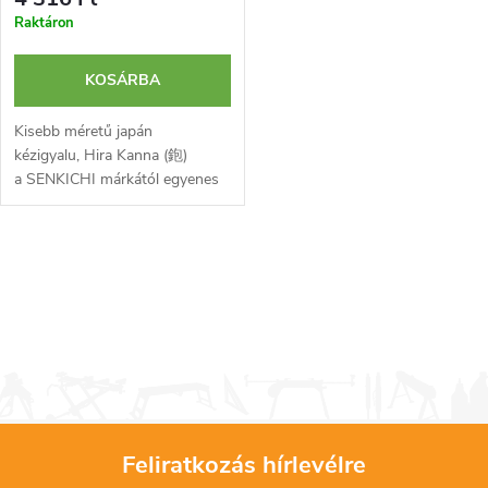
Raktáron
KOSÁRBA
Kisebb méretű japán
kézigyalu, Hira Kanna (鉋)
a SENKICHI márkától egyenes
pengével fa általános
megmunkálásához,
kiegyenlítéséhez és
L
simításához. Kemény szénacél...
i
s
t
a
Feliratkozás hírlevélre