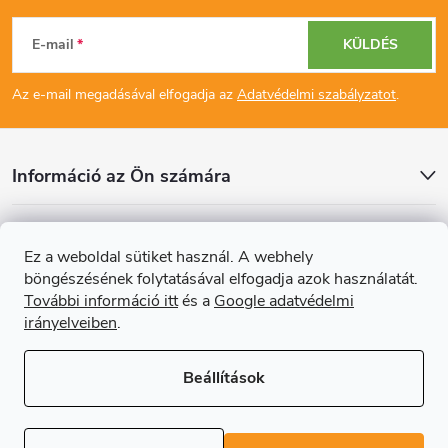
i
L
r
E-mail
KÜLDÉS
á
á
Az e-mail megadásával elfogadja az
Adatvédelmi szabályzatot
.
b
n
y
l
Információ az Ön számára
í
é
t
Cikkek
Ez a weboldal sütiket használ. A webhely
c
á
böngészésének folytatásával elfogadja azok használatát.
Online fizetési lehetőséget biztosítunk
További információ itt
és a
Google adatvédelmi
s
irányelveiben
.
e
Beállítások
l
Copyright 2026
Regals.hu
. Minden jog fenntartva.
Süti beállítások
e
szerkesztése