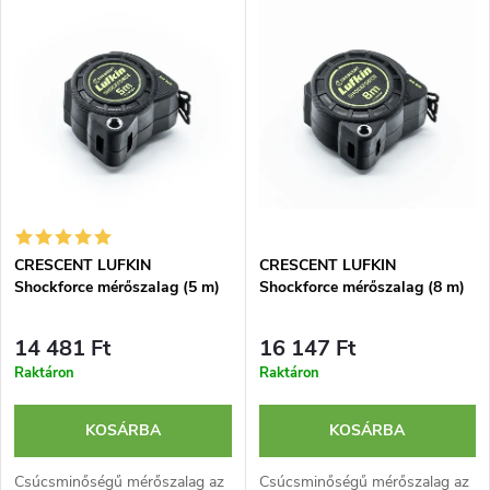
r
e
Legnépszerűbb termékek
m
r
ABC szerint
é
m
k
é
e
k
CRESCENT LUFKIN
CRESCENT LUFKIN
k
Shockforce mérőszalag (5 m)
Shockforce mérőszalag (8 m)
e
r
14 481 Ft
16 147 Ft
k
Raktáron
Raktáron
e
l
n
KOSÁRBA
KOSÁRBA
i
Csúcsminőségű mérőszalag az
Csúcsminőségű mérőszalag az