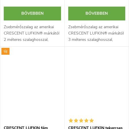
BŐVEBBEN
BŐVEBBEN
Zsebmérőszalag az amerikai
Zsebmérőszalag az amerikai
CRESCENT LUFKIN® márkától
CRESCENT LUFKIN® márkától
2 méteres szalaghosszal,
3 méteres szalaghosszal,
metrikus skálával és fém
metrikus skálával és fém
Új
fűzőlyukkal. Kompakt kialakítás.
fűzőlyukkal. Kompakt kialakítás.
CRESCENT LUFKIN fém
CRESCENT LUFKIN tekercses