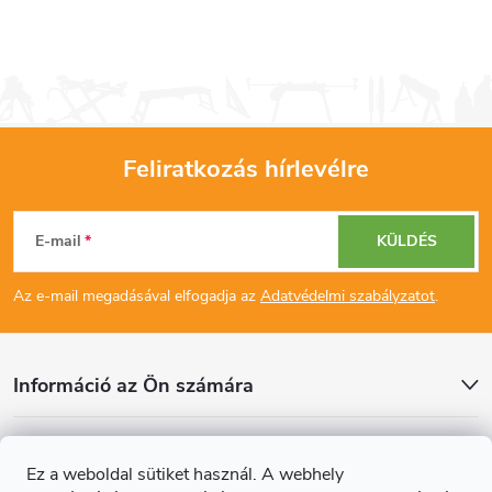
i
s
t
a
Feliratkozás hírlevélre
i
L
r
E-mail
KÜLDÉS
á
á
Az e-mail megadásával elfogadja az
Adatvédelmi szabályzatot
.
b
n
y
l
Információ az Ön számára
í
é
t
Cikkek
Ez a weboldal sütiket használ. A webhely