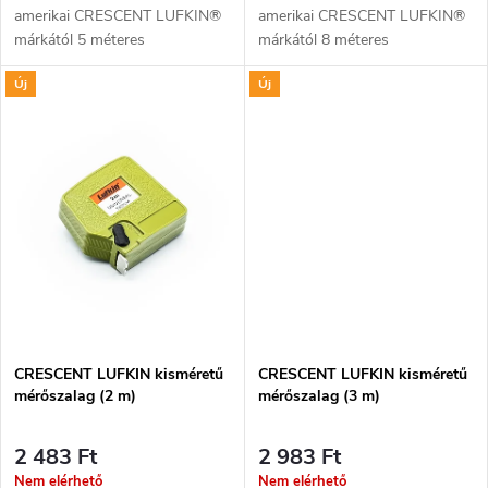
d
amerikai CRESCENT LUFKIN®
amerikai CRESCENT LUFKIN®
s
márkától 5 méteres
márkától 8 méteres
e
szalaghosszal és metrikus
szalaghosszal és metrikus
t
Új
Új
skálával. Ütésálló. Robusztus
skálával. Ütésálló. Robusztus
z
amerikai kivitel. Megerősített
amerikai kivitel. Megerősített
á
szalag fokozott...
szalag fokozott...
é
j
s
a
e
CRESCENT LUFKIN kisméretű
CRESCENT LUFKIN kisméretű
mérőszalag (2 m)
mérőszalag (3 m)
2 483 Ft
2 983 Ft
Nem elérhető
Nem elérhető