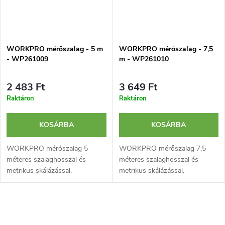
WORKPRO mérőszalag - 5 m
WORKPRO mérőszalag - 7,5
- WP261009
m - WP261010
2 483 Ft
3 649 Ft
Raktáron
Raktáron
KOSÁRBA
KOSÁRBA
WORKPRO mérőszalag 5
WORKPRO mérőszalag 7,5
méteres szalaghosszal és
méteres szalaghosszal és
metrikus skálázással.
metrikus skálázással.
Robusztus kialakítású és övre
Robusztus kialakítású és övre
akasztható. Feltűnő színekkel
akasztható. Feltűnő színekkel
rendelkezik a könnyű
rendelkezik a könnyű
L
azonosítás érdekében.
azonosítás érdekében.