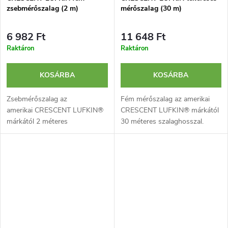
zsebmérőszalag (2 m)
mérőszalag (30 m)
6 982 Ft
11 648 Ft
Raktáron
Raktáron
KOSÁRBA
KOSÁRBA
Zsebmérőszalag az
Fém mérőszalag az amerikai
amerikai CRESCENT LUFKIN®
CRESCENT LUFKIN® márkától
márkától 2 méteres
30 méteres szalaghosszal.
szalaghosszal és fém
Kétoldalas skála - metrikus és
fűzőlyukkal. Kétoldalas skála -
angolszász rendszer egyaránt.
metrikus és angolszász.
Fém akasztófüllel felszerelve.
Kompakt és rugalmas.