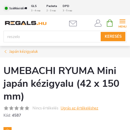
Ugrás
GLS
Packeta
DPD
Szállítási idő 🚚
a
3 - 4 nap
2 - 3 nap
3 - 5 nap
fő
KOSÁR
tartalomhoz
KERESÉS
Japán kézigyaluk
UMEBACHI RYUMA Mini
japán kézigyalu (42 x 150
mm)
Nincs értékelés
Ugrás az értékeléshez
Kód:
4587