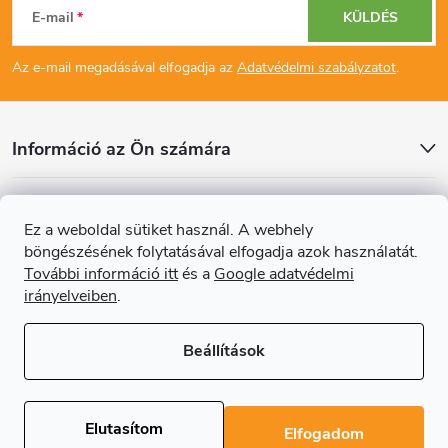
E-mail
KÜLDÉS
á
Az e-mail megadásával elfogadja az
Adatvédelmi szabályzatot
.
b
l
Információ az Ön számára
é
Cikkek
Ez a weboldal sütiket használ. A webhely
c
böngészésének folytatásával elfogadja azok használatát.
Online fizetési lehetőséget biztosítunk
További információ itt
és a
Google adatvédelmi
irányelveiben
.
Beállítások
Copyright 2026
Regals.hu
. Minden jog fenntartva.
Süti beállítások
szerkesztése
Elutasítom
Elfogadom