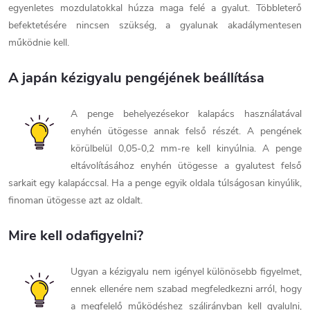
egyenletes mozdulatokkal húzza maga felé a gyalut. Többleterő
befektetésére nincsen szükség, a gyalunak akadálymentesen
működnie kell.
A japán kézigyalu pengéjének beállítása
A penge behelyezésekor kalapács használatával
enyhén ütögesse annak felső részét. A pengének
körülbelül 0,05-0,2 mm-re kell kinyúlnia. A penge
eltávolításához enyhén ütögesse a gyalutest felső
sarkait egy kalapáccsal. Ha a penge egyik oldala túlságosan kinyúlik,
finoman ütögesse azt az oldalt.
Mire kell odafigyelni?
Ugyan a kézigyalu nem igényel különösebb figyelmet,
ennek ellenére nem szabad megfeledkezni arról, hogy
a megfelelő működéshez szálirányban kell gyalulni,