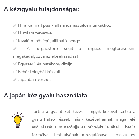
A kézigyalu tulajdonságai:
✅ Hira Kanna típus - általános asztalosmunkákhoz
✅ Húzásra tervezve
✅ Kiváló minőségű, állítható penge
✅ A forgácstörő segít a forgács megtörésében,
megakadályozva az előrehasadást
✅ Egyszerű és hatékony dizájn
✅ Fehér tölgyből készült
✅ Japánban készült
A japán kézigyalu használata
Tartsa a gyalut két kézzel - egyik kezével tartsa a
gyalu hátsó részét, másik kezével annak maga felé
eső részét a mutatóujja és hüvelykujja által L betűt
formálva. Testsúlyának mozgatásával, hosszú és