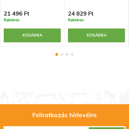
21 496 Ft
24 829 Ft
Raktáron
Raktáron
KOSÁRBA
KOSÁRBA
Feliratkozás hírlevélre
L