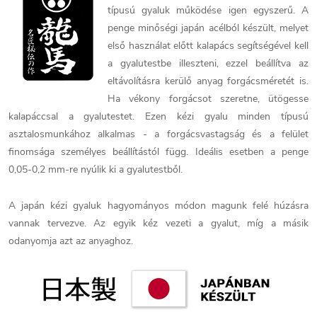
típusú gyaluk működése igen egyszerű. A
penge minőségi japán acélból készült, melyet
első használat előtt kalapács segítségével kell
a gyalutestbe illeszteni, ezzel beállítva az
eltávolításra kerülő anyag forgácsméretét is.
Ha vékony forgácsot szeretne, ütögesse
kalapáccsal a gyalutestet. Ezen kézi gyalu minden típusú
asztalosmunkához alkalmas - a forgácsvastagság és a felület
finomsága személyes beállítástól függ. Ideális esetben a penge
0,05-0,2 mm-re nyúlik ki a gyalutestből.
A japán kézi gyaluk hagyományos módon magunk felé húzásra
vannak tervezve. Az egyik kéz vezeti a gyalut, míg a másik
odanyomja azt az anyaghoz.