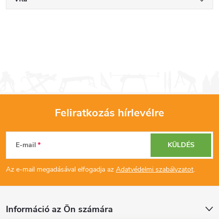
Feliratkozás hírlevélre
L
E-mail
KÜLDÉS
á
Az e-mail megadásával elfogadja az
Adatvédelmi szabályzatot
.
b
l
Információ az Ön számára