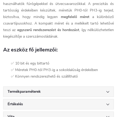
használhatók fúrógépekkel és ütvecsavarozókkal. A precizitás és
tartósság érdekében készültek, méretük PH0-tól PH3-ig terjed,
biztosítva, hogy mindig legyen
megfelelő méret
a különböző
csavartípusokhoz. A kompakt méret és a mellékelt tartó lehetővé
teszi az
egyszerű rendszerezést és hordozást
, így nélkülözhetetlen
kiegészítője a szerszámosládának.
Az eszköz fő jellemzői:
✅ 10 bit és egy bittartó
✅ Méretek PH0-tól PH3-ig a sokoldalúság érdekében
✅ Könnyen rendszerezhető és szállítható
Termékparaméterek
Értékelés
Vita