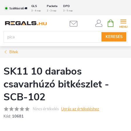
Ugrás
GLS
Packeta
DPD
Szállítási idő 🚚
a
3 - 4 nap
2 - 3 nap
3 - 5 nap
fő
KOSÁR
tartalomhoz
KERESÉS
Bitek
SK11 10 darabos
csavarhúzó bitkészlet -
SCB-102
Nincs értékelés
Ugrás az értékeléshez
Kód:
10681