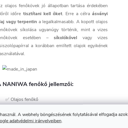
z olajos fenőkövek jó állapotban tartása érdekében
dőről időre
tisztítani kell őket
. Erre a célra
ásványi
laj vagy terpentin
a legalkalmasabb. A kopott olajos
enőkövek síkolása ugyanúgy történik, mint a vizes
enőkövek esetében –
síkolókővel
vagy vizes
siszolópapírral a korábban említett olajok egyikének
asználatával.
 NANIWA fenőkő jellemzői:
✅ Olajos fenőkő
✅ Kiváló minőségű csiszolóanyagból készült
 használ. A webhely böngészésének folytatásával elfogadja azok
✅ Finom és szilárd szerkezet
ogle adatvédelmi irányelveiben
.
✅ Fenőolajjal használandó