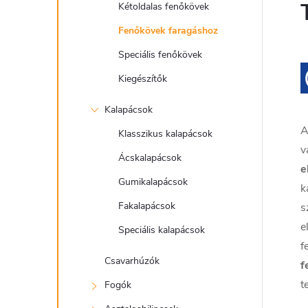
Kétoldalas fenőkövek
Fenőkövek faragáshoz
Speciális fenőkövek
Kiegészítők
Kalapácsok
Klasszikus kalapácsok
v
Ácskalapácsok
e
Gumikalapácsok
k
Fakalapácsok
s
e
Speciális kalapácsok
f
Csavarhúzók
f
t
Fogók