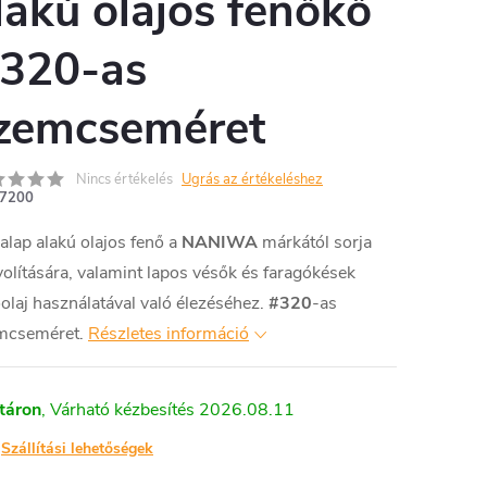
lakú olajos fenőkő
 320-as
zemcseméret
Nincs értékelés
Ugrás az értékeléshez
7200
alap alakú olajos fenő a
NANIWA
márkától sorja
volítására, valamint lapos vésők és faragókések
olaj használatával való élezéséhez.
#320
-as
mcseméret.
Részletes információ
táron
2026.08.11
Szállítási lehetőségek