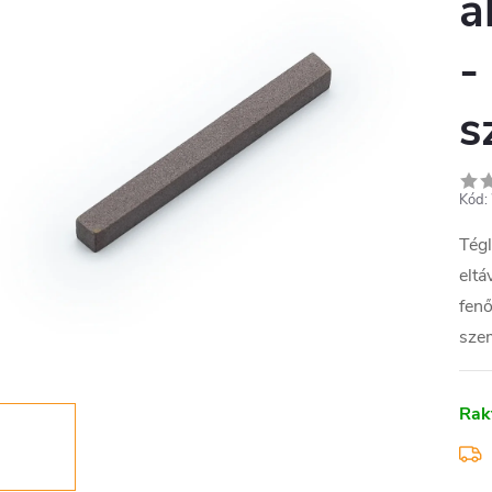
a
-
s
Kód:
Tégl
eltá
fenő
sze
Rak