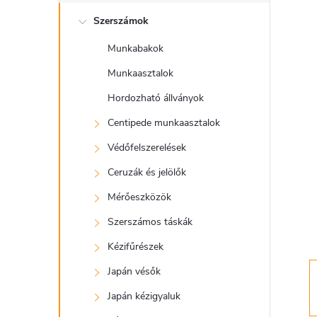
l
Szerszámok
d
Munkabakok
a
Munkaasztalok
l
Hordozható állványok
Centipede munkaasztalok
s
Védőfelszerelések
ó
Ceruzák és jelölők
Mérőeszközök
p
Szerszámos táskák
a
Kézifűrészek
Japán vésők
n
Japán kézigyaluk