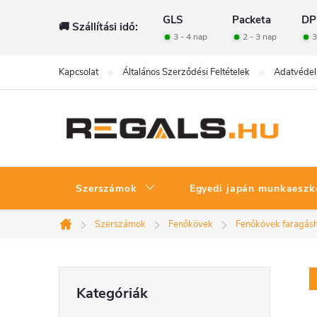
Ugrás
GLS
Packeta
DP
🚚 Szállítási idő:
a
3 - 4 nap
2 - 3 nap
3
fő
tartalomhoz
Kapcsolat
Általános Szerződési Feltételek
Adatvédel
Szerszámok
Egyedi japán munkaeszk
Szerszámok
Fenőkövek
Fenőkövek faragás
Kezdőlap
O
Kategóriák
Kategóriák
átugrása