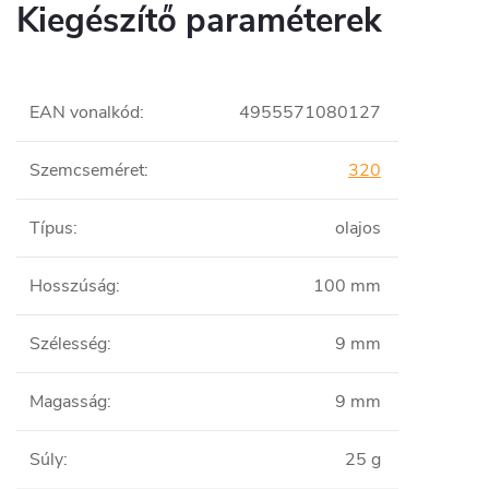
Kiegészítő paraméterek
EAN vonalkód
:
4955571080127
Szemcseméret
:
320
Típus
:
olajos
Hosszúság
:
100 mm
Szélesség
:
9 mm
Magasság
:
9 mm
Súly
:
25 g