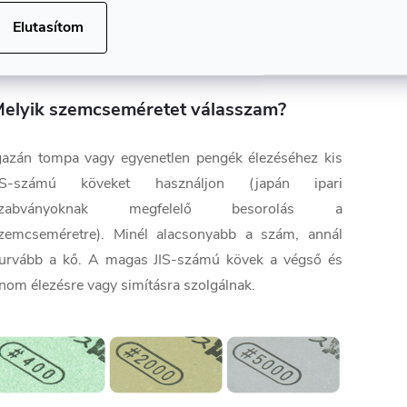
✅ #320-as szemcseméret
Elutasítom
✅ Lapos élű vésőkhöz és faragókésekhez
✅ Japánban készült
elyik szemcseméretet válasszam?
gazán tompa vagy egyenetlen pengék élezéséhez kis
IS-számú köveket használjon (japán ipari
szabványoknak megfelelő besorolás a
zemcseméretre). Minél alacsonyabb a szám, annál
urvább a kő. A magas JIS-számú kövek a végső és
inom élezésre vagy simításra szolgálnak.