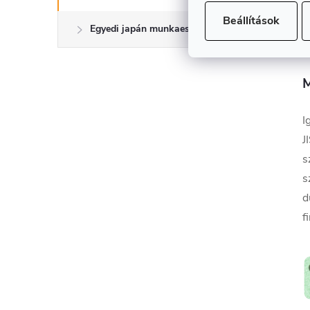
Beállítások
Egyedi japán munkaeszközök
M
I
J
s
d
f