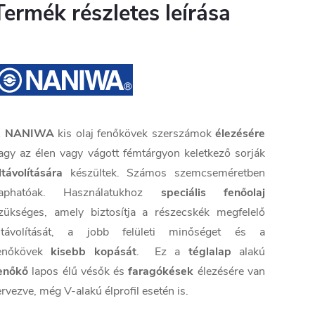
Termék részletes leírása
A
NANIWA
kis olaj fenőkövek szerszámok
élezésére
agy az élen vagy vágott fémtárgyon keletkező sorják
ltávolítására
készültek. Számos szemcseméretben
aphatóak. Használatukhoz
speciális fenőolaj
zükséges, amely biztosítja a részecskék megfelelő
ltávolítását, a jobb felületi minőséget és a
enőkövek
kisebb kopását
. Ez a
téglalap
alakú
enőkő
lapos élű vésők és
faragókések
élezésére van
ervezve, még V-alakú élprofil esetén is.