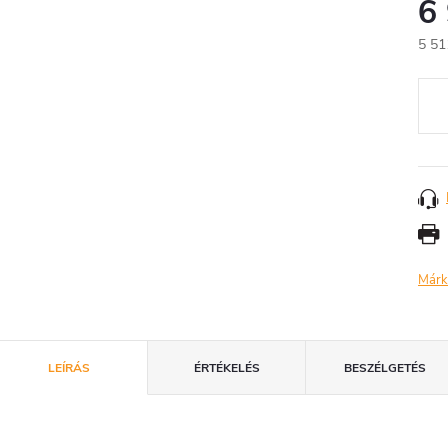
6
5 51
Egys
Márk
LEÍRÁS
ÉRTÉKELÉS
BESZÉLGETÉS