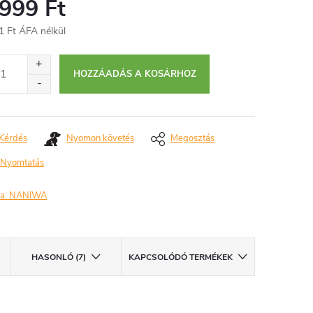
 999 Ft
1 Ft ÁFA nélkül
égár:
HOZZÁADÁS A KOSÁRHOZ
Kérdés
Nyomon követés
Megosztás
Nyomtatás
a:
NANIWA
HASONLÓ (7)
KAPCSOLÓDÓ TERMÉKEK