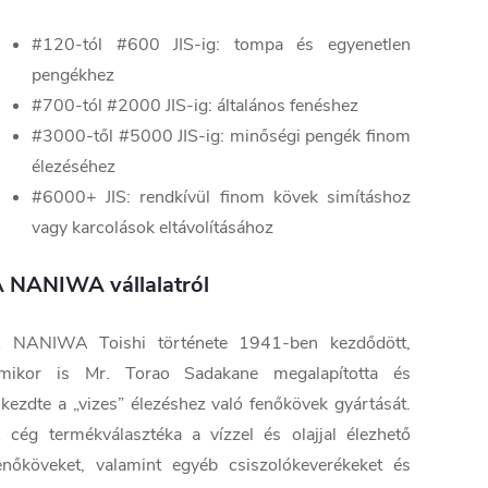
#120-tól #600 JIS-ig: tompa és egyenetlen
pengékhez
#700-tól #2000 JIS-ig: általános fenéshez
#3000-től #5000 JIS-ig: minőségi pengék finom
élezéséhez
#6000+ JIS: rendkívül finom kövek simításhoz
vagy karcolások eltávolításához
 NANIWA vállalatról
 NANIWA Toishi története 1941-ben kezdődött,
mikor is Mr. Torao Sadakane megalapította és
lkezdte a „vizes” élezéshez való fenőkövek gyártását.
 cég termékválasztéka a vízzel és olajjal élezhető
enőköveket, valamint egyéb csiszolókeverékeket és