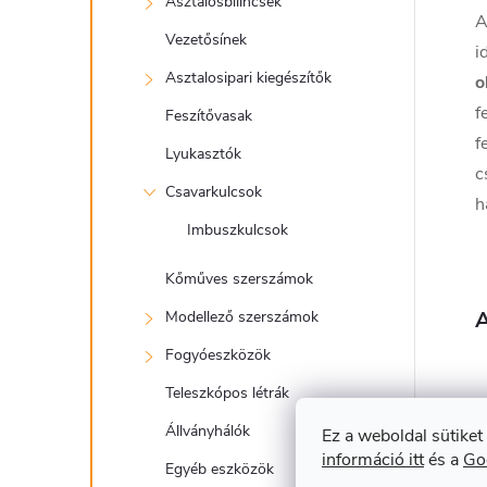
Asztalosbilincsek
A
Vezetősínek
i
Asztalosipari kiegészítők
o
f
Feszítővasak
f
Lyukasztók
c
Csavarkulcsok
h
Imbuszkulcsok
Kőműves szerszámok
A
Modellező szerszámok
Fogyóeszközök
Teleszkópos létrák
Állványhálók
Ez a weboldal sütiket
információ itt
és a
Go
Egyéb eszközök