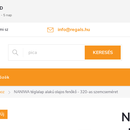
D
 - 5 nap
info@regals.hu
mi szabályzat
Termékvisszaküldés
KERESÉS
özök
hoz
NANIWA téglalap alakú olajos fenőkő - 320-as szemcseméret
N
Új