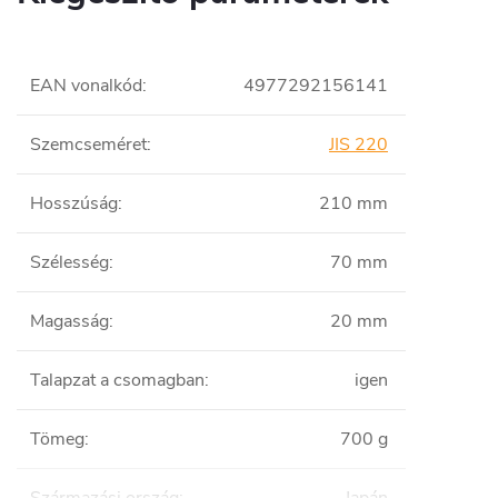
EAN vonalkód
:
4977292156141
Szemcseméret
:
JIS 220
Hosszúság
:
210 mm
Szélesség
:
70 mm
Magasság
:
20 mm
Talapzat a csomagban
:
igen
Tömeg
:
700 g