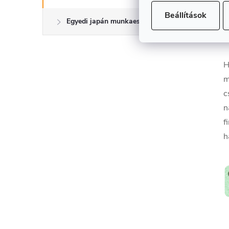
Beállítások
Egyedi japán munkaeszközök
M
H
m
c
n
f
h