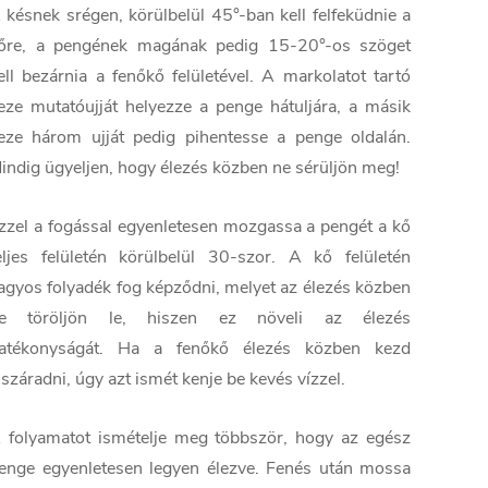
 késnek srégen, körülbelül 45°-ban kell felfeküdnie a
őre, a pengének magának pedig 15-20°-os szöget
ell bezárnia a fenőkő felületével. A markolatot tartó
eze mutatóujját helyezze a penge hátuljára, a másik
eze három ujját pedig pihentesse a penge oldalán.
indig ügyeljen, hogy élezés közben ne sérüljön meg!
zzel a fogással egyenletesen mozgassa a pengét a kő
eljes felületén körülbelül 30-szor. A kő felületén
agyos folyadék fog képződni, melyet az élezés közben
e töröljön le, hiszen ez növeli az élezés
atékonyságát. Ha a fenőkő élezés közben kezd
iszáradni, úgy azt ismét kenje be kevés vízzel.
 folyamatot ismételje meg többször, hogy az egész
enge egyenletesen legyen élezve. Fenés után mossa