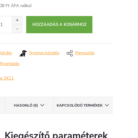
08 Ft ÁFA nélkül
égár:
HOZZÁADÁS A KOSÁRHOZ
Kérdés
Nyomon követés
Megosztás
Nyomtatás
a:
SK11
HASONLÓ (5)
KAPCSOLÓDÓ TERMÉKEK
Kiegészítő paraméterek