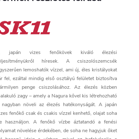
 japán vizes fenőkövek kiváló élezési
eljesítményükről híresek. A csiszolószemcsék
gyszerűen lemoshatók vízzel, ami új, éles kristályokat
ár fel, ezáltal mindig első osztályú felületet biztosítva
ármilyen penge csiszolásához. Az élezés közben
ialakuló zagy – amely a Nagura kővel kis létrehozható
 nagyban növeli az élezés hatékonyságát. A japán
izes fenőkő csak és csakis vízzel kenhető, olajat soha
e használjon. A fenőkő vízbe áztatandó a fenési
olyamat növelése érdekében, de soha ne hagyjuk őket