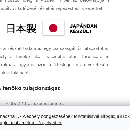
úl hosszú ideig a vízben, mivel az befolyásolja a
ristályok kötődését, és akár repedéshez is vezethet.
z a készlet tartalmaz egy csúszásgátlós talapzatot is,
ely a fenőkő akár használat utáni tárolására is
lkalmas, ugyanis azon a felesleges víz elvezetésére
yukak találhatók.
 fenőkő tulajdonságai:
✅ JIS 220-as szemcseméret
✅ Vizes fenőkő
 használ. A webhely böngészésének folytatásával elfogadja azok
✅ Durva fenőkő csorba pengékhez
ogle adatvédelmi irányelveiben
.
✅ A talapzat tokként is szolgál