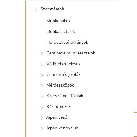
l
Szerszámok
d
Munkabakok
a
Munkaasztalok
l
Hordozható állványok
Centipede munkaasztalok
s
Védőfelszerelések
ó
Ceruzák és jelölők
Mérőeszközök
p
Szerszámos táskák
a
Kézifűrészek
Japán vésők
n
Japán kézigyaluk