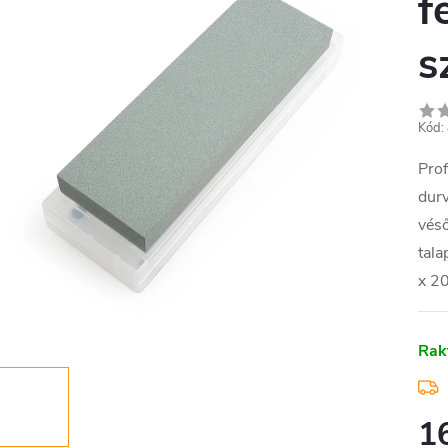
f
s
Kód:
Prof
durv
vés
tala
x 20
Rak
1