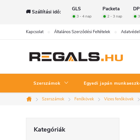
Ugrás
GLS
Packeta
DP
🚚 Szállítási idő:
a
3 - 4 nap
2 - 3 nap
3
fő
tartalomhoz
Kapcsolat
Általános Szerződési Feltételek
Adatvédel
Szerszámok
Egyedi japán munkaeszk
Szerszámok
Fenőkövek
Vizes fenőkövek
Kezdőlap
O
Kategóriák
Kategóriák
átugrása