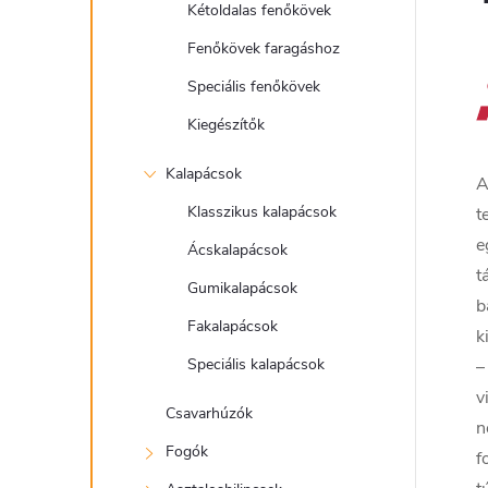
Kétoldalas fenőkövek
Fenőkövek faragáshoz
Speciális fenőkövek
Kiegészítők
Kalapácsok
A
Klasszikus kalapácsok
t
e
Ácskalapácsok
t
Gumikalapácsok
b
Fakalapácsok
k
Speciális kalapácsok
–
v
Csavarhúzók
n
Fogók
f