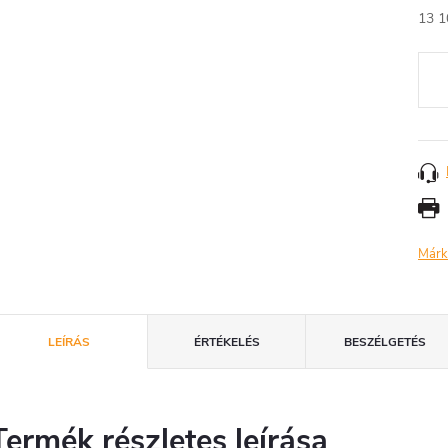
13 1
Egys
Márk
LEÍRÁS
ÉRTÉKELÉS
BESZÉLGETÉS
Termék részletes leírása