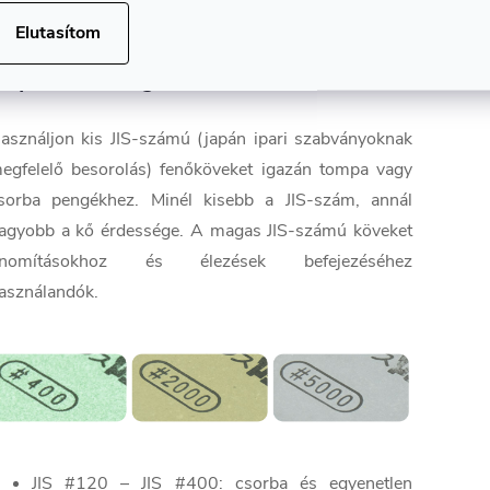
✅ Japánban készült
Elutasítom
ilyen finomságot válasszunk?
asználjon kis JIS-számú (
japán ipari szabványoknak
egfelelő besorolás
) fenőköveket igazán tompa vagy
sorba pengékhez. Minél kisebb a JIS-szám, annál
agyobb a kő érdessége. A magas JIS-számú köveket
inomításokhoz és élezések befejezéséhez
asználandók.
JIS #120 – JIS #400: csorba és egyenetlen