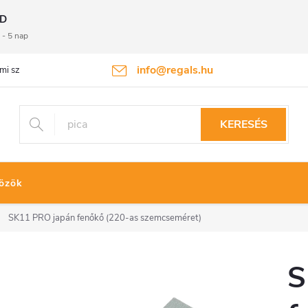
D
 - 5 nap
info@regals.hu
mi szabályzat
Termékvisszaküldés
KERESÉS
özök
SK11 PRO japán fenőkő (220-as szemcseméret)
S