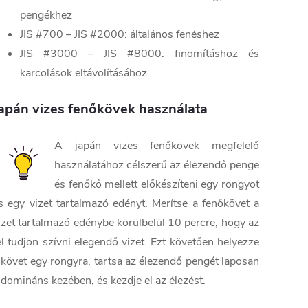
pengékhez
JIS #700 – JIS #2000: általános fenéshez
JIS #3000 – JIS #8000: finomításhoz és
karcolások eltávolításához
apán vizes fenőkövek használata
A japán vizes fenőkövek megfelelő
használatához célszerű az élezendő penge
és fenőkő mellett előkészíteni egy rongyot
s egy vizet tartalmazó edényt. Merítse a fenőkövet a
izet tartalmazó edénybe körülbelül 10 percre, hogy az
el tudjon szívni elegendő vizet. Ezt követően helyezze
 követ egy rongyra, tartsa az élezendő pengét laposan
 domináns kezében, és kezdje el az élezést.