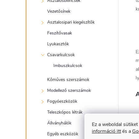
t
Asztalosbilincsek
k
Vezetősínek
Asztalosipari kiegészítők
Feszítővasak
Lyukasztók
E
Csavarkulcsok
m
Imbuszkulcsok
a
l
Kőműves szerszámok
Modellező szerszámok
A
Fogyóeszközök
Teleszkópos létrák
Állványhálók
Ez a weboldal sütiket
információ itt
és a
Go
Egyéb eszközök