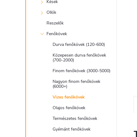
e
Kések
l
Ollók
Reszelők
Fenőkövek
Durva fenőkövek (120-600)
Közepesen durva fenőkövek
(700-2000)
Finom fenőkövek (3000-5000)
Nagyon finom fenőkövek
(6000+)
Vizes fenőkövek
Olajos fenőkövek
Természetes fenőkövek
Gyémánt fenőkövek