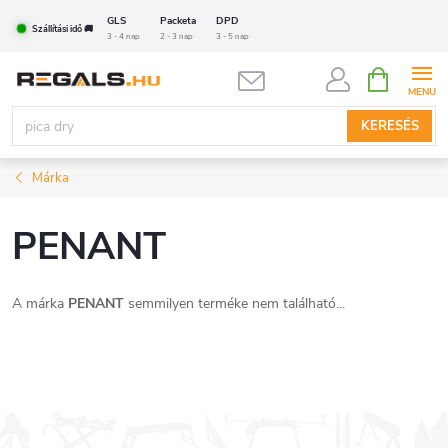
Ugrás
GLS
Packeta
DPD
Szállítási idő 🚚
a
3 - 4 nap
2 - 3 nap
3 - 5 nap
fő
KOSÁR
tartalomhoz
KERESÉS
Márka
PENANT
A márka
PENANT
semmilyen terméke nem található...