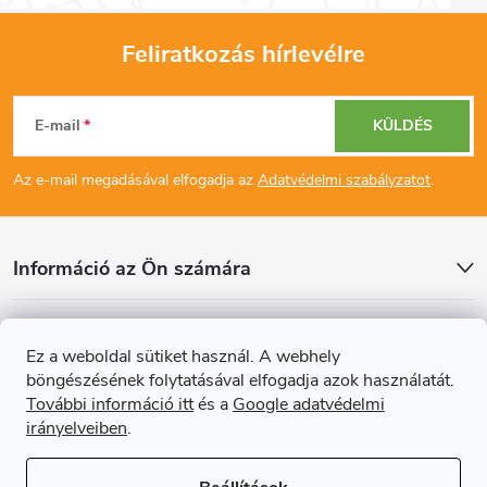
Feliratkozás hírlevélre
L
E-mail
KÜLDÉS
á
Az e-mail megadásával elfogadja az
Adatvédelmi szabályzatot
.
b
l
Információ az Ön számára
é
Cikkek
Ez a weboldal sütiket használ. A webhely
c
böngészésének folytatásával elfogadja azok használatát.
Online fizetési lehetőséget biztosítunk
További információ itt
és a
Google adatvédelmi
irányelveiben
.