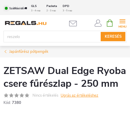
Ugrás
GLS
Packeta
DPD
Szállítási idő 🚚
a
3 - 4 nap
2 - 3 nap
3 - 5 nap
fő
KOSÁR
tartalomhoz
KERESÉS
Japánfűrész pótpengék
ZETSAW Dual Edge Ryoba
csere fűrészlap - 250 mm
Nincs értékelés
Ugrás az értékeléshez
Kód:
7380