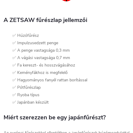
A ZETSAW fűrészlap jellemzői
✅ Húzófűrész
✅ Impulzusedzett penge
✅ A penge vastagsága 0,3 mm
✅ A vágási vastagsága 0,7 mm
✅ Fa kereszt- és hosszvágásához
✅ Keményfákhoz is megfelelő
✅ Hagyományos fanyél rattan borítással
✅ Pótfűrészlap
✅ Ryoba típus
✅ Japánban készült
Miért szerezzen be egy japánfűrészt?
Az európai fűrészekkel ellentétben a japánfűrészek húzómozdulattal