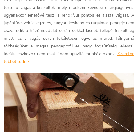
történű vágásra készültek, mely módszer kevésbé energiaigényes,
ugyanakkor lehetővé teszi a rendkívül pontos és tiszta vágást. A
japánfűrészek jellegzetes, nagyon keskeny és rugalmas pengéje nem
csavarodik a húzómozdulat során sokkal kisebb fellépő feszültség
miatt, az a vágás során tökéletesen egyenes marad. Túlnyomó
többségüket a magas pengeprofil és nagy fogsűrűség jellemzi.
Ideális eszközök nem csak finom, igazító munkálatokhoz.
Szeretne
többet tudni?