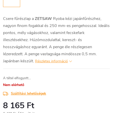
Csere fűrészlap a
ZETSAW
Ryoba kézi japánfűrészhez,
nagyon finom fogakkal és 250 mm-es pengehosszal. Ideális
pontos, mély vágásokhoz, valamint fecskefark
illesztésekhez. Húzómozdulattal, kereszt- és
hosszvágáshoz egyaránt. A penge éle részlegesen
lézeredzett. A penge vastagsága mindössze 0,5 mm.
Japánban készült.
Részletes információ
A tétel elfogyott…
Nem elérhető
Szállítási lehetőségek
8 165 Ft