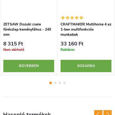
ZETSAW Dozuki csere
CRAFTMAKER Multihorse 4 az
fűrészlap keményfához - 240
1-ben multifunkciós
mm
munkabak
8 315 Ft
33 160 Ft
Nem elérhető
Raktáron
BŐVEBBEN
KOSÁRBA