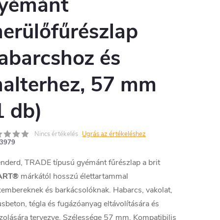
yémánt
erülőfűrészlap
abarcshoz és
alterhez, 57 mm
1 db)
Nincs értékelés
Ugrás az értékeléshez
3979
nderd, TRADE típusú gyémánt fűrészlap a brit
ART®
márkától hosszú élettartammal
embereknek és barkácsolóknak. Habarcs, vakolat,
sbeton, tégla és fugázóanyag eltávolítására és
zolására tervezve. Szélessége 57 mm. Kompatibilis