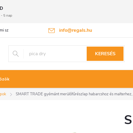
D
 - 5 nap
info@regals.hu
mi szabályzat
Termékvisszaküldés
KERESÉS
özök
apok
SMART TRADE gyémánt merülőfűrészlap habarcshoz és malterhez,
S