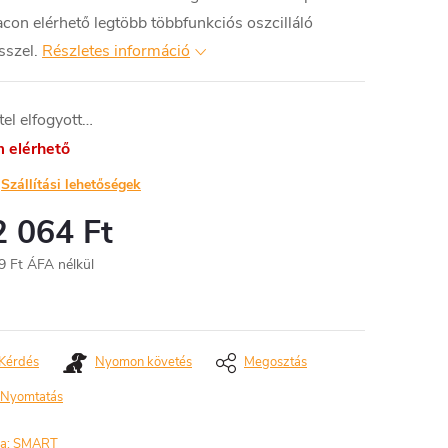
acon elérhető legtöbb többfunkciós oszcilláló
sszel.
Részletes információ
tel elfogyott…
 elérhető
Szállítási lehetőségek
2 064 Ft
9 Ft ÁFA nélkül
égár:
Kérdés
Nyomon követés
Megosztás
Nyomtatás
a:
SMART