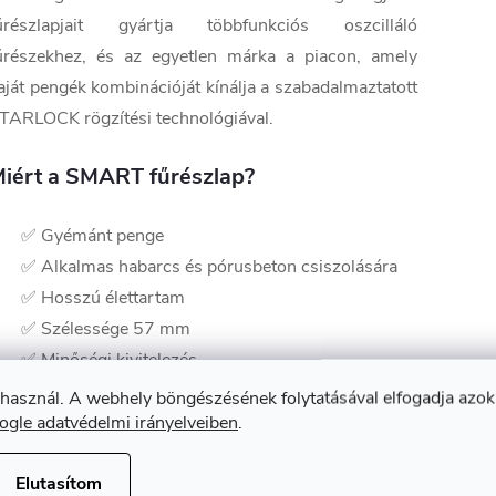
űrészlapjait gyártja többfunkciós oszcilláló
űrészekhez, és az egyetlen márka a piacon, amely
aját pengék kombinációját kínálja a szabadalmaztatott
TARLOCK rögzítési technológiával.
iért a SMART fűrészlap?
✅ Gyémánt penge
✅ Alkalmas habarcs és pórusbeton csiszolására
✅ Hosszú élettartam
✅ Szélessége 57 mm
✅ Minőségi kivitelezés
✅ A legtöbb márkával kompatibilis
 használ. A webhely böngészésének folytatásával elfogadja azok
ogle adatvédelmi irányelveiben
✅ Nagy-Britanniában készült
.
z alábbi anyagokhoz tervezve:
Elutasítom