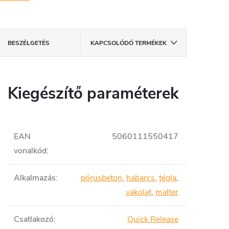
BESZÉLGETÉS
KAPCSOLÓDÓ TERMÉKEK
Kiegészítő paraméterek
EAN
5060111550417
vonalkód
:
Alkalmazás
:
pórusbeton
,
habarcs
,
tégla
,
vakolat
,
malter
Csatlakozó
:
Quick Release