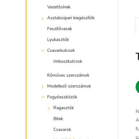
Vezetősínek
Asztalosipari kiegészítők
Feszítővasak
Lyukasztók
Csavarkulcsok
Imbuszkulcsok
Kőműves szerszámok
Modellező szerszámok
Fogyóeszközök
Ragasztók
N
Bitek
A
f
Csavarok
s