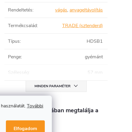
Rendeltetés
:
vágás
,
anyageltávolítás
Termékcsalád
:
TRADE (sztenderd)
Típus
:
HDSB1
Penge
:
gyémánt
Szélesség
:
57 mm
MINDEN PARAMÉTER
 használatát.
További
Ebben a kategóriában megtalálja a
terméket
Elfogadom
Merülőfűrészlapok