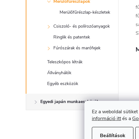
Merülőfűrészlapok
f
Merülőfűrészlap-készletek
f
s
Csiszoló- és polírozóanyagok
S
Ringlik és patentek
Fúrószárak és marófejek
M
Teleszkópos létrák
Állványhálók
Egyéb eszközök
Egyedi japán munkaeszközök
Ez a weboldal sütiket
információ itt
és a
Go
A
Beállítások