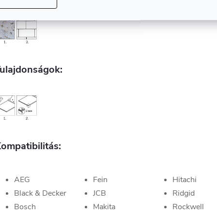
ulajdonságok:
ompatibilitás:
AEG
Fein
Hitachi
Black & Decker
JCB
Ridgid
Bosch
Makita
Rockwell