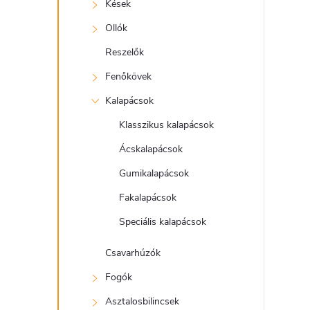
e
Kések
l
Ollók
Reszelők
Fenőkövek
Kalapácsok
Klasszikus kalapácsok
Ácskalapácsok
Gumikalapácsok
Fakalapácsok
Speciális kalapácsok
Csavarhúzók
Fogók
Asztalosbilincsek