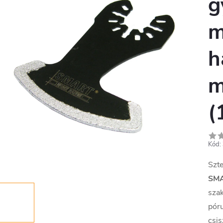
g
m
h
m
(
Kód:
Szte
SM
szak
póru
csis