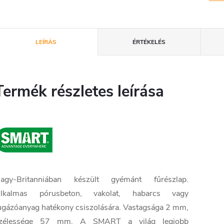
LEÍRÁS
ÉRTÉKELÉS
Termék részletes leírása
agy-Britanniában készült gyémánt fűrészlap.
lkalmas pórusbeton, vakolat, habarcs vagy
ugázóanyag hatékony csiszolására. Vastagsága 2 mm,
zélessége 57 mm. A SMART a világ legjobb