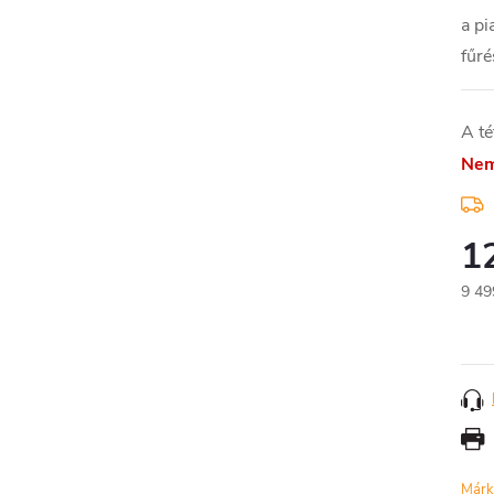
a pi
fűré
A té
Nem
1
9 49
Egys
Márk