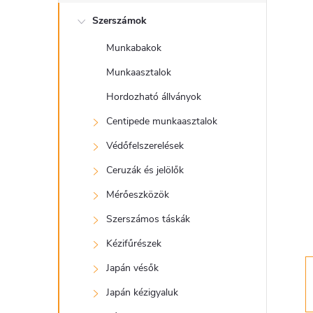
l
Szerszámok
d
Munkabakok
a
Munkaasztalok
l
Hordozható állványok
Centipede munkaasztalok
s
Védőfelszerelések
ó
Ceruzák és jelölők
Mérőeszközök
p
Szerszámos táskák
a
Kézifűrészek
Japán vésők
n
Japán kézigyaluk