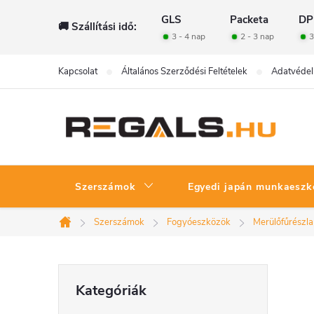
Ugrás
GLS
Packeta
DP
🚚 Szállítási idő:
a
3 - 4 nap
2 - 3 nap
3
fő
tartalomhoz
Kapcsolat
Általános Szerződési Feltételek
Adatvédel
Szerszámok
Egyedi japán munkaeszk
Szerszámok
Fogyóeszközök
Merülőfűrészl
Kezdőlap
O
Kategóriák
Kategóriák
átugrása