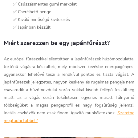
✅ Csúszásmentes gumi markolat
✅ Cserélhető penge
✅ Kiváló minőségű kivitelezés
✅ Japánban készült
Miért szerezzen be egy japánfűrészt?
Az európai fűrészekkel ellentétben a japánfűrészek húzómozdulattal
történű vágásra készültek, mely módszer kevésbé energiaigényes,
ugyanakkor lehetővé teszi a rendkívül pontos és tiszta vágást. A
japánfűrészek jellegzetes, nagyon keskeny és rugalmas pengéje nem
csavarodik a húzómozdulat során sokkal kisebb fellépő feszültség
miatt, az a vágás során tökéletesen egyenes marad. Túlnyomó
többségüket a magas pengeprofil és nagy fogsűrűség jellemzi.
Ideális eszközök nem csak finom, igazító munkálatokhoz.
Szeretne
megtudni többet?