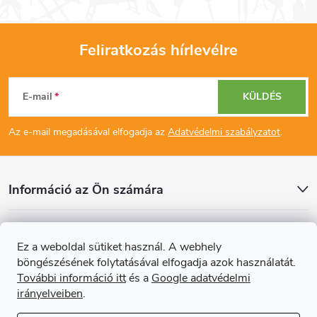
Feliratkozás hírlevélre
L
E-mail
KÜLDÉS
á
Az e-mail megadásával elfogadja az
Adatvédelmi szabályzatot
.
b
l
Információ az Ön számára
é
Cikkek
Ez a weboldal sütiket használ. A webhely
c
böngészésének folytatásával elfogadja azok használatát.
Online fizetési lehetőséget biztosítunk
További információ itt
és a
Google adatvédelmi
irányelveiben
.