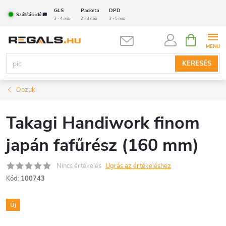
Ugrás
GLS
Packeta
DPD
Szállítási idő 🚚
a
3 - 4 nap
2 - 3 nap
3 - 5 nap
fő
KOSÁR
tartalomhoz
KERESÉS
Dozuki
Takagi Handiwork finom
japán fafűrész (160 mm)
Nincs értékelés
Ugrás az értékeléshez
Kód:
100743
Új