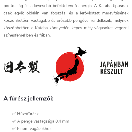
pontosság és a kevesebb befektetendő energia. A Kataba típusnak
csak egyik oldalán van fogazás, és a lerövidített merevítésének
köszönhetően vastagabb és erősebb pengével rendelkezik, melynek
köszönhetően a Kataba könnyedén képes mély vágásokat végezni
színesfémekben és fában.
A fűrész jellemzői:
✅ Húzófűrész
✅ A penge vastagsága 0,4 mm
✅ Finom vágásokhoz