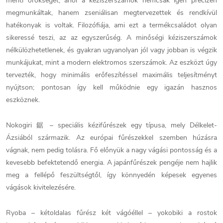
meríti örökségét, ahol a kéziszerszámok nemcsak igen precízen
megmunkáltak, hanem zseniálisan megtervezettek és rendkívül
hatékonyak is voltak. Filozófiája, ami ezt a termékcsaládot olyan
sikeressé teszi, az az egyszerűség. A minőségi kéziszerszámok
nélkülözhetetlenek, és gyakran ugyanolyan jól vagy jobban is végzik
munkájukat, mint a modern elektromos szerszámok. Az eszközt úgy
tervezték, hogy minimális erőfeszítéssel maximális teljesítményt
nyújtson; pontosan így kell működnie egy igazán hasznos
eszköznek.
Nokogiri 鋸 – speciális kézifűrészek egy típusa, mely Délkelet-
Ázsiából származik. Az európai fűrészekkel szemben húzásra
vágnak, nem pedig tolásra. Fő előnyük a nagy vágási pontosság és a
kevesebb befektetendő energia. A japánfűrészek pengéje nem hajlik
meg a fellépő feszültségtől, így könnyedén képesek egyenes
vágások kivitelezésére.
Ryoba – kétoldalas fűrész két vágóéllel – yokobiki a rostok