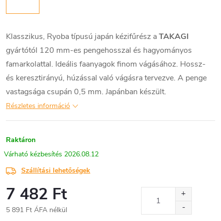
Klasszikus, Ryoba típusú japán kézifűrész a
TAKAGI
gyártótól 120 mm-es pengehosszal és hagyományos
famarkolattal. Ideális faanyagok finom vágásához. Hossz-
és keresztirányú, húzással való vágásra tervezve. A penge
vastagsága csupán 0,5 mm. Japánban készült.
Részletes információ
Raktáron
2026.08.12
Szállítási lehetőségek
7 482 Ft
5 891 Ft ÁFA nélkül
Egységár: