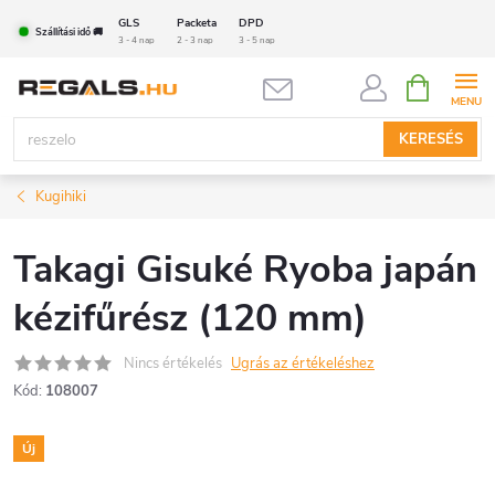
Ugrás
GLS
Packeta
DPD
Szállítási idő 🚚
a
3 - 4 nap
2 - 3 nap
3 - 5 nap
fő
KOSÁR
tartalomhoz
KERESÉS
Kugihiki
Takagi Gisuké Ryoba japán
kézifűrész (120 mm)
Nincs értékelés
Ugrás az értékeléshez
Kód:
108007
Új