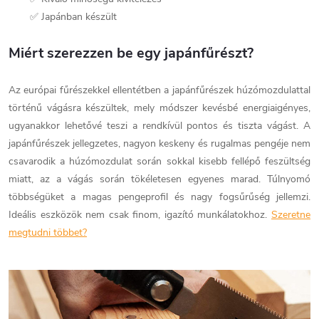
✅ Japánban készült
Miért szerezzen be egy japánfűrészt?
Az európai fűrészekkel ellentétben a japánfűrészek húzómozdulattal
történű vágásra készültek, mely módszer kevésbé energiaigényes,
ugyanakkor lehetővé teszi a rendkívül pontos és tiszta vágást. A
japánfűrészek jellegzetes, nagyon keskeny és rugalmas pengéje nem
csavarodik a húzómozdulat során sokkal kisebb fellépő feszültség
miatt, az a vágás során tökéletesen egyenes marad. Túlnyomó
többségüket a magas pengeprofil és nagy fogsűrűség jellemzi.
Ideális eszközök nem csak finom, igazító munkálatokhoz.
Szeretne
megtudni többet?