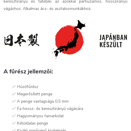
keresztirányú és tatebiki az azokkal párhuzamos, hosszirányú
vágáshoz. Alkalmas ács- és asztalosmunkákhoz.
A fűrész jellemzői:
✅ Húzófűrész
✅ Megerősített penge
✅ A penge vastagsága 0,5 mm
✅ Fa hossz- és keresztirányú vágására
✅ Hagyományos famarkolat
✅ Kétoldalas penge
✅ Kiváló minőségű kivitelezés