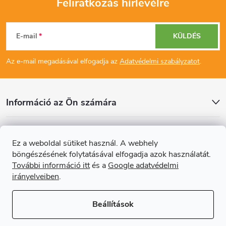
Feliratkozás hírlevélre
L
E-mail
KÜLDÉS
á
Az e-mail megadásával elfogadja az
Adatvédelmi szabályzatot
.
b
l
Információ az Ön számára
é
Cikkek
Ez a weboldal sütiket használ. A webhely
c
böngészésének folytatásával elfogadja azok használatát.
Online fizetési lehetőséget biztosítunk
További információ itt
és a
Google adatvédelmi
irányelveiben
.
Beállítások
Copyright 2026
Regals.hu
. Minden jog fenntartva.
Süti beállítások