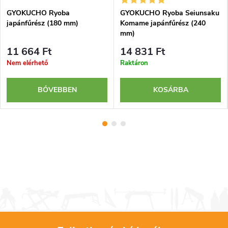
GYOKUCHO Ryoba
GYOKUCHO Ryoba Seiunsaku
japánfűrész (180 mm)
Komame japánfűrész (240
mm)
11 664 Ft
14 831 Ft
Nem elérhető
Raktáron
BŐVEBBEN
KOSÁRBA