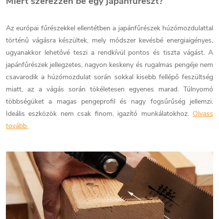
Miért szerezzen be egy japánfűrészt?
Az európai fűrészekkel ellentétben a japánfűrészek húzómozdulattal
történű vágásra készültek, mely módszer kevésbé energiaigényes,
ugyanakkor lehetővé teszi a rendkívül pontos és tiszta vágást. A
japánfűrészek jellegzetes, nagyon keskeny és rugalmas pengéje nem
csavarodik a húzómozdulat során sokkal kisebb fellépő feszültség
miatt, az a vágás során tökéletesen egyenes marad. Túlnyomó
többségüket a magas pengeprofil és nagy fogsűrűség jellemzi.
Ideális eszközök nem csak finom, igazító munkálatokhoz.
Olvass
tovább.