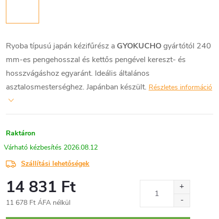
Ryoba típusú japán kézifűrész a
GYOKUCHO
gyártótól 240
mm-es pengehosszal és kettős pengével kereszt- és
hosszvágáshoz egyaránt. Ideális általános
asztalosmesterséghez. Japánban készült.
Részletes információ
Raktáron
2026.08.12
Szállítási lehetőségek
14 831 Ft
11 678 Ft ÁFA nélkül
Egységár: