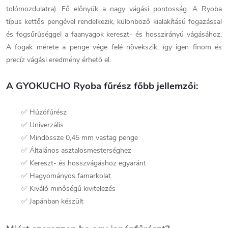
tolómozdulatra). Fő előnyük a nagy vágási pontosság. A Ryoba
típus kettős pengével rendelkezik, különböző kialakítású fogazással
és fogsűrűséggel a faanyagok kereszt- és hosszirányú vágásához.
A fogak mérete a penge vége felé növekszik, így igen finom és
precíz vágási eredmény érhető el.
A GYOKUCHO Ryoba fűrész főbb jellemzői:
✅ Húzófűrész
✅ Univerzális
✅ Mindössze 0,45 mm vastag penge
✅ Általános asztalosmesterséghez
✅ Kereszt- és hosszvágáshoz egyaránt
✅ Hagyományos famarkolat
✅ Kiváló minőségű kivitelezés
✅ Japánban készült