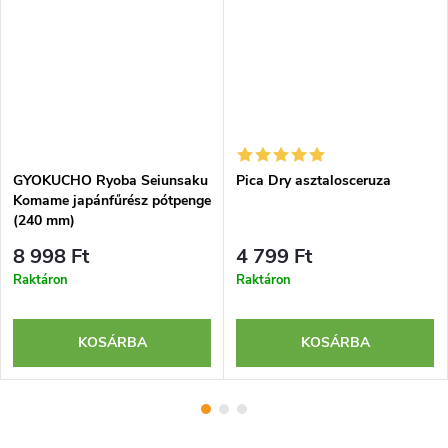
GYOKUCHO Ryoba Seiunsaku
Pica Dry asztalosceruza
Komame japánfűrész pótpenge
(240 mm)
8 998 Ft
4 799 Ft
Raktáron
Raktáron
KOSÁRBA
KOSÁRBA