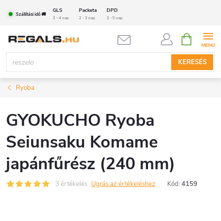
Ugrás
GLS
Packeta
DPD
Szállítási idő 🚚
a
3 - 4 nap
2 - 3 nap
3 - 5 nap
fő
KOSÁR
tartalomhoz
KERESÉS
Ryoba
GYOKUCHO Ryoba
Seiunsaku Komame
japánfűrész (240 mm)
3 értékelés
Ugrás az értékeléshez
Kód:
4159