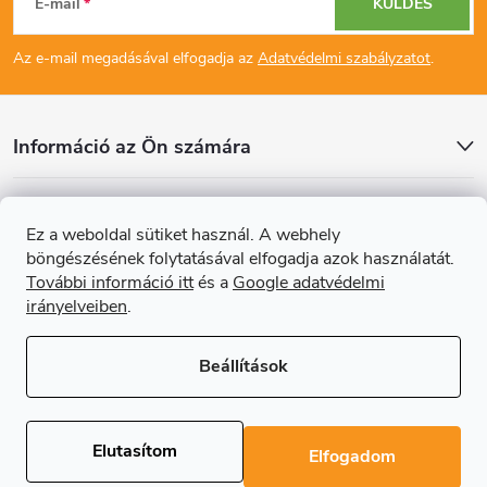
E-mail
KÜLDÉS
á
Az e-mail megadásával elfogadja az
Adatvédelmi szabályzatot
.
b
l
Információ az Ön számára
é
Cikkek
Ez a weboldal sütiket használ. A webhely
c
böngészésének folytatásával elfogadja azok használatát.
Online fizetési lehetőséget biztosítunk
További információ itt
és a
Google adatvédelmi
irányelveiben
.
Beállítások
Copyright 2026
Regals.hu
. Minden jog fenntartva.
Süti beállítások
szerkesztése
Elutasítom
Elfogadom
Shoptet Premium készítette