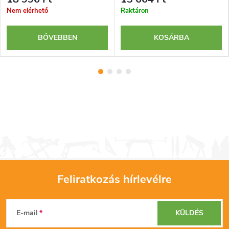
Nem elérhető
Raktáron
BŐVEBBEN
KOSÁRBA
Feliratkozás hírlevélre
L
E-mail
KÜLDÉS
á