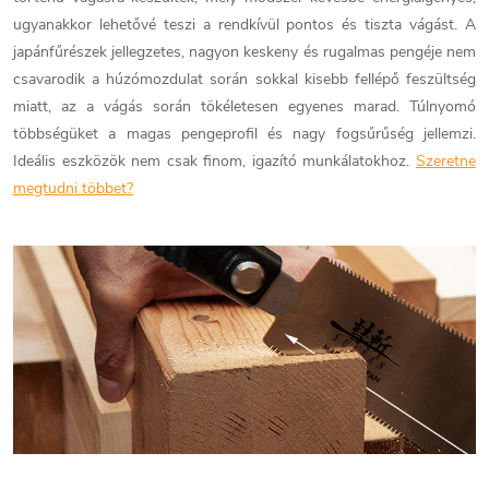
ugyanakkor lehetővé teszi a rendkívül pontos és tiszta vágást. A
japánfűrészek jellegzetes, nagyon keskeny és rugalmas pengéje nem
csavarodik a húzómozdulat során sokkal kisebb fellépő feszültség
miatt, az a vágás során tökéletesen egyenes marad. Túlnyomó
többségüket a magas pengeprofil és nagy fogsűrűség jellemzi.
Ideális eszközök nem csak finom, igazító munkálatokhoz.
Szeretne
megtudni többet?