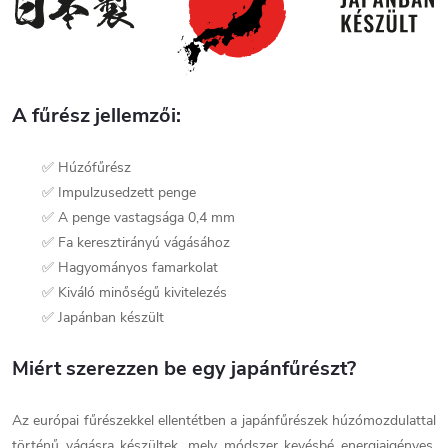
A fűrész jellemzői:
✅ Húzófűrész
✅ Impulzusedzett penge
✅ A penge vastagsága 0,4 mm
✅ Fa keresztirányú vágásához
✅ Hagyományos famarkolat
✅ Kiváló minőségű kivitelezés
✅ Japánban készült
Miért szerezzen be egy japánfűrészt?
Az európai fűrészekkel ellentétben a japánfűrészek húzómozdulattal
történű vágásra készültek, mely módszer kevésbé energiaigényes,