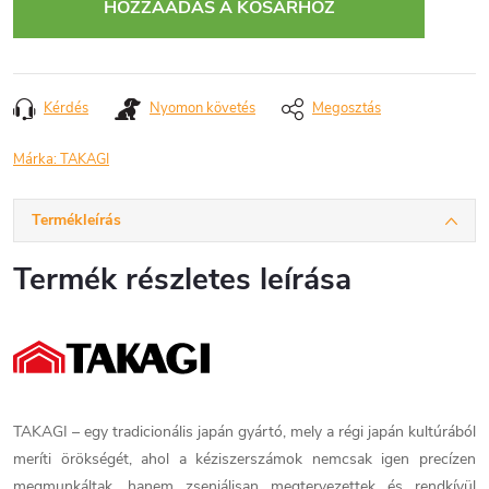
HOZZÁADÁS A KOSÁRHOZ
Kérdés
Nyomon követés
Megosztás
Márka:
TAKAGI
Termékleírás
Termék részletes leírása
TAKAGI – egy tradicionális japán gyártó, mely a régi japán kultúrából
meríti örökségét, ahol a kéziszerszámok nemcsak igen precízen
megmunkáltak, hanem zseniálisan megtervezettek és rendkívül