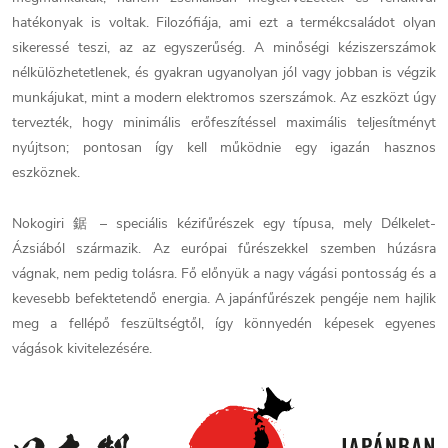
hatékonyak is voltak. Filozófiája, ami ezt a termékcsaládot olyan
sikeressé teszi, az az egyszerűség. A minőségi kéziszerszámok
nélkülözhetetlenek, és gyakran ugyanolyan jól vagy jobban is végzik
munkájukat, mint a modern elektromos szerszámok. Az eszközt úgy
tervezték, hogy minimális erőfeszítéssel maximális teljesítményt
nyújtson; pontosan így kell működnie egy igazán hasznos
eszköznek.
Nokogiri 鋸 – speciális kézifűrészek egy típusa, mely Délkelet-
Ázsiából származik. Az európai fűrészekkel szemben húzásra
vágnak, nem pedig tolásra. Fő előnyük a nagy vágási pontosság és a
kevesebb befektetendő energia. A japánfűrészek pengéje nem hajlik
meg a fellépő feszültségtől, így könnyedén képesek egyenes
vágások kivitelezésére.