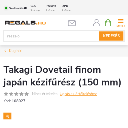
Ugrás
GLS
Packeta
DPD
Szállítási idő 🚚
a
3 - 4 nap
2 - 3 nap
3 - 5 nap
fő
KOSÁR
tartalomhoz
KERESÉS
Kugihiki
Takagi Dovetail finom
japán kézifűrész (150 mm)
Nincs értékelés
Ugrás az értékeléshez
Kód:
108027
Új