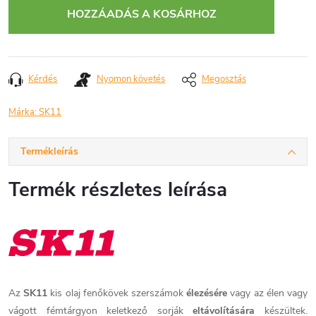
HOZZÁADÁS A KOSÁRHOZ
Kérdés
Nyomon követés
Megosztás
Márka:
SK11
Termékleírás
Termék részletes leírása
Az
SK11
kis olaj fenőkövek szerszámok
élezésére
vagy az élen vagy
vágott fémtárgyon keletkező sorják
eltávolítására
készültek.