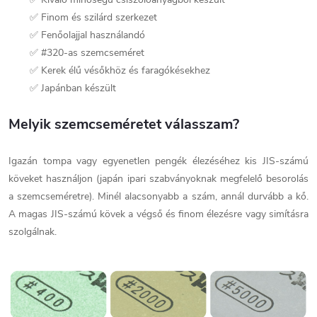
✅ Finom és szilárd szerkezet
✅ Fenőolajjal használandó
✅ #320-as szemcseméret
✅ Kerek élű vésőkhöz és faragókésekhez
✅ Japánban készült
Melyik szemcseméretet válasszam?
Igazán tompa vagy egyenetlen pengék élezéséhez kis JIS-számú
köveket használjon (japán ipari szabványoknak megfelelő besorolás
a szemcseméretre). Minél alacsonyabb a szám, annál durvább a kő.
A magas JIS-számú kövek a végső és finom élezésre vagy simításra
szolgálnak.