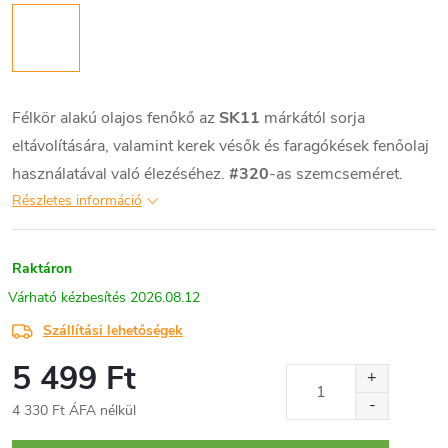
Félkör alakú olajos fenőkő az
SK11
márkától sorja
eltávolítására, valamint kerek vésők és faragókések fenőolaj
használatával való élezéséhez.
#320
-as szemcseméret.
Részletes információ
Raktáron
2026.08.12
Szállítási lehetőségek
5 499 Ft
4 330 Ft ÁFA nélkül
Egységár: