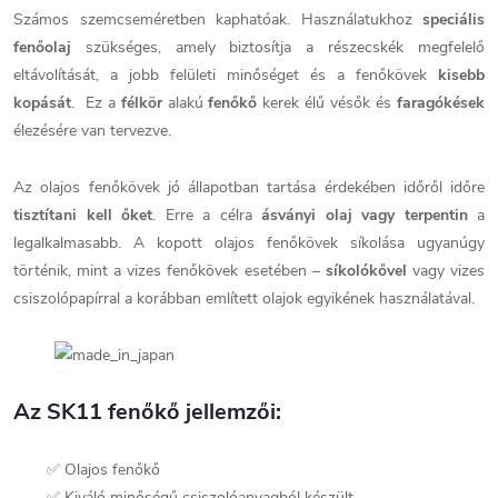
Számos szemcseméretben kaphatóak. Használatukhoz
speciális
fenőolaj
szükséges, amely biztosítja a részecskék megfelelő
eltávolítását, a jobb felületi minőséget és a fenőkövek
kisebb
kopását
. Ez a
félkör
alakú
fenőkő
kerek élű vésők és
faragókések
élezésére van tervezve.
Az olajos fenőkövek jó állapotban tartása érdekében időről időre
tisztítani kell őket
. Erre a célra
ásványi olaj vagy terpentin
a
legalkalmasabb. A kopott olajos fenőkövek síkolása ugyanúgy
történik, mint a vizes fenőkövek esetében –
síkolókővel
vagy vizes
csiszolópapírral a korábban említett olajok egyikének használatával.
Az SK11 fenőkő jellemzői:
✅ Olajos fenőkő
✅ Kiváló minőségű csiszolóanyagból készült