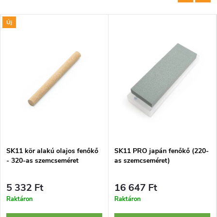
Új
SK11 kör alakú olajos fenőkő
SK11 PRO japán fenőkő (220-
- 320-as szemcseméret
as szemcseméret)
5 332 Ft
16 647 Ft
Raktáron
Raktáron