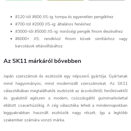
#120-tól #600 JIS-ig: tompa és egyenetlen pengékhez
#700-tól #2000 JIS-ig: általános fenéshez
#3000-től #5000 JIS-ig: minőségi pengék finom élezéséhez
#6000+ JIS: rendkívül finom kövek simításhoz vagy
karcolások eltávolításához
Az SK11 márkáról bővebben
Japán szerszámok és eszközök egy népszerű gyártója. Gyártanak
mind hagyományos, mind modernizált szerszámokat. Az SK11
választékában megtalálhatók eszközök az ácsvésőktől, fenőkövektől
és gyaluktól egészen a modern, csúszásgátló gumimarkolattal
ellátott csavarhúzókig. A cég választéka lefedi a mindennapokban
leggyakrabban használt eszközök nagy részét, így a legtöbb
szakember számára vonzó márka.