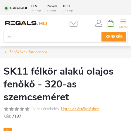
Ugrás
GLS
Packeta
DPD
Szállítási idő 🚚
a
3 - 4 nap
2 - 3 nap
3 - 5 nap
fő
KOSÁR
tartalomhoz
KERESÉS
Fenőkövek faragáshoz
SK11 félkör alakú olajos
fenőkő - 320-as
szemcseméret
Nincs értékelés
Ugrás az értékeléshez
Kód:
7197