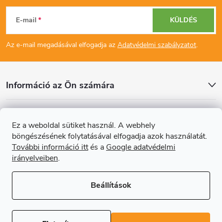
L
E-mail
KÜLDÉS
á
Az e-mail megadásával elfogadja az
Adatvédelmi szabályzatot
.
b
l
Információ az Ön számára
é
Cikkek
Ez a weboldal sütiket használ. A webhely
c
böngészésének folytatásával elfogadja azok használatát.
Online fizetési lehetőséget biztosítunk
További információ itt
és a
Google adatvédelmi
irányelveiben
.
Beállítások
Copyright 2026
Regals.hu
. Minden jog fenntartva.
Süti beállítások
szerkesztése