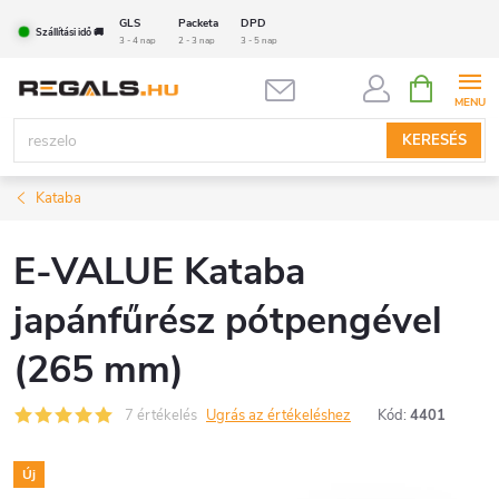
Ugrás
GLS
Packeta
DPD
Szállítási idő 🚚
a
3 - 4 nap
2 - 3 nap
3 - 5 nap
fő
KOSÁR
tartalomhoz
KERESÉS
Kataba
E-VALUE Kataba
japánfűrész pótpengével
(265 mm)
7 értékelés
Ugrás az értékeléshez
Kód:
4401
Új