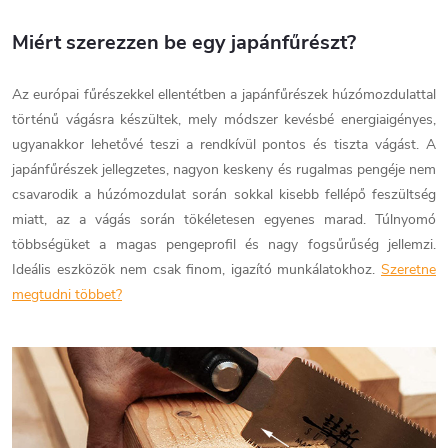
Miért szerezzen be egy japánfűrészt?
Az európai fűrészekkel ellentétben a japánfűrészek húzómozdulattal
történű vágásra készültek, mely módszer kevésbé energiaigényes,
ugyanakkor lehetővé teszi a rendkívül pontos és tiszta vágást. A
japánfűrészek jellegzetes, nagyon keskeny és rugalmas pengéje nem
csavarodik a húzómozdulat során sokkal kisebb fellépő feszültség
miatt, az a vágás során tökéletesen egyenes marad. Túlnyomó
többségüket a magas pengeprofil és nagy fogsűrűség jellemzi.
Ideális eszközök nem csak finom, igazító munkálatokhoz.
Szeretne
megtudni többet?