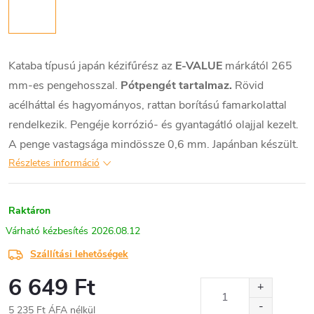
Kataba típusú japán kézifűrész az
E-VALUE
márkától 265
mm-es pengehosszal.
Pótpengét tartalmaz.
Rövid
acélháttal és hagyományos, rattan borítású famarkolattal
rendelkezik. Pengéje korrózió- és gyantagátló olajjal kezelt.
A penge vastagsága mindössze 0,6 mm. Japánban készült.
Részletes információ
Raktáron
2026.08.12
Szállítási lehetőségek
6 649 Ft
5 235 Ft ÁFA nélkül