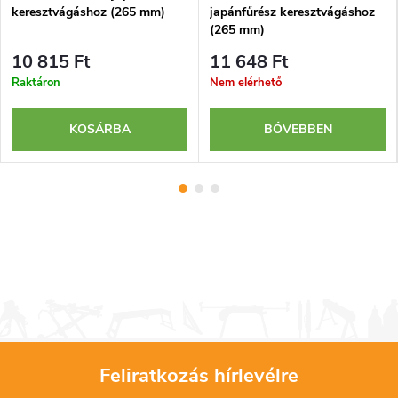
keresztvágáshoz (265 mm)
japánfűrész keresztvágáshoz
(265 mm)
10 815 Ft
11 648 Ft
Raktáron
Nem elérhető
KOSÁRBA
BŐVEBBEN
Feliratkozás hírlevélre