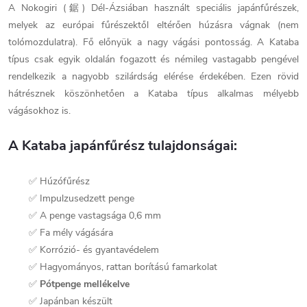
A Nokogiri (鋸) Dél-Ázsiában használt speciális japánfűrészek,
melyek az európai fűrészektől eltérően húzásra vágnak (nem
tolómozdulatra). Fő előnyük a nagy vágási pontosság. A Kataba
típus csak egyik oldalán fogazott és némileg vastagabb pengével
rendelkezik a nagyobb szilárdság elérése érdekében. Ezen rövid
hátrésznek köszönhetően a Kataba típus alkalmas mélyebb
vágásokhoz is.
A Kataba japánfűrész tulajdonságai:
✅ Húzófűrész
✅ Impulzusedzett penge
✅ A penge vastagsága 0,6 mm
✅ Fa mély vágására
✅ Korrózió- és gyantavédelem
✅ Hagyományos, rattan borítású famarkolat
✅
Pótpenge mellékelve
✅ Japánban készült