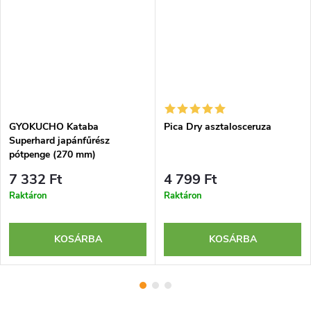
GYOKUCHO Kataba
Pica Dry asztalosceruza
Superhard japánfűrész
pótpenge (270 mm)
7 332 Ft
4 799 Ft
Raktáron
Raktáron
KOSÁRBA
KOSÁRBA