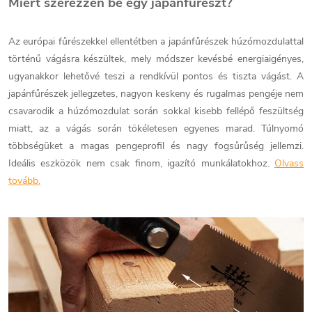
Miért szerezzen be egy japánfűrészt?
Az európai fűrészekkel ellentétben a japánfűrészek húzómozdulattal
történű vágásra készültek, mely módszer kevésbé energiaigényes,
ugyanakkor lehetővé teszi a rendkívül pontos és tiszta vágást. A
japánfűrészek jellegzetes, nagyon keskeny és rugalmas pengéje nem
csavarodik a húzómozdulat során sokkal kisebb fellépő feszültség
miatt, az a vágás során tökéletesen egyenes marad. Túlnyomó
többségüket a magas pengeprofil és nagy fogsűrűség jellemzi.
Ideális eszközök nem csak finom, igazító munkálatokhoz.
Olvass
tovább.