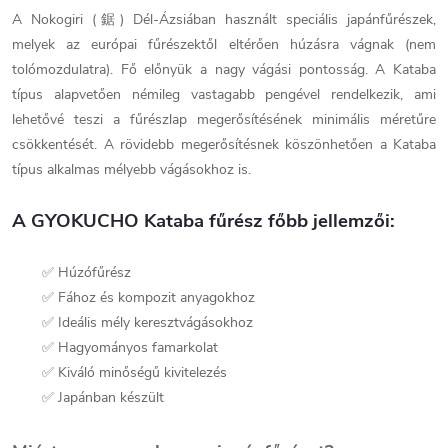
A Nokogiri (鋸) Dél-Ázsiában használt speciális japánfűrészek,
melyek az európai fűrészektől eltérően húzásra vágnak (nem
tolómozdulatra). Fő előnyük a nagy vágási pontosság. A Kataba
típus alapvetően némileg vastagabb pengével rendelkezik, ami
lehetővé teszi a fűrészlap megerősítésének minimális méretűre
csökkentését. A rövidebb megerősítésnek köszönhetően a Kataba
típus alkalmas mélyebb vágásokhoz is.
A GYOKUCHO Kataba fűrész főbb jellemzői:
✅ Húzófűrész
✅ Fához és kompozit anyagokhoz
✅ Ideális mély keresztvágásokhoz
✅ Hagyományos famarkolat
✅ Kiváló minőségű kivitelezés
✅ Japánban készült