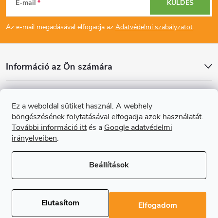
E-mail
KÜLDÉS
á
Az e-mail megadásával elfogadja az
Adatvédelmi szabályzatot
.
b
l
Információ az Ön számára
é
Cikkek
Ez a weboldal sütiket használ. A webhely
c
böngészésének folytatásával elfogadja azok használatát.
Online fizetési lehetőséget biztosítunk
További információ itt
és a
Google adatvédelmi
irányelveiben
.
Beállítások
Copyright 2026
Regals.hu
. Minden jog fenntartva.
Süti beállítások
szerkesztése
Elutasítom
Elfogadom
Shoptet Premium készítette