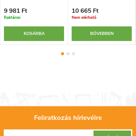
9 981 Ft
10 665 Ft
Raktáron
Nem elérhető
KOSÁRBA
BŐVEBBEN
Feliratkozás hírlevélre
L