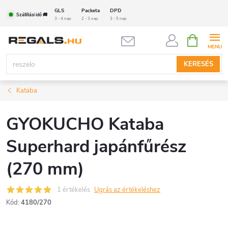
Ugrás
GLS
Packeta
DPD
Szállítási idő 🚚
a
3 - 4 nap
2 - 3 nap
3 - 5 nap
fő
KOSÁR
tartalomhoz
KERESÉS
Kataba
GYOKUCHO Kataba
Superhard japánfűrész
(270 mm)
1 értékelés
Ugrás az értékeléshez
Kód:
4180/270