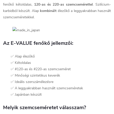
fenőkő kétoldalas,
120-as és 220-as szemcsemérettel
. Szilícium-
karbidból készült. Alap
kombinált
élezőkő a leggyakrabban használt
szemcseméretekkel.
Az E-VALUE fenőkő jellemzői:
✅ Alap élezőkő
✅ Kétoldalas
✅ #120-as és #220-as szemcseméret
✅ Minőségi szintetikus keverék
✅ Ideális szerszámélezésre
✅ A leggyakrabban használt szemcseméretek
✅ Japánban készült
Melyik szemcseméretet válasszam?