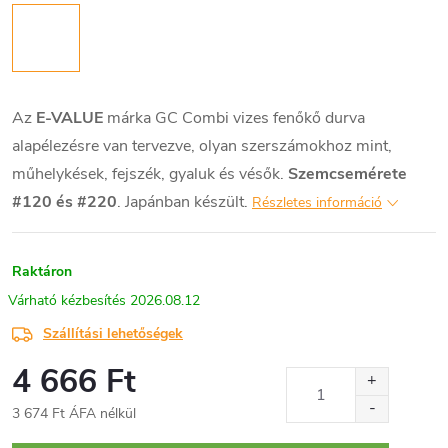
Az
E-VALUE
márka GC Combi vizes fenőkő durva
alapélezésre van tervezve, olyan szerszámokhoz mint,
műhelykések, fejszék, gyaluk és vésők.
Szemcsemérete
#120 és #220
. Japánban készült.
Részletes információ
Raktáron
2026.08.12
Szállítási lehetőségek
4 666 Ft
3 674 Ft ÁFA nélkül
Egységár: