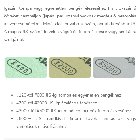
Igazán tompa vagy egyenetlen pengék élezéséhez kis JIS-számú
köveket használjon (japán ipari szabványoknak megfelelő besorolás
a szemcseméretre). Minél alacsonyabb a szám, annál durvább a kő.
A magas JIS-számú kövek a végső és finom élezésre vagy simításra
szolgálnak.
#120-tól #600 JIS-ig: tompa és egyenetlen pengékhez
#700-tól #2000 JIS-ig: általános fenéshez
#3000-től #5000 JIS-ig: minőségi pengék finom élezéséhez
#6000+ JIS: rendkívül finom kövek simításhoz vagy
karcolások eltávolításához