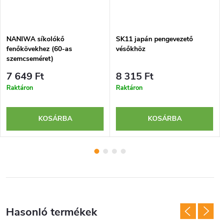
NANIWA síkolókő
SK11 japán pengevezető
fenőkövekhez (60-as
vésőkhöz
szemcseméret)
7 649 Ft
8 315 Ft
Raktáron
Raktáron
KOSÁRBA
KOSÁRBA