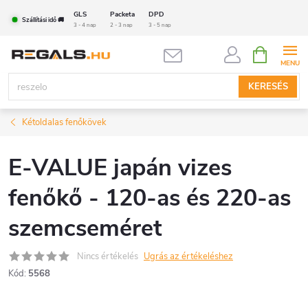
Ugrás
GLS
Packeta
DPD
Szállítási idő 🚚
a
3 - 4 nap
2 - 3 nap
3 - 5 nap
fő
KOSÁR
tartalomhoz
KERESÉS
Kétoldalas fenőkövek
E-VALUE japán vizes
fenőkő - 120-as és 220-as
szemcseméret
Nincs értékelés
Ugrás az értékeléshez
Kód:
5568