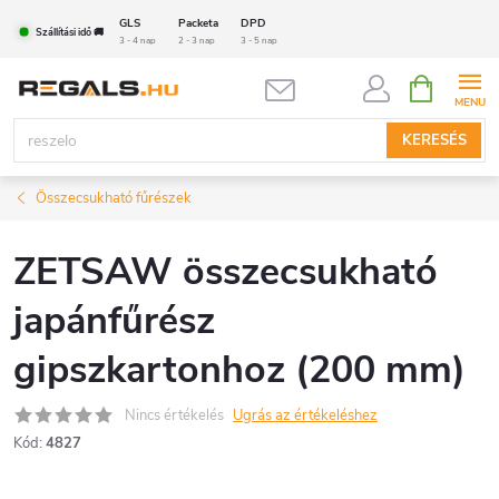
Ugrás
GLS
Packeta
DPD
Szállítási idő 🚚
a
3 - 4 nap
2 - 3 nap
3 - 5 nap
fő
KOSÁR
tartalomhoz
KERESÉS
Összecsukható fűrészek
ZETSAW összecsukható
japánfűrész
gipszkartonhoz (200 mm)
Nincs értékelés
Ugrás az értékeléshez
Kód:
4827