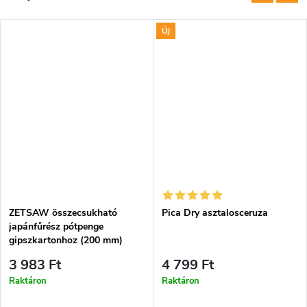
Új
ZETSAW összecsukható
Pica Dry asztalosceruza
japánfűrész pótpenge
gipszkartonhoz (200 mm)
3 983 Ft
4 799 Ft
Raktáron
Raktáron