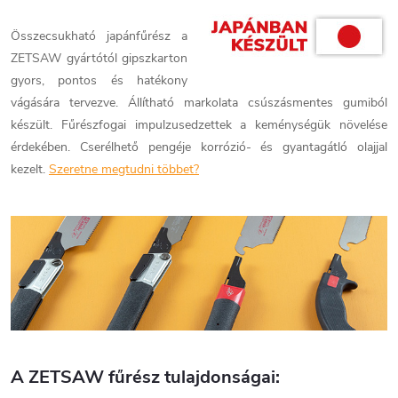
Összecsukható japánfűrész a
ZETSAW gyártótól gipszkarton
gyors, pontos és hatékony
vágására tervezve. Állítható markolata csúszásmentes gumiból
készült. Fűrészfogai impulzusedzettek a keménységük növelése
érdekében. Cserélhető pengéje korrózió- és gyantagátló olajjal
kezelt.
Szeretne megtudni többet?
A ZETSAW fűrész tulajdonságai: