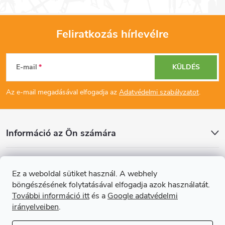
Feliratkozás hírlevélre
L
E-mail
KÜLDÉS
á
Az e-mail megadásával elfogadja az
Adatvédelmi szabályzatot
.
b
l
Információ az Ön számára
é
Cikkek
Ez a weboldal sütiket használ. A webhely
c
böngészésének folytatásával elfogadja azok használatát.
Online fizetési lehetőséget biztosítunk
További információ itt
és a
Google adatvédelmi
irányelveiben
.