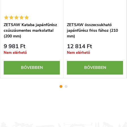
ZETSAW Kataba japánfűrész
ZETSAW összecsukható
csúszásmentes markolattal
japánfűrész friss fához (210
(200 mm)
mm)
9 981 Ft
12 814 Ft
Nem elérhető
Nem elérhető
BŐVEBBEN
BŐVEBBEN