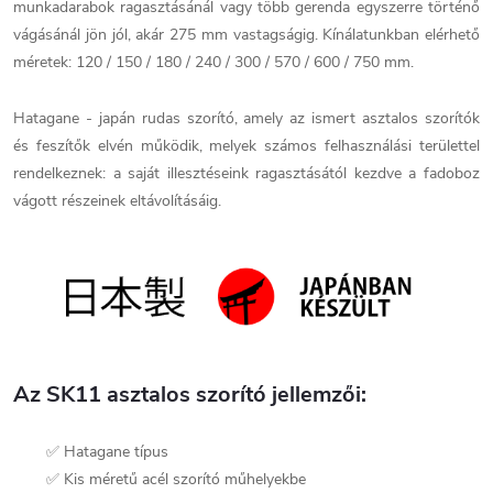
munkadarabok ragasztásánál vagy több gerenda egyszerre történő
vágásánál jön jól, akár 275 mm vastagságig. Kínálatunkban elérhető
méretek: 120 / 150 / 180 / 240 / 300 / 570 / 600 / 750 mm.
Hatagane - japán rudas szorító, amely az ismert asztalos szorítók
és feszítők elvén működik, melyek számos felhasználási területtel
rendelkeznek: a saját illesztéseink ragasztásától kezdve a fadoboz
vágott részeinek eltávolításáig.
Az SK11 asztalos szorító jellemzői:
✅ Hatagane típus
✅ Kis méretű acél szorító műhelyekbe