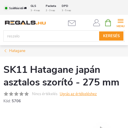
Ugrás
GLS
Packeta
DPD
Szállítási idő 🚚
a
3 - 4 nap
2 - 3 nap
3 - 5 nap
fő
KOSÁR
tartalomhoz
KERESÉS
Hatagane
SK11 Hatagane japán
asztalos szorító - 275 mm
Nincs értékelés
Ugrás az értékeléshez
Kód:
5706