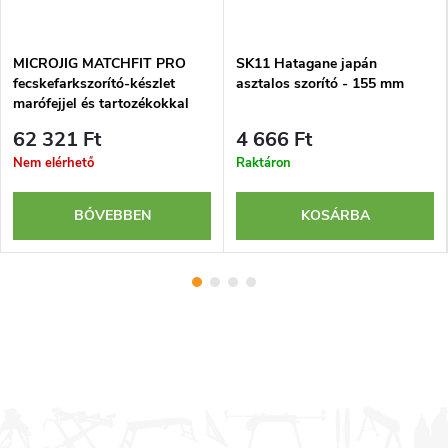
MICROJIG MATCHFIT PRO
SK11 Hatagane japán
fecskefarkszorító-készlet
asztalos szorító - 155 mm
marófejjel és tartozékokkal
62 321 Ft
4 666 Ft
Nem elérhető
Raktáron
BŐVEBBEN
KOSÁRBA