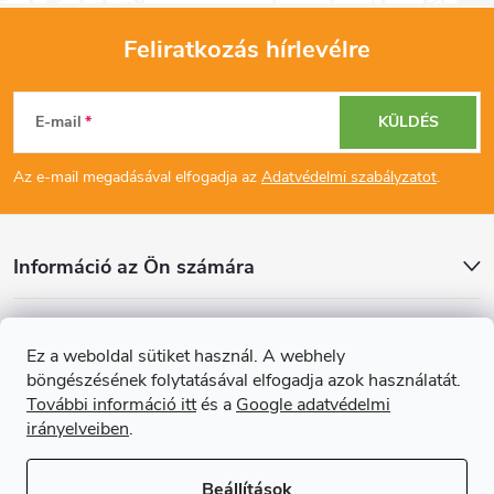
Feliratkozás hírlevélre
L
E-mail
KÜLDÉS
á
Az e-mail megadásával elfogadja az
Adatvédelmi szabályzatot
.
b
l
Információ az Ön számára
é
Cikkek
Ez a weboldal sütiket használ. A webhely
c
böngészésének folytatásával elfogadja azok használatát.
Online fizetési lehetőséget biztosítunk
További információ itt
és a
Google adatvédelmi
irányelveiben
.
Beállítások