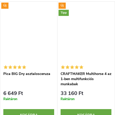
Új
Új
Tipp
Pica BIG Dry asztalosceruza
CRAFTMAKER Multihorse 4 az
1-ben multifunkciós
munkabak
6 649 Ft
33 160 Ft
Raktáron
Raktáron