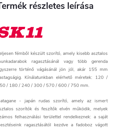
Termék részletes leírása
eljesen fémből készült szorító, amely kisebb asztalos
unkadarabok ragasztásánál vagy több gerenda
gyszerre történő vágásánál jön jól, akár 155 mm
astagságig. Kínálatunkban elérhető méretek: 120 /
50 / 180 / 240 / 300 / 570 / 600 / 750 mm.
atagane - japán rudas szorító, amely az ismert
sztalos szorítók és feszítők elvén működik, melyek
zámos felhasználási területtel rendelkeznek: a saját
llesztéseink ragasztásától kezdve a fadoboz vágott