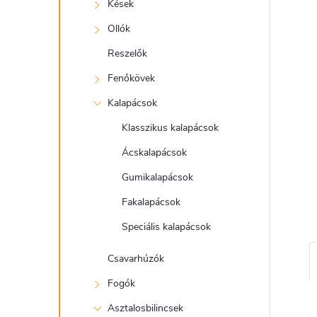
e
Kések
l
Ollók
Reszelők
Fenőkövek
Kalapácsok
Klasszikus kalapácsok
Ácskalapácsok
Gumikalapácsok
Fakalapácsok
Speciális kalapácsok
Csavarhúzók
Fogók
Asztalosbilincsek