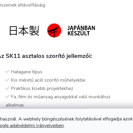
észeinek eltávolításáig.
z SK11 asztalos szorító jellemzői:
✅ Hatagane típus
✅ Kis méretű acél szorító műhelyekbe
✅ Praktikus kisebb projektekhez
✅ Fa, fém és műanyag anyagokkal való munkához
alkalmas
✅ 2 db szorítócsavar - szárnyas típus
 használ. A webhely böngészésének folytatásával elfogadja azok
✅ Könnyű
nyomásszabályzás
ogle adatvédelmi irányelveiben
.
✅ Maximális szorítótávolsága 155 mm