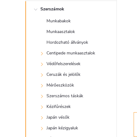
l
Szerszámok
d
Munkabakok
a
Munkaasztalok
l
Hordozható állványok
Centipede munkaasztalok
s
Védőfelszerelések
ó
Ceruzák és jelölők
Mérőeszközök
p
Szerszámos táskák
a
Kézifűrészek
Japán vésők
n
Japán kézigyaluk