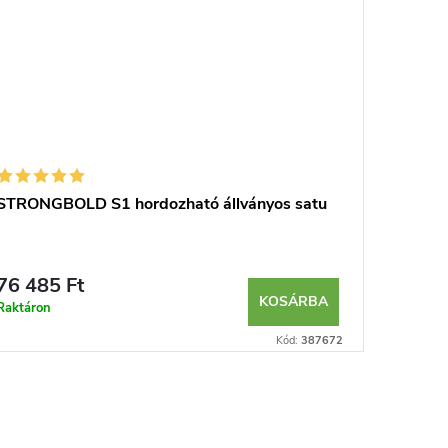
STRONGBOLD S1 hordozható állványos satu
CRESCEN
76 485 Ft
10 981
KOSÁRBA
Raktáron
Nem elér
Kód:
387672