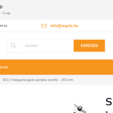
D
 - 5 nap
info@regals.hu
mi szabályzat
Termékvisszaküldés
KERESÉS
özök
SK11 Hatagane japán asztalos szorító - 155 mm
S