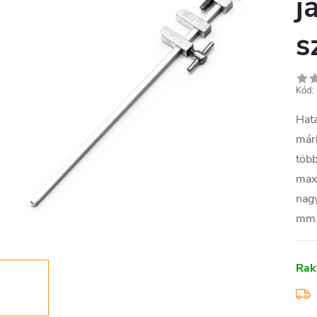
j
s
Kód:
Hata
márk
több
maxi
nagy
mm
Rak