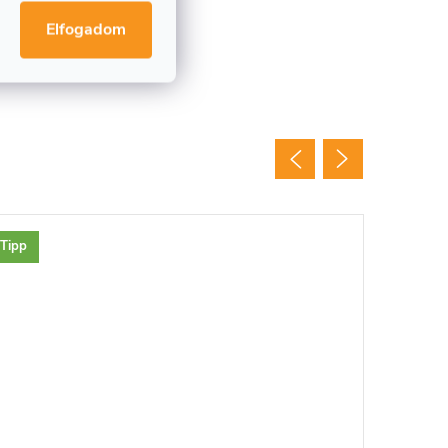
Elfogadom
Tipp
Új