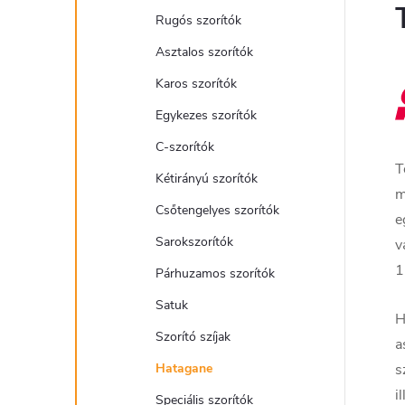
Rugós szorítók
Asztalos szorítók
Karos szorítók
Egykezes szorítók
C-szorítók
T
Kétirányú szorítók
m
Csőtengelyes szorítók
e
Sarokszorítók
v
1
Párhuzamos szorítók
Satuk
H
Szorító szíjak
a
Hatagane
s
i
Speciális szorítók