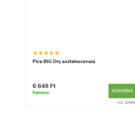
i
Pica BIG Dry asztalosceruza
6 649 Ft
SÁRBA
KOSÁRBA
Raktáron
Kód:
382400
Kód:
12009