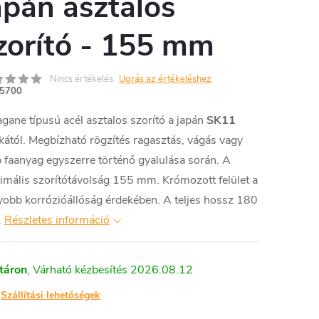
apán asztalos
zorító - 155 mm
Nincs értékelés
Ugrás az értékeléshez
5700
gane típusú acél asztalos szorító a japán
SK11
ától. Megbízható rögzítés ragasztás, vágás vagy
 faanyag egyszerre történő gyalulása során. A
mális szorítótávolság 155 mm. Krómozott felület a
obb korrózióállóság érdekében. A teljes hossz 180
.
Részletes információ
táron
2026.08.12
Szállítási lehetőségek