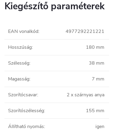
Kiegészítő paraméterek
EAN vonalkód
:
4977292221221
Hosszúság
:
180 mm
Szélesség
:
38 mm
Magasság
:
7 mm
Szorítócsavar
:
2 x szárnyas anya
Szorítószélesség
:
155 mm
Állítható nyomás
:
igen