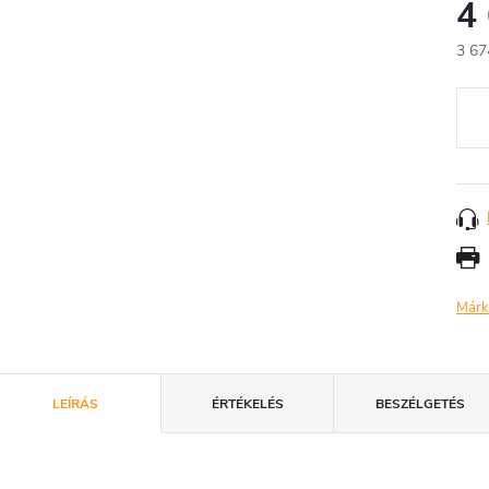
4
3 67
Egys
Márk
LEÍRÁS
ÉRTÉKELÉS
BESZÉLGETÉS