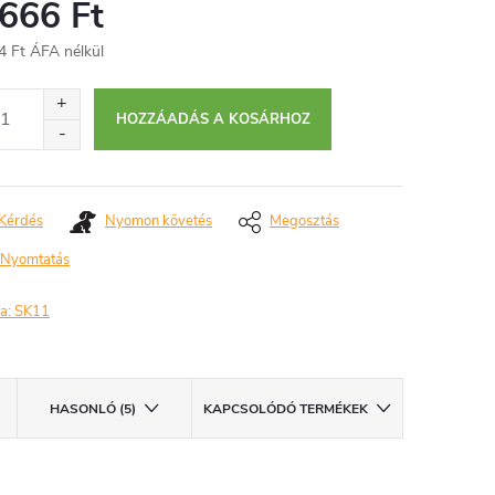
 666 Ft
4 Ft ÁFA nélkül
égár:
HOZZÁADÁS A KOSÁRHOZ
Kérdés
Nyomon követés
Megosztás
Nyomtatás
a:
SK11
HASONLÓ (5)
KAPCSOLÓDÓ TERMÉKEK