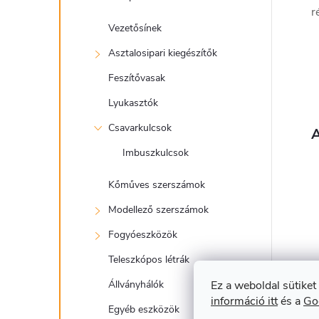
r
Vezetősínek
Asztalosipari kiegészítők
Feszítővasak
Lyukasztók
Csavarkulcsok
A
Imbuszkulcsok
Kőműves szerszámok
Modellező szerszámok
Fogyóeszközök
Teleszkópos létrák
Ez a weboldal sütiket
Állványhálók
információ itt
és a
Go
Egyéb eszközök