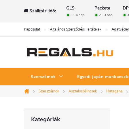
Ugrás
GLS
Packeta
DP
🚚 Szállítási idő:
a
3 - 4 nap
2 - 3 nap
3
fő
tartalomhoz
Kapcsolat
Általános Szerződési Feltételek
Adatvédel
Szerszámok
Egyedi japán munkaeszk
Szerszámok
Asztalosbilincsek
Hatagane
Kezdőlap
O
Kategóriák
Kategóriák
átugrása