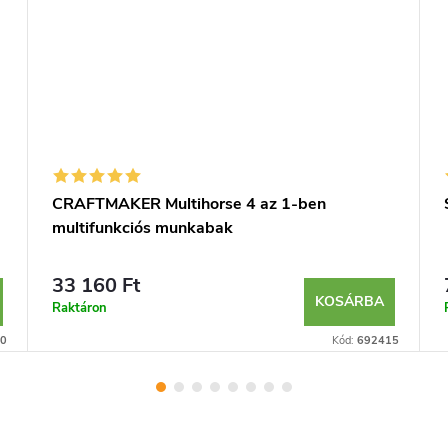
CRAFTMAKER Multihorse 4 az 1-ben
multifunkciós munkabak
33 160 Ft
KOSÁRBA
Raktáron
0
Kód:
692415