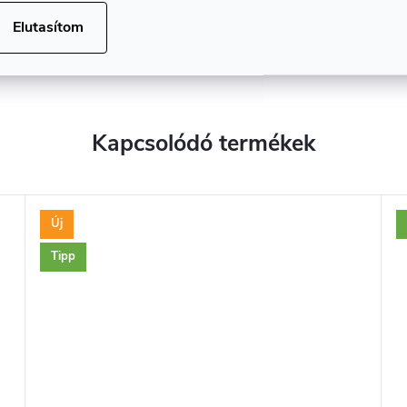
✅ Krómozott felület a nagyobb tartósságért
Elutasítom
✅ Japánban készült
Kapcsolódó termékek
Új
Tipp