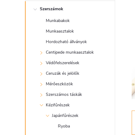
l
Szerszámok
d
Munkabakok
a
Munkaasztalok
l
Hordozható állványok
Centipede munkaasztalok
s
Védőfelszerelések
ó
Ceruzák és jelölők
Mérőeszközök
p
Szerszámos táskák
a
Kézifűrészek
Japánfűrészek
n
Ryoba