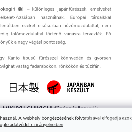
okogiri 鋸
– különleges japánfűrészek, amelyeket
élkelet-Ázsiában használnak. Európai társaikkal
llentétben ezeket elsősorban húzómozdulattal, nem
edig tolómozdulattal történő vágásra tervezték. Fő
lőnyük a nagy vágási pontosság.
gy Kanto típusú fűrésszel könnyedén és gyorsan
tvághat vastag fadarabokon, rönkökön és tűzifán.
 MIKIJYU CHIKICHI fűrész jellemzői:
 használ. A webhely böngészésének folytatásával elfogadja azok
✅ Húzófűrész
ogle adatvédelmi irányelveiben
.