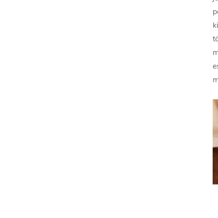
p
k
t
m
m