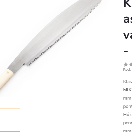
K
a
v
-
Kód:
Klas
MIK
mm-e
pon
Húzó
peng
mm.