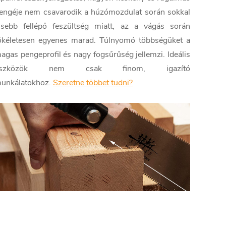
engéje nem csavarodik a húzómozdulat során sokkal
isebb fellépő feszültség miatt, az a vágás során
ökéletesen egyenes marad. Túlnyomó többségüket a
agas pengeprofil és nagy fogsűrűség jellemzi. Ideális
eszközök nem csak finom, igazító
unkálatokhoz.
Szeretne többet tudni?