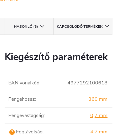
HASONLÓ (8)
KAPCSOLÓDÓ TERMÉKEK
Kiegészítő paraméterek
EAN vonalkód
:
4977292100618
Pengehossz
:
360 mm
Pengevastagság
:
0,7 mm
Fogtávolság
:
4,7 mm
?