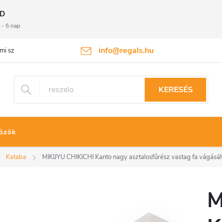
D
 - 5 nap
info@regals.hu
mi szabályzat
Termékvisszaküldés
KERESÉS
özök
Kataba
MIKIJYU CHIKICHI Kanto nagy asztalosfűrész vastag fa vágásá
M