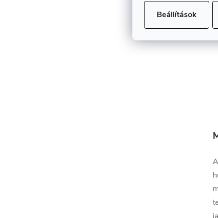
Beállítások
M
A
h
m
t
j