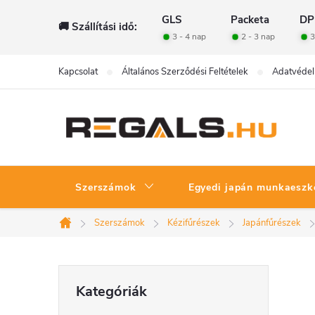
Ugrás
GLS
Packeta
DP
🚚 Szállítási idő:
a
3 - 4 nap
2 - 3 nap
3
fő
tartalomhoz
Kapcsolat
Általános Szerződési Feltételek
Adatvédel
Szerszámok
Egyedi japán munkaeszk
Szerszámok
Kézifűrészek
Japánfűrészek
Kezdőlap
O
Kategóriák
Kategóriák
átugrása