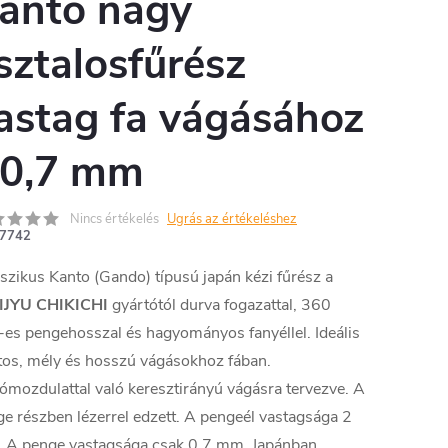
anto nagy
sztalosfűrész
astag fa vágásához
 0,7 mm
Nincs értékelés
Ugrás az értékeléshez
7742
szikus Kanto (Gando) típusú japán kézi fűrész a
IJYU CHIKICHI
gyártótól durva fogazattal, 360
s pengehosszal és hagyományos fanyéllel. Ideális
tos, mély és hosszú vágásokhoz fában.
mozdulattal való keresztirányú vágásra tervezve. A
e részben lézerrel edzett. A pengeél vastagsága 2
 A penge vastagsága csak 0,7 mm. Japánban