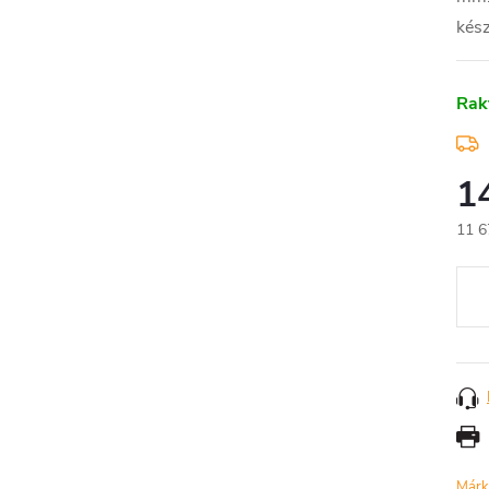
kész
Rak
1
11 6
Egys
Márk