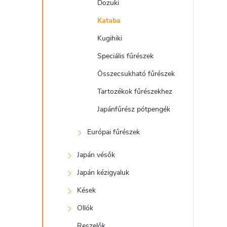
e
Dozuki
l
Kataba
Kugihiki
Speciális fűrészek
Összecsukható fűrészek
Tartozékok fűrészekhez
Japánfűrész pótpengék
Európai fűrészek
Japán vésők
Japán kézigyaluk
Kések
Ollók
Reszelők