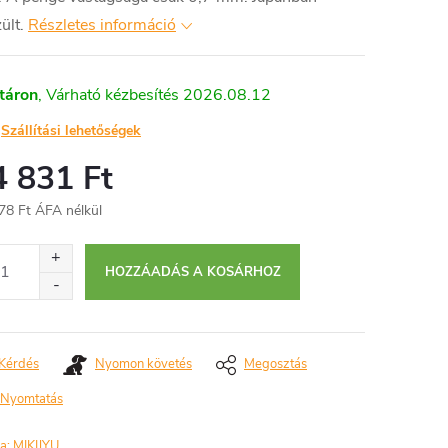
ült.
Részletes információ
táron
2026.08.12
Szállítási lehetőségek
4 831 Ft
78 Ft ÁFA nélkül
égár:
HOZZÁADÁS A KOSÁRHOZ
Kérdés
Nyomon követés
Megosztás
Nyomtatás
a:
MIKIJYU