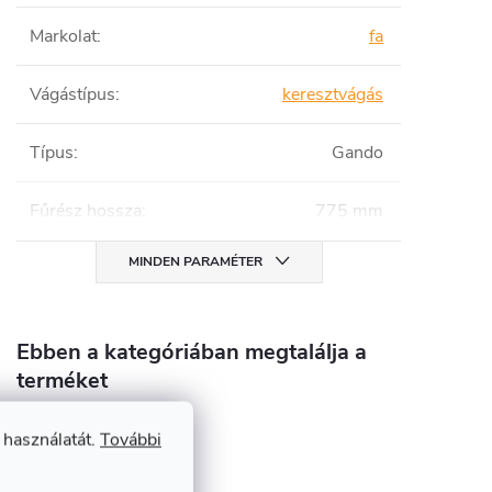
Markolat
:
fa
Vágástípus
:
keresztvágás
Típus
:
Gando
Fűrész hossza
:
775 mm
MINDEN PARAMÉTER
Ebben a kategóriában megtalálja a
terméket
Kataba
 használatát.
További