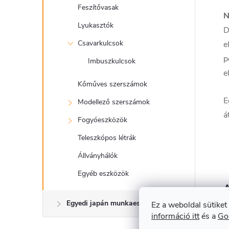
Feszítővasak
N
Lyukasztók
D
Csavarkulcsok
e
p
Imbuszkulcsok
e
Kőműves szerszámok
E
Modellező szerszámok
á
Fogyóeszközök
Teleszkópos létrák
Állványhálók
Egyéb eszközök
A
Egyedi japán munkaeszközök
Ez a weboldal sütiket
információ itt
és a
Go