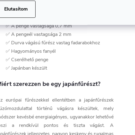
✅ Gando típus - nagy asztalosfűrész
Elutasítom
✅ Enyhén ívelt penge
✅ Impulzusedzett penge
✅ A penge vastagsága 0,7 mm
✅ A pengeél vastagsága 2 mm
✅ Durva vágású fűrész vastag fadarabokhoz
✅ Hagyományos fanyél
✅ Cserélhető penge
✅ Japánban készült
iért szerezzen be egy japánfűrészt?
z európai fűrészekkel ellentétben a japánfűrészek
úzómozdulattal történű vágásra készültek, mely
ódszer kevésbé energiaigényes, ugyanakkor lehetővé
eszi a rendkívül pontos és tiszta vágást. A
apánfűrészek jellegzetes, nagyon keskeny és rugalmas