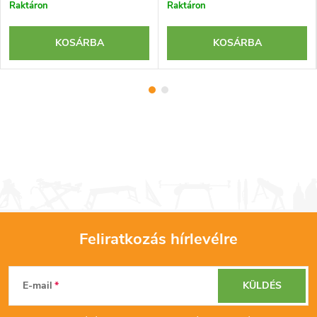
Raktáron
Raktáron
KOSÁRBA
KOSÁRBA
Feliratkozás hírlevélre
L
E-mail
KÜLDÉS
á