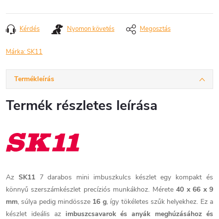
Kérdés
Nyomon követés
Megosztás
Márka:
SK11
Termékleírás
Termék részletes leírása
Az
SK11
7 darabos mini imbuszkulcs készlet egy kompakt és
könnyű szerszámkészlet precíziós munkákhoz. Mérete
40 x 66 x 9
mm
, súlya pedig mindössze
16 g
, így tökéletes szűk helyekhez. Ez a
készlet ideális az
imbuszcsavarok és anyák meghúzásához és