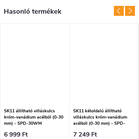
SK11 állítható villáskulcs
SK11 kétoldalú állítható
króm-vanádium acélból (0-30
villáskulcs króm-vanádium
mm) - SPD-30WM
acélból (0-30 mm) - SPD-
30GM
6 999 Ft
7 249 Ft