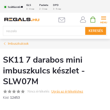
Ugrás
GLS
Packeta
DPD
Szállítási idő 🚚
a
3 - 4 nap
2 - 3 nap
3 - 5 nap
fő
KOSÁR
tartalomhoz
KERESÉS
Imbuszkulcsok
SK11 7 darabos mini
imbuszkulcs készlet -
SLW07M
Nincs értékelés
Ugrás az értékeléshez
Kód:
12453