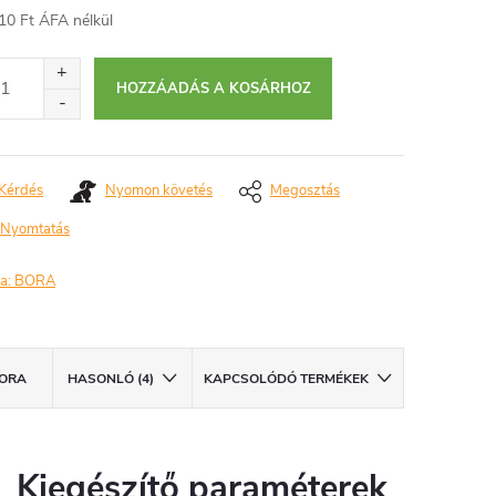
10 Ft ÁFA nélkül
égár:
HOZZÁADÁS A KOSÁRHOZ
Kérdés
Nyomon követés
Megosztás
Nyomtatás
a:
BORA
ORA
HASONLÓ (4)
KAPCSOLÓDÓ TERMÉKEK
Kiegészítő paraméterek