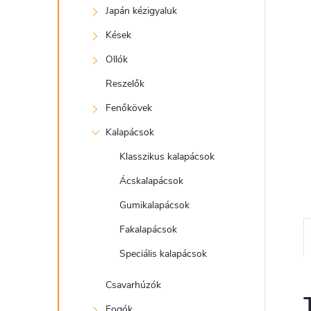
e
Japán kézigyaluk
l
Kések
Ollók
Reszelők
Fenőkövek
Kalapácsok
Klasszikus kalapácsok
Ácskalapácsok
Gumikalapácsok
Fakalapácsok
Speciális kalapácsok
Csavarhúzók
Fogók