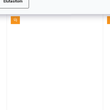
Elutasítom
Új