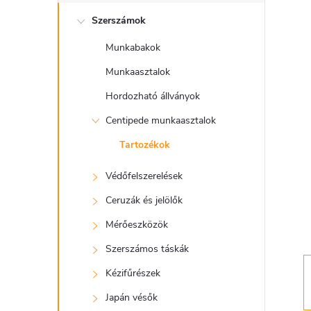
l
Szerszámok
d
Munkabakok
a
Munkaasztalok
l
Hordozható állványok
Centipede munkaasztalok
s
Tartozékok
ó
Védőfelszerelések
p
Ceruzák és jelölők
Mérőeszközök
a
Szerszámos táskák
n
Kézifűrészek
Japán vésők