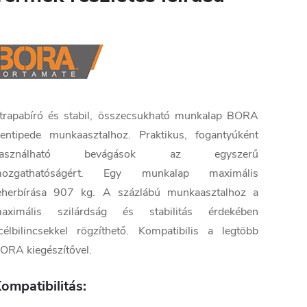
trapabíró és stabil, összecsukható munkalap BORA
entipede munkaasztalhoz. Praktikus, fogantyúként
használható bevágások az egyszerű
ozgathatóságért. Egy munkalap maximális
eherbírása 907 kg. A százlábú munkaasztalhoz a
aximális szilárdság és stabilitás érdekében
célbilincsekkel rögzíthető. Kompatibilis a legtöbb
ORA kiegészítővel.
ompatibilitás: