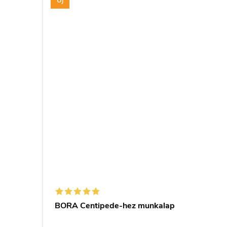
Új
b
BORA Centipede-hez munkalap