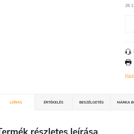
26 1
Egys
Márk
LEÍRÁS
ÉRTÉKELÉS
BESZÉLGETÉS
MÁRKA
B
Termék részletes leírása