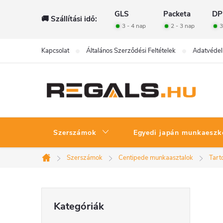
Ugrás
GLS
Packeta
DP
🚚 Szállítási idő:
a
3 - 4 nap
2 - 3 nap
3
fő
tartalomhoz
Kapcsolat
Általános Szerződési Feltételek
Adatvédel
Szerszámok
Egyedi japán munkaeszk
Szerszámok
Centipede munkaasztalok
Tart
Kezdőlap
O
Kategóriák
Kategóriák
átugrása