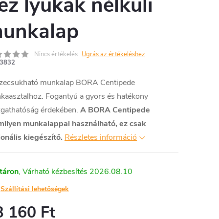
ez lyukak nélküli
unkalap
Nincs értékelés
Ugrás az értékeléshez
3832
zecsukható munkalap BORA Centipede
kaasztalhoz. Fogantyú a gyors és hatékony
gathatóság érdekében.
A BORA Centipede
milyen munkalappal használható, ez csak
onális kiegészítő.
Részletes információ
táron
2026.08.10
Szállítási lehetőségek
3 160 Ft