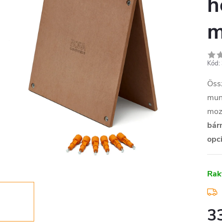
h
m
Kód:
Öss
mun
moz
bár
opci
Rak
3