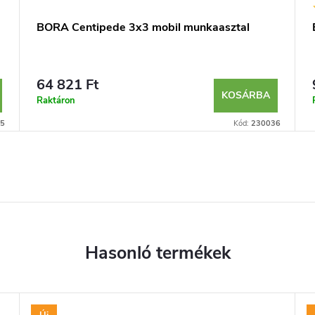
BORA Centipede 3x3 mobil munkaasztal
64 821 Ft
KOSÁRBA
Raktáron
5
Kód:
230036