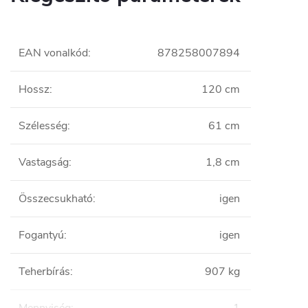
EAN vonalkód
:
878258007894
Hossz
:
120 cm
Szélesség
:
61 cm
Vastagság
:
1,8 cm
Összecsukható
:
igen
Fogantyú
:
igen
Teherbírás
:
907 kg