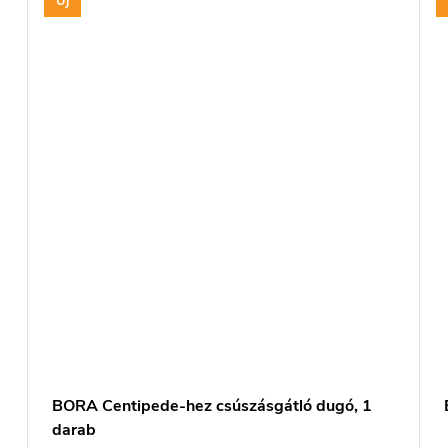
Új
BORA Centipede-hez csúszásgátló dugó, 1
darab