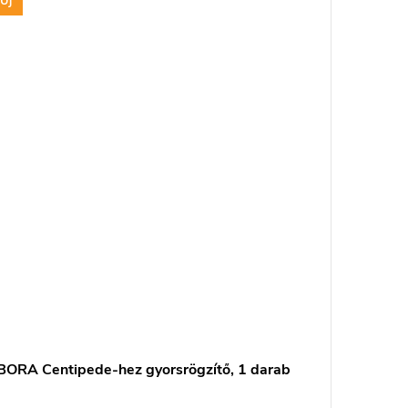
Új
Új
BORA Centipede-hez gyorsrögzítő, 1 darab
BORA Ce