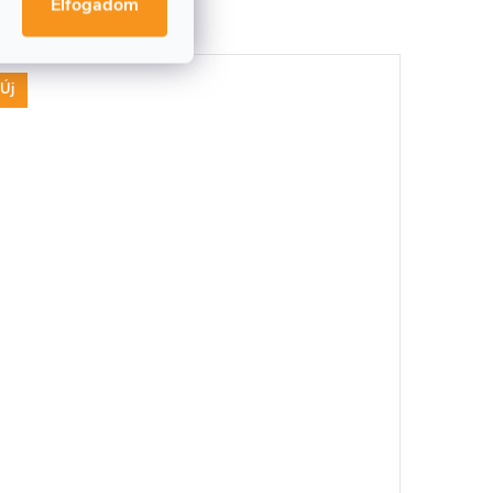
Elfogadom
Új