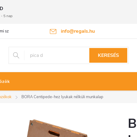
D
 - 5 nap
info@regals.hu
mi szabályzat
Termékvisszaküldés
KERESÉS
özök
ozékok
BORA Centipede-hez lyukak nélküli munkalap
B