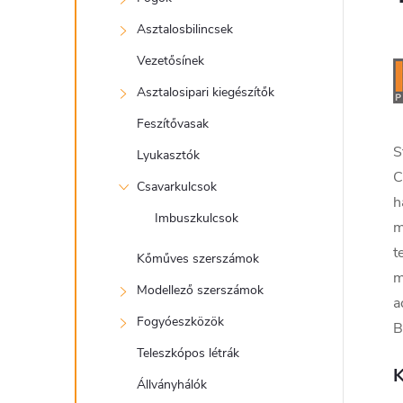
Asztalosbilincsek
Vezetősínek
Asztalosipari kiegészítők
Feszítővasak
S
Lyukasztók
C
Csavarkulcsok
Imbuszkulcsok
m
t
Kőműves szerszámok
m
Modellező szerszámok
a
Fogyóeszközök
B
Teleszkópos létrák
K
Állványhálók