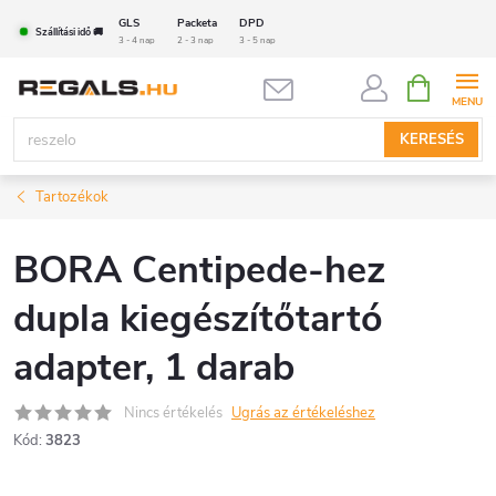
Ugrás
GLS
Packeta
DPD
Szállítási idő 🚚
a
3 - 4 nap
2 - 3 nap
3 - 5 nap
fő
KOSÁR
tartalomhoz
KERESÉS
Tartozékok
BORA Centipede-hez
dupla kiegészítőtartó
adapter, 1 darab
Nincs értékelés
Ugrás az értékeléshez
Kód:
3823