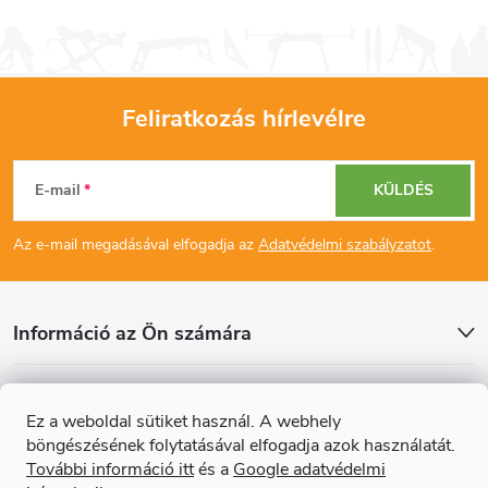
Feliratkozás hírlevélre
L
E-mail
KÜLDÉS
á
Az e-mail megadásával elfogadja az
Adatvédelmi szabályzatot
.
b
l
Információ az Ön számára
é
Cikkek
Ez a weboldal sütiket használ. A webhely
c
böngészésének folytatásával elfogadja azok használatát.
Online fizetési lehetőséget biztosítunk
További információ itt
és a
Google adatvédelmi