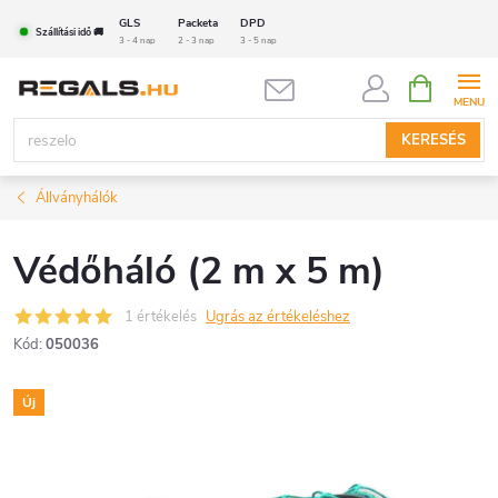
Ugrás
GLS
Packeta
DPD
Szállítási idő 🚚
a
3 - 4 nap
2 - 3 nap
3 - 5 nap
fő
KOSÁR
tartalomhoz
KERESÉS
Állványhálók
Védőháló (2 m x 5 m)
1 értékelés
Ugrás az értékeléshez
Kód:
050036
Új