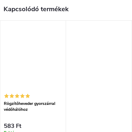
Kapcsolódó termékek
Rögzítőheveder gyorszárral
védőhálóhoz
583 Ft