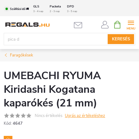
Ugrás
GLS
Packeta
DPD
Szállítási idő 🚚
a
3 - 4 nap
2 - 3 nap
3 - 5 nap
fő
KOSÁR
tartalomhoz
KERESÉS
Faragókések
UMEBACHI RYUMA
Kiridashi Kogatana
kaparókés (21 mm)
Nincs értékelés
Ugrás az értékeléshez
Kód:
4647