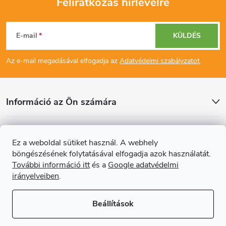
Feliratkozás hírlevélre
L
E-mail
KÜLDÉS
á
Az e-mail megadásával elfogadja az
Adatvédelmi szabályzatot
.
b
l
Információ az Ön számára
é
Cikkek
Ez a weboldal sütiket használ. A webhely
c
böngészésének folytatásával elfogadja azok használatát.
Online fizetési lehetőséget biztosítunk
További információ itt
és a
Google adatvédelmi
irányelveiben
.
Beállítások
Copyright 2026
Regals.hu
. Minden jog fenntartva.
Süti beállítások