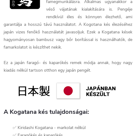
famegmunkálásra. Alkalmas ugyanakkor a
véső vájatának kialakítására is. Pengéje
rendkívül éles és könnyen élezhető, ami
garantálja a hosszú távú használatot. A Kogotana kés élezéséhez
japán vizes fenőkő használatát javasoljuk. Ezek a Kogatana kések
hagyományosan bambusz vagy bőr borítással is használhatók, de
famarkolatot is készíthet nekik.
Ez a japán faragó- és kaparókés remek módja annak, hogy nagy
kiadás nélkül tartson otthon egy japán pengét.
A Kogatana kés tulajdonságai:
✅ Kiridashi Kogatana - markolat nélkül
✅ Faragókés és kaparókés