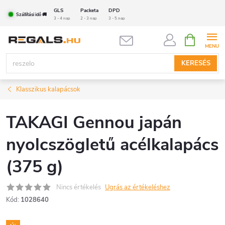
Ugrás
GLS
Packeta
DPD
Szállítási idő 🚚
a
3 - 4 nap
2 - 3 nap
3 - 5 nap
fő
KOSÁR
tartalomhoz
KERESÉS
Klasszikus kalapácsok
TAKAGI Gennou japán
nyolcszögletű acélkalapács
(375 g)
Nincs értékelés
Ugrás az értékeléshez
Kód:
1028640