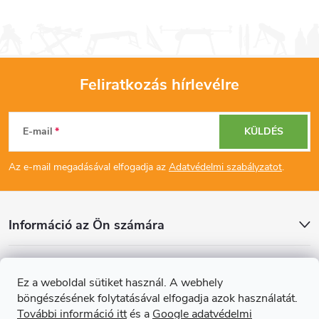
Feliratkozás hírlevélre
L
E-mail
KÜLDÉS
á
Az e-mail megadásával elfogadja az
Adatvédelmi szabályzatot
.
b
l
Információ az Ön számára
é
Cikkek
Ez a weboldal sütiket használ. A webhely
c
böngészésének folytatásával elfogadja azok használatát.
Online fizetési lehetőséget biztosítunk
További információ itt
és a
Google adatvédelmi