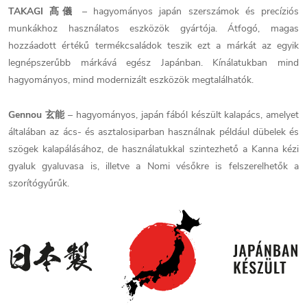
TAKAGI 髙儀
– hagyományos japán szerszámok és precíziós
munkákhoz használatos eszközök gyártója. Átfogó, magas
hozzáadott értékű termékcsaládok teszik ezt a márkát az egyik
legnépszerűbb márkává egész Japánban. Kínálatukban mind
hagyományos, mind modernizált eszközök megtalálhatók.
Gennou 玄能
– hagyományos, japán fából készült kalapács, amelyet
általában az ács- és asztalosiparban használnak például dübelek és
szögek kalapálásához, de használatukkal szintezhető a Kanna kézi
gyaluk gyaluvasa is, illetve a Nomi vésőkre is felszerelhetők a
szorítógyűrűk.