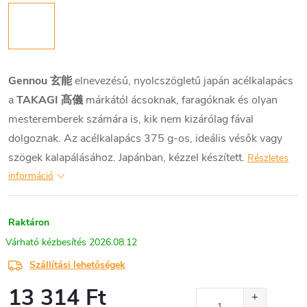
Gennou 玄能
elnevezésű, nyolcszögletű japán acélkalapács
a
TAKAGI 髙儀
márkától ácsoknak, faragóknak és olyan
mesteremberek számára is, kik nem kizárólag fával
dolgoznak. Az acélkalapács 375 g-os, ideális vésők vagy
szögek kalapálásához. Japánban, kézzel készített.
Részletes
információ
Raktáron
2026.08.12
Szállítási lehetőségek
13 314 Ft