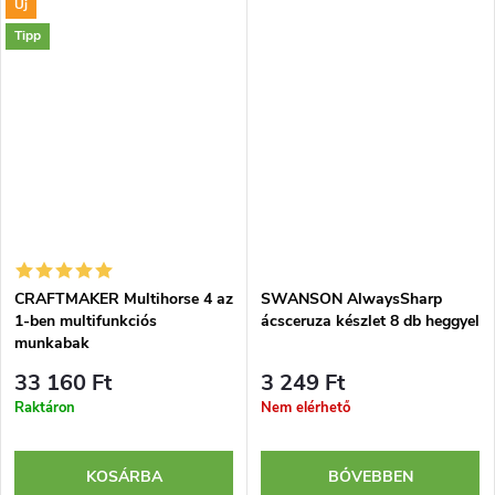
Új
Tipp
CRAFTMAKER Multihorse 4 az
SWANSON AlwaysSharp
1-ben multifunkciós
ácsceruza készlet 8 db heggyel
munkabak
33 160 Ft
3 249 Ft
Raktáron
Nem elérhető
KOSÁRBA
BŐVEBBEN