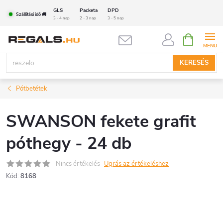
Ugrás
GLS
Packeta
DPD
Szállítási idő 🚚
a
3 - 4 nap
2 - 3 nap
3 - 5 nap
fő
KOSÁR
tartalomhoz
KERESÉS
Pótbetétek
SWANSON fekete grafit
póthegy - 24 db
Nincs értékelés
Ugrás az értékeléshez
Kód:
8168