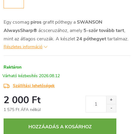
Egy csomag
piros
grafit póthegy a
SWANSON
AlwaysSharp®
ácsceruzához, amely
5-ször tovább tart
,
mint az átlagos ceruzák. A készlet
24 póthegyet
tartalmaz.
Részletes információ
Raktáron
2026.08.12
Szállítási lehetőségek
2 000 Ft
1 575 Ft ÁFA nélkül
Egységár:
HOZZÁADÁS A KOSÁRHOZ