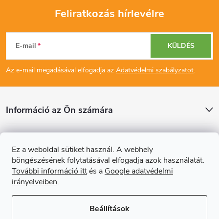
Feliratkozás hírlevélre
L
E-mail
KÜLDÉS
á
Az e-mail megadásával elfogadja az
Adatvédelmi szabályzatot
.
b
l
Információ az Ön számára
é
Cikkek
Ez a weboldal sütiket használ. A webhely
c
böngészésének folytatásával elfogadja azok használatát.
Online fizetési lehetőséget biztosítunk
További információ itt
és a
Google adatvédelmi
irányelveiben
.
Beállítások