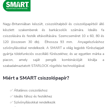
Nagy-Britanniában készült, csiszolótalpból és csiszolópapírból álló
készlett szakemberek és barkácsolók számára. Ideális fa
csiszolására és festék eltávolítására. Szemcseméret 10 x 60, 80 és
120 (összesen 30 db). Élhossza 93 mm. Anyagelszíváshoz
szívónyílásokkal rendelkezik. A SMART a világ legjobb fűrészlapjait
gyártja többfunkciós oszcilláló fűrészekhez, és az egyetlen márka a
piacon, amely saját pengék kombinációját kínálja a
szabadalmaztatott STARLOCK rögzítési technológiával.
Miért a SMART csiszolópapír?
✅ Általános csiszoláshoz
✅ Ideális fához és festékhez
✅ Szívónyílásokkal rendelkezik