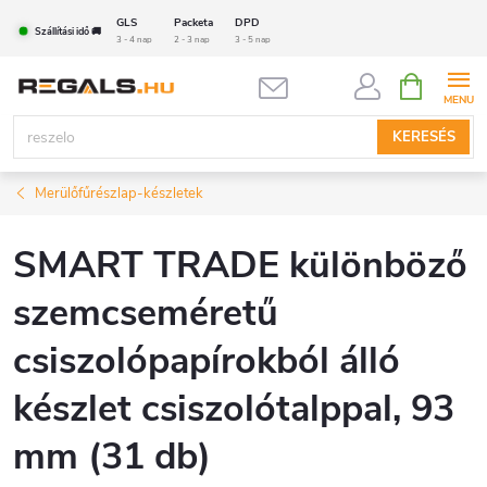
Ugrás
GLS
Packeta
DPD
Szállítási idő 🚚
a
3 - 4 nap
2 - 3 nap
3 - 5 nap
fő
KOSÁR
tartalomhoz
KERESÉS
Merülőfűrészlap-készletek
SMART TRADE különböző
szemcseméretű
csiszolópapírokból álló
készlet csiszolótalppal, 93
mm (31 db)