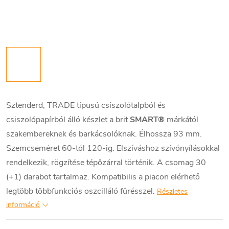
Sztenderd, TRADE típusú csiszolótalpból és
csiszolópapírból álló készlet a brit
SMART®
márkától
szakembereknek és barkácsolóknak. Élhossza 93 mm.
Szemcseméret 60-tól 120-ig. Elszíváshoz szívónyílásokkal
rendelkezik, rögzítése tépőzárral történik. A csomag 30
(+1) darabot tartalmaz. Kompatibilis a piacon elérhető
legtöbb többfunkciós oszcilláló fűrésszel.
Részletes
információ