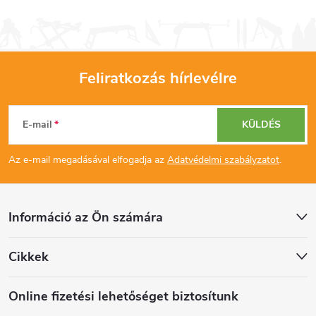
Feliratkozás hírlevélre
L
E-mail
KÜLDÉS
á
Az e-mail megadásával elfogadja az
Adatvédelmi szabályzatot
.
b
l
Információ az Ön számára
é
Cikkek
c
Online fizetési lehetőséget biztosítunk