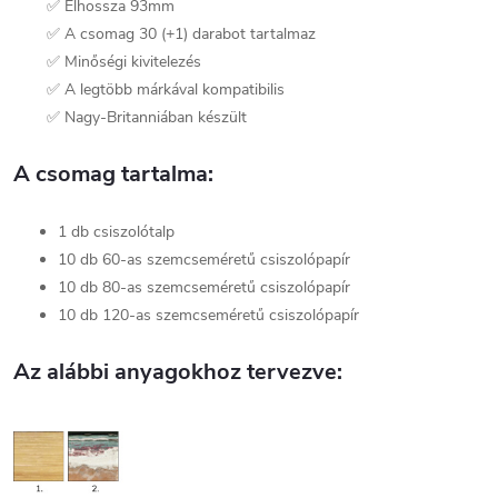
✅ Élhossza 93mm
✅ A csomag 30 (+1) darabot tartalmaz
✅ Minőségi kivitelezés
✅ A legtöbb márkával kompatibilis
✅ Nagy-Britanniában készült
A csomag tartalma:
1 db csiszolótalp
10 db 60-as szemcseméretű csiszolópapír
10 db 80-as szemcseméretű csiszolópapír
10 db 120-as szemcseméretű csiszolópapír
Az alábbi anyagokhoz tervezve: