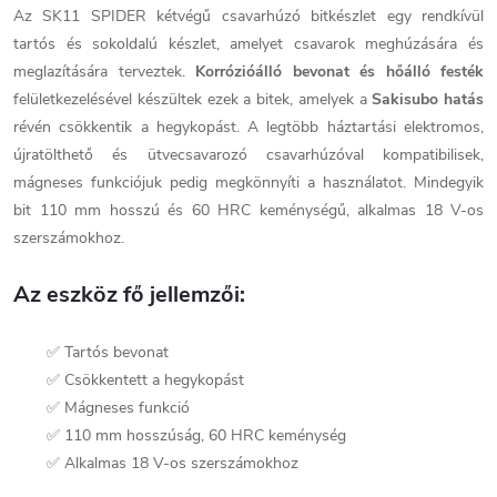
Az SK11 SPIDER kétvégű csavarhúzó bitkészlet egy rendkívül
tartós és sokoldalú készlet, amelyet csavarok meghúzására és
meglazítására terveztek.
Korrózióálló bevonat és hőálló festék
felületkezelésével készültek ezek a bitek, amelyek a
Sakisubo hatás
révén csökkentik a hegykopást. A legtöbb háztartási elektromos,
újratölthető és ütvecsavarozó csavarhúzóval kompatibilisek,
mágneses funkciójuk pedig megkönnyíti a használatot. Mindegyik
bit 110 mm hosszú és 60 HRC keménységű, alkalmas 18 V-os
szerszámokhoz.
Az eszköz fő jellemzői:
✅ Tartós bevonat
✅ Csökkentett a hegykopást
✅ Mágneses funkció
✅ 110 mm hosszúság, 60 HRC keménység
✅ Alkalmas 18 V-os szerszámokhoz