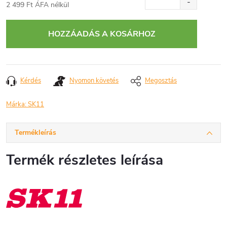
2 499 Ft ÁFA nélkül
Egységár:
HOZZÁADÁS A KOSÁRHOZ
Kérdés
Nyomon követés
Megosztás
Márka:
SK11
Termékleírás
Termék részletes leírása