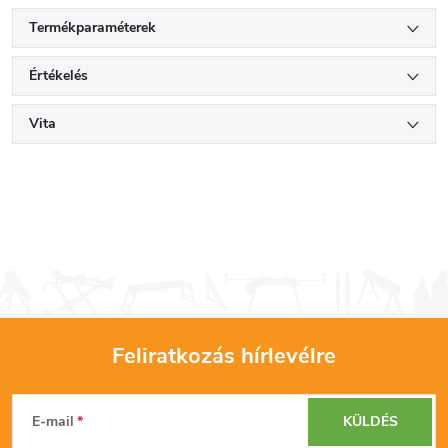
Termékparaméterek
Értékelés
Vita
Feliratkozás hírlevélre
L
E-mail
KÜLDÉS