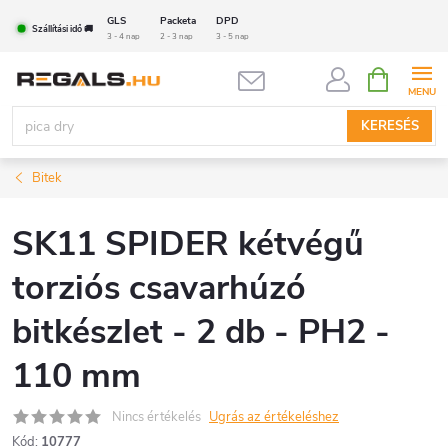
Ugrás
GLS
Packeta
DPD
Szállítási idő 🚚
a
3 - 4 nap
2 - 3 nap
3 - 5 nap
fő
KOSÁR
tartalomhoz
KERESÉS
Bitek
SK11 SPIDER kétvégű
torziós csavarhúzó
bitkészlet - 2 db - PH2 -
110 mm
Nincs értékelés
Ugrás az értékeléshez
Kód:
10777