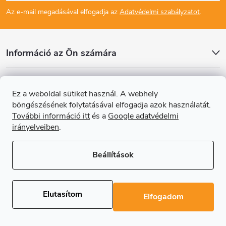
á
Az e-mail megadásával elfogadja az
Adatvédelmi szabályzatot
.
b
l
Információ az Ön számára
é
Cikkek
Ez a weboldal sütiket használ. A webhely
c
böngészésének folytatásával elfogadja azok használatát.
Online fizetési lehetőséget biztosítunk
További információ itt
és a
Google adatvédelmi
irányelveiben
.
Beállítások
Copyright 2026
Regals.hu
. Minden jog fenntartva.
Süti beállítások
szerkesztése
Elutasítom
Elfogadom
Shoptet Premium készítette