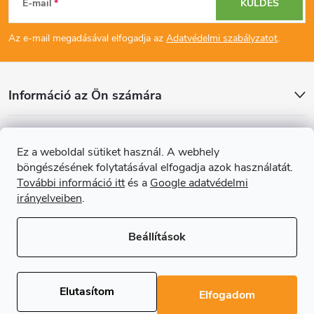
E-mail
KÜLDÉS
á
Az e-mail megadásával elfogadja az
Adatvédelmi szabályzatot
.
b
l
Információ az Ön számára
é
Cikkek
Ez a weboldal sütiket használ. A webhely
c
böngészésének folytatásával elfogadja azok használatát.
Online fizetési lehetőséget biztosítunk
További információ itt
és a
Google adatvédelmi
irányelveiben
.
Beállítások
Copyright 2026
Regals.hu
. Minden jog fenntartva.
Süti beállítások
szerkesztése
Elutasítom
Elfogadom
Shoptet Premium készítette