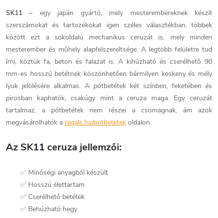
SK11
– egy japán gyártó, mely mesterembereknek készít
szerszámokat és tartozékokat igen széles választékban, többek
között ezt a sokoldalú mechanikus ceruzát is, mely minden
mesterember és műhely alapfelszereltsége. A legtöbb felületre tud
írni, köztük fa, beton és falazat is. A kihúzható és cserélhető 90
mm-es hosszú betétnek köszönhetően bármilyen keskeny és mély
lyuk jelölésére alkalmas. A pótbetétek két színben, feketében és
pirosban kaphatók, csakúgy mint a ceruza maga. Egy ceruzát
tartalmaz, a pótbetétek nem részei a csomagnak, ám azok
megvásárolhatók a
regals.hu/potbetetek
oldalon.
Az SK11 ceruza jellemzői:
✅ Minőségi anyagból készült
✅ Hosszú élettartam
✅ Cserélhető betétek
✅ Behúzható hegy