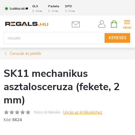
Ugrás
GLS
Packeta
DPD
Szállítási idő 🚚
a
3 - 4 nap
2 - 3 nap
3 - 5 nap
fő
KOSÁR
tartalomhoz
KERESÉS
Ceruzák és jelölők
SK11 mechanikus
asztalosceruza (fekete, 2
mm)
Nincs értékelés
Ugrás az értékeléshez
Kód:
6624