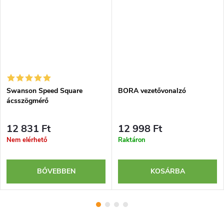
Swanson Speed Square
BORA vezetővonalzó
ácsszögmérő
12 831 Ft
12 998 Ft
Nem elérhető
Raktáron
BŐVEBBEN
KOSÁRBA