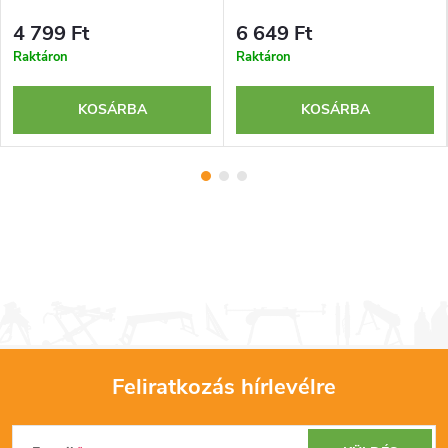
4 799 Ft
6 649 Ft
Raktáron
Raktáron
KOSÁRBA
KOSÁRBA
Feliratkozás hírlevélre
L