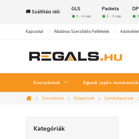
Ugrás
GLS
Packeta
DP
🚚 Szállítási idő:
a
3 - 4 nap
2 - 3 nap
3
fő
tartalomhoz
Kapcsolat
Általános Szerződési Feltételek
Adatvédel
Szerszámok
Egyedi japán munkaeszk
Szerszámok
Kalapácsok
Gumikalapácsok
Kezdőlap
O
Kategóriák
Kategóriák
átugrása