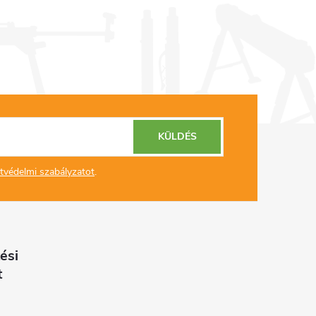
KÜLDÉS
tvédelmi szabályzatot
.
ési
t