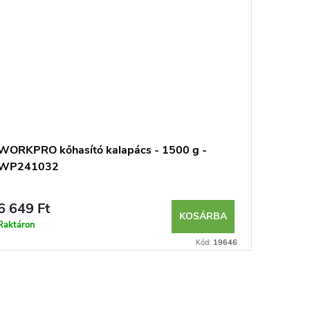
WORKPRO kőhasító kalapács - 1500 g -
SK11 Ge
WP241032
acélkal
6 649 Ft
7 499 
KOSÁRBA
Raktáron
Raktáron
Kód:
19646