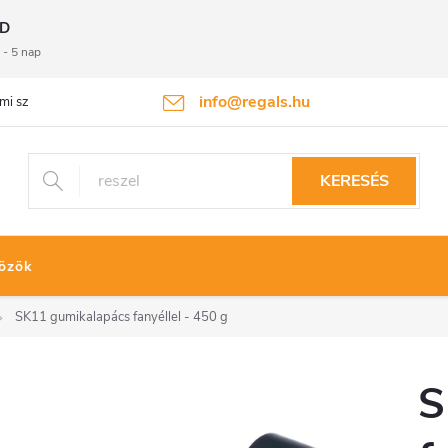
D
 - 5 nap
info@regals.hu
mi szabályzat
Termékvisszaküldés
KERESÉS
özök
SK11 gumikalapács fanyéllel - 450 g
S