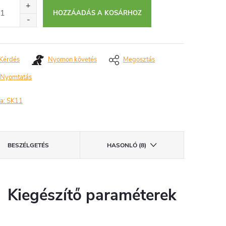
HOZZÁADÁS A KOSÁRHOZ
Kérdés
Nyomon követés
Megosztás
Nyomtatás
a:
SK11
BESZÉLGETÉS
HASONLÓ (8)
Kiegészítő paraméterek