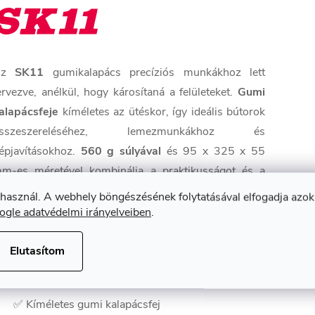
Az
SK11
gumikalapács precíziós munkákhoz lett
ervezve, anélkül, hogy károsítaná a felületeket.
Gumi
alapácsfeje
kíméletes az ütéskor, így ideális bútorok
sszeszereléséhez, lemezmunkákhoz és
épjavításokhoz.
560 g súlyával
és 95 x 325 x 55
m-es méretével kombinálja a praktikusságot és a
önnyű használatot. A
450 grammos fej
különböző
 használ. A webhely böngészésének folytatásával elfogadja azok
eladatok hatékony elvégzésére alkalmas. Nem
ogle adatvédelmi irányelveiben
.
asználható betonon, kövön és szögbeverésre.
Elutasítom
z eszköz fő jellemzői:
✅ Kíméletes gumi kalapácsfej