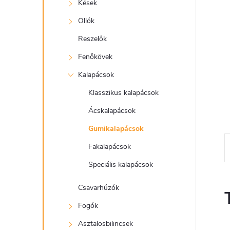
e
Kések
l
Ollók
Reszelők
Fenőkövek
Kalapácsok
Klasszikus kalapácsok
Ácskalapácsok
Gumikalapácsok
Fakalapácsok
Speciális kalapácsok
Csavarhúzók
Fogók
Asztalosbilincsek