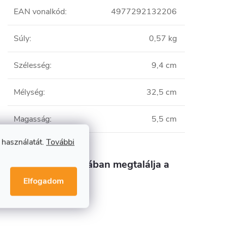
EAN vonalkód
:
4977292132206
Súly
:
0,57 kg
Szélesség
:
9,4 cm
Mélység
:
32,5 cm
Magasság
:
5,5 cm
 használatát.
További
Ebben a kategóriában megtalálja a
terméket
Elfogadom
Gumikalapácsok