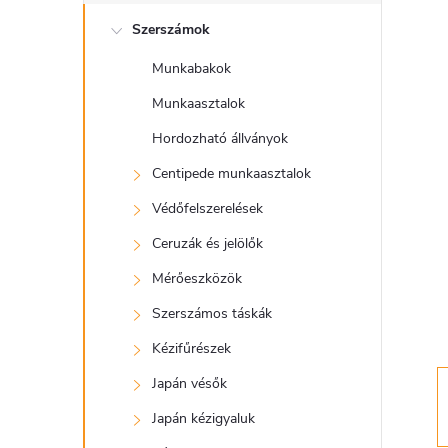
l
Szerszámok
d
Munkabakok
a
Munkaasztalok
l
Hordozható állványok
Centipede munkaasztalok
s
Védőfelszerelések
ó
Ceruzák és jelölők
Mérőeszközök
p
Szerszámos táskák
a
Kézifűrészek
Japán vésők
n
Japán kézigyaluk