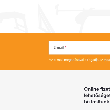
E-mail
Az e-mail megadásával elfogadja az
Ada
Online fizet
lehetősége
biztosítunk