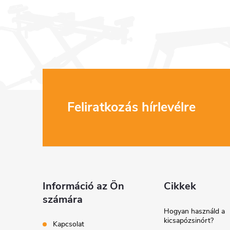
L
Feliratkozás hírlevélre
á
b
l
Információ az Ön
Cikkek
számára
é
Hogyan használd a
kicsapózsinórt?
Kapcsolat