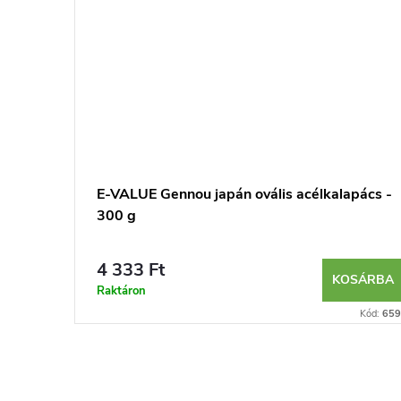
E-VALUE Gennou japán ovális acélkalapács -
300 g
4 333 Ft
SÁRBA
KOSÁRBA
Raktáron
Kód:
6588
Kód:
659