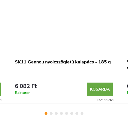
SK11 Gennou nyolcszögletű kalapács - 185 g
6 082 Ft
KOSÁRBA
Raktáron
1
Kód:
11761