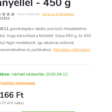
anyéllel - 450 g
Nincs értékelés
Ugrás az értékeléshez
11812
SK11
gumikalapács ideális precíziós feladatokhoz
kül, hogy károsítaná a felületet. Súlya 560 g, és 450
lyú fejjel rendelkezik, így alkalmas bútorok
eszereléséhez és javításához.
Részletes információ
táron
2026.08.12
Szállítási lehetőségek
 166 Ft
0 Ft ÁFA nélkül
égár: