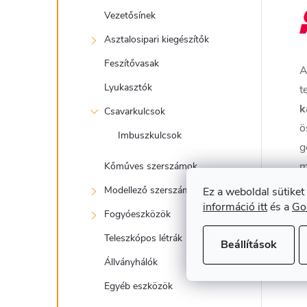
Vezetősínek
Asztalosipari kiegészítők
Feszítővasak
Lyukasztók
t
k
Csavarkulcsok
ö
Imbuszkulcsok
g
m
Kőműves szerszámok
k
Modellező szerszámok
Ez a weboldal sütiket
f
információ itt
és a
Go
Fogyóeszközök
h
Teleszkópos létrák
Beállítások
A
Állványhálók
Egyéb eszközök