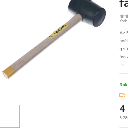
f
Kód:
Az
anél
g sú
össz
Rak
4
3 28
Egys