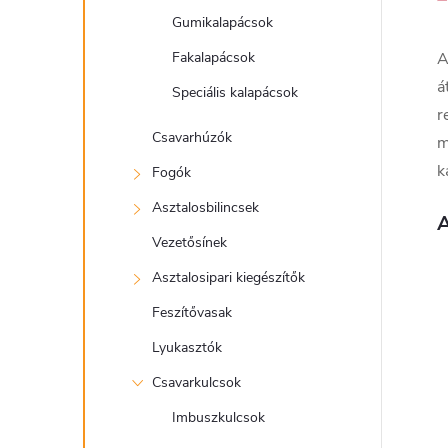
Gumikalapácsok
Fakalapácsok
A
á
Speciális kalapácsok
r
Csavarhúzók
m
k
Fogók
Asztalosbilincsek
A
Vezetősínek
Asztalosipari kiegészítők
Feszítővasak
Lyukasztók
Csavarkulcsok
Imbuszkulcsok