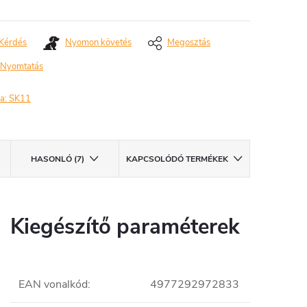
Kérdés
Nyomon követés
Megosztás
Nyomtatás
a:
SK11
HASONLÓ (7)
KAPCSOLÓDÓ TERMÉKEK
Kiegészítő paraméterek
EAN vonalkód
:
4977292972833