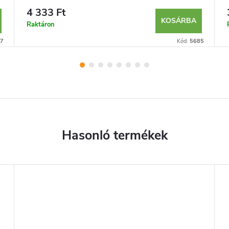
4 333 Ft
KOSÁRBA
Raktáron
7
Kód:
5685