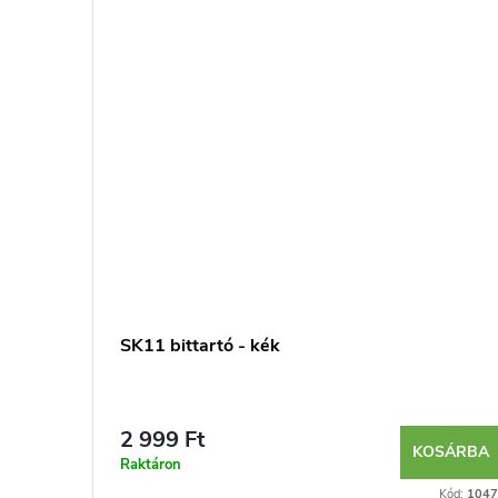
rhúzó -
SK11 bittartó - kék
2 999 Ft
SÁRBA
KOSÁRBA
Raktáron
Kód:
5682
Kód:
1047