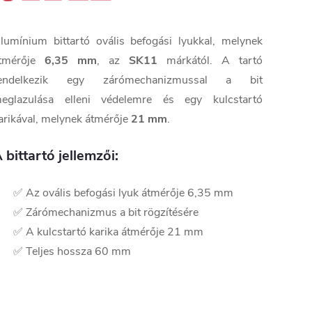
lumínium bittartó ovális befogási lyukkal, melynek
tmérője
6,35 mm
, az
SK11
márkától. A tartó
endelkezik egy zárómechanizmussal a bit
eglazulása elleni védelemre és egy kulcstartó
arikával, melynek átmérője
21 mm
.
 bittartó jellemzői:
✅ Az ovális befogási lyuk átmérője 6,35 mm
✅ Zárómechanizmus a bit rögzítésére
✅ A kulcstartó karika átmérője 21 mm
✅ Teljes hossza 60 mm