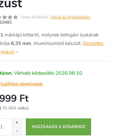
züst
Nincs értékelés
Ugrás az értékeléshez
10483
11
márkájú bittartó, melynek befogási lyukának
érője
6,35 mm
. Alumíniumból készült.
Részletes
ormáció
táron
2026.08.10
Szállítási lehetőségek
 999 Ft
1 Ft ÁFA nélkül
égár:
HOZZÁADÁS A KOSÁRHOZ