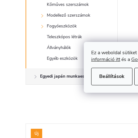
Kőműves szerszámok
Modellező szerszámok
Fogyóeszközök
Teleszkópos létrák
Állványhálók
Ez a weboldal sütiket
Egyéb eszközök
információ itt
és a
Go
Beállítások
Egyedi japán munkaeszközök
Új