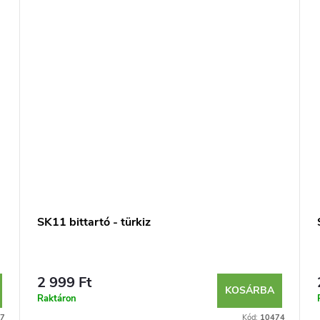
SK11 bittartó - türkiz
2 999 Ft
KOSÁRBA
Raktáron
7
Kód:
10474