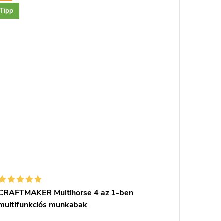
Tipp
CRAFTMAKER Multihorse 4 az 1-ben
GYOKUC
multifunkciós munkabak