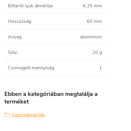
Bittartó lyuk átmérője
:
6,35 mm
Hosszúság
:
60 mm
Anyag
:
alumínium
Súly
:
20 g
Csomagolt mennyiség
:
1
Ebben a kategóriában megtalálja a
terméket
Szerszámtartók