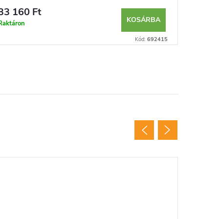
33 160 Ft
8 665 
KOSÁRBA
Raktáron
Raktáron
Kód:
692415