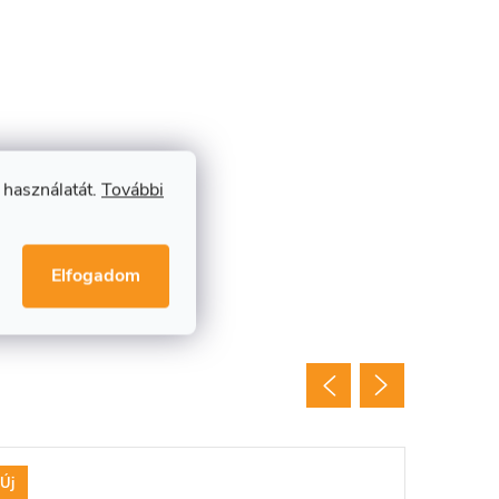
 használatát.
További
Elfogadom
Új