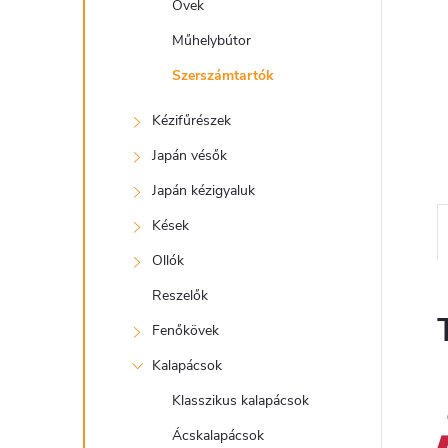
e
Övek
l
Műhelybútor
Szerszámtartók
Kézifűrészek
Japán vésők
Japán kézigyaluk
Kések
Ollók
Reszelők
Fenőkövek
Kalapácsok
Klasszikus kalapácsok
Ácskalapácsok