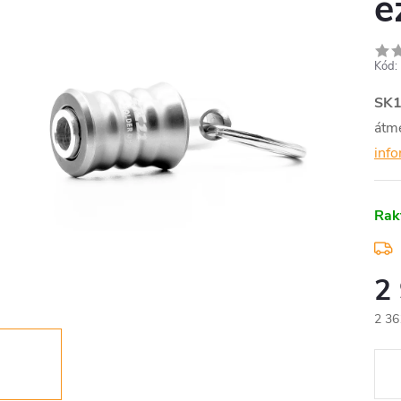
e
Kód:
SK
átm
inf
Rak
2
2 36
Egys