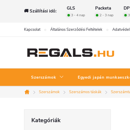
Ugrás
GLS
Packeta
DP
🚚 Szállítási idő:
a
3 - 4 nap
2 - 3 nap
3
fő
tartalomhoz
Kapcsolat
Általános Szerződési Feltételek
Adatvédel
Szerszámok
Egyedi japán munkaeszk
Szerszámok
Szerszámos táskák
Szerszámt
Kezdőlap
O
Kategóriák
Kategóriák
átugrása