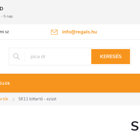
D
 - 5 nap
info@regals.hu
mi szabályzat
Termékvisszaküldés
KERESÉS
özök
artók
SK11 bittartó - ezüst
S