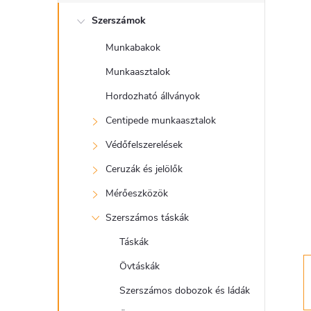
l
Szerszámok
d
Munkabakok
a
Munkaasztalok
l
Hordozható állványok
Centipede munkaasztalok
s
Védőfelszerelések
ó
Ceruzák és jelölők
Mérőeszközök
p
Szerszámos táskák
a
Táskák
Övtáskák
n
Szerszámos dobozok és ládák