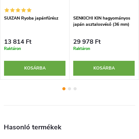
SUIZAN Ryoba japánfűrész
SENKICHI KIN hagyományos
japán asztalosvéső (36 mm)
13 814 Ft
29 978 Ft
Raktáron
Raktáron
KOSÁRBA
KOSÁRBA