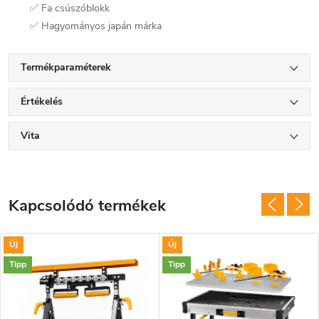
✅ Fa csúszóblokk
✅ Hagyományos japán márka
Termékparaméterek
Értékelés
Vita
Kapcsolódó termékek
Új
Új
Tipp
Tipp