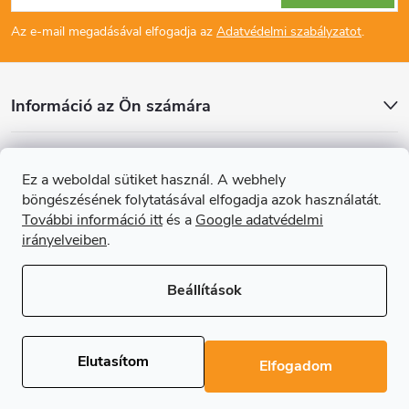
á
Az e-mail megadásával elfogadja az
Adatvédelmi szabályzatot
.
b
l
Információ az Ön számára
é
Cikkek
Ez a weboldal sütiket használ. A webhely
c
böngészésének folytatásával elfogadja azok használatát.
Online fizetési lehetőséget biztosítunk
További információ itt
és a
Google adatvédelmi
irányelveiben
.
Beállítások
Copyright 2026
Regals.hu
. Minden jog fenntartva.
Süti beállítások
szerkesztése
Elutasítom
Elfogadom
Shoptet Premium készítette