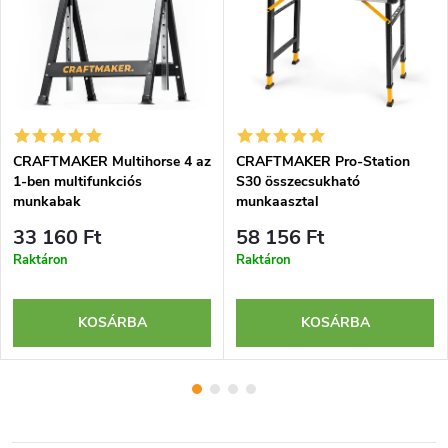
CRAFTMAKER Multihorse 4 az
CRAFTMAKER Pro-Station
1-ben multifunkciós
S30 összecsukható
munkabak
munkaasztal
33 160 Ft
58 156 Ft
Raktáron
Raktáron
KOSÁRBA
KOSÁRBA