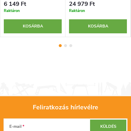
6 149 Ft
24 979 Ft
Raktáron
Raktáron
KOSÁRBA
KOSÁRBA
Feliratkozás hírlevélre
L
E-mail
KÜLDÉS