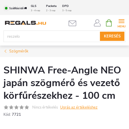
Ugrás
GLS
Packeta
DPD
Szállítási idő 🚚
a
3 - 4 nap
2 - 3 nap
3 - 5 nap
fő
KOSÁR
tartalomhoz
KERESÉS
Szögmérők
SHINWA Free-Angle NEO
japán szögmérő és vezető
körfűrészekhez - 100 cm
Nincs értékelés
Ugrás az értékeléshez
Kód:
7721