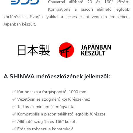
Csavarral állítható 20 és 160° között.
Kompatibilis a piacon elérhető legtöbb
körfűrésszel. Szárán lyukkal a leesés elleni védelem érdekében.
Japánban készült.
A SHINWA mérőeszközének jellemzői:
✅ Kar hossza a forgásponttól 1000 mm
✅ Vezetősín és szögmérő körfűrészekhez
✅ Tartós alumínium és műgyanta
✅ Kompatibilis a piacon található legtöbb fűrésszel
✅ Állítható szög 15 és 165° között
✅ Erős és robosztus konstrukció