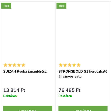
Tipp
Tipp
SUIZAN Ryoba japánfűrész
STRONGBOLD S1 hordozható
állványos satu
13 814 Ft
76 485 Ft
Raktáron
Raktáron