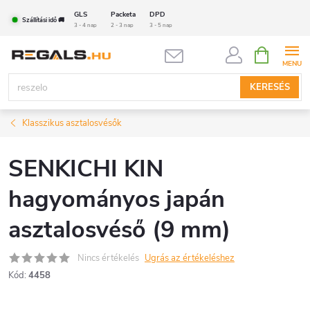
Ugrás
GLS
Packeta
DPD
Szállítási idő 🚚
a
3 - 4 nap
2 - 3 nap
3 - 5 nap
fő
KOSÁR
tartalomhoz
KERESÉS
Klasszikus asztalosvésők
SENKICHI KIN
hagyományos japán
asztalosvéső (9 mm)
Nincs értékelés
Ugrás az értékeléshez
Kód:
4458