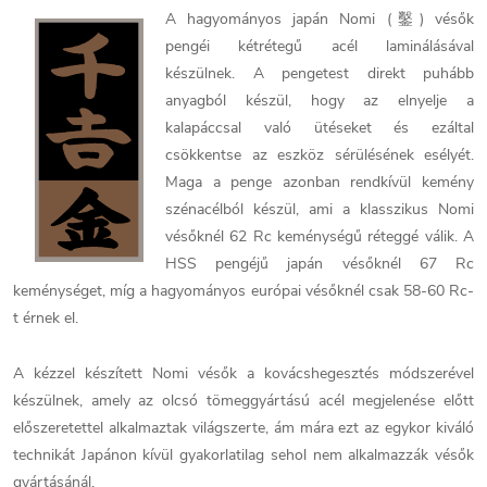
A hagyományos japán Nomi (鑿) vésők
pengéi kétrétegű acél laminálásával
készülnek. A pengetest direkt puhább
anyagból készül, hogy az elnyelje a
kalapáccsal való ütéseket és ezáltal
csökkentse az eszköz sérülésének esélyét.
Maga a penge azonban rendkívül kemény
szénacélból készül, ami a klasszikus Nomi
vésőknél 62 Rc keménységű réteggé válik. A
HSS pengéjű japán vésőknél 67 Rc
keménységet, míg a hagyományos európai vésőknél csak 58-60 Rc-
t érnek el.
A kézzel készített Nomi vésők a kovácshegesztés módszerével
készülnek, amely az olcsó tömeggyártású acél megjelenése előtt
előszeretettel alkalmaztak világszerte, ám mára ezt az egykor kiváló
technikát Japánon kívül gyakorlatilag sehol nem alkalmazzák vésők
gyártásánál.