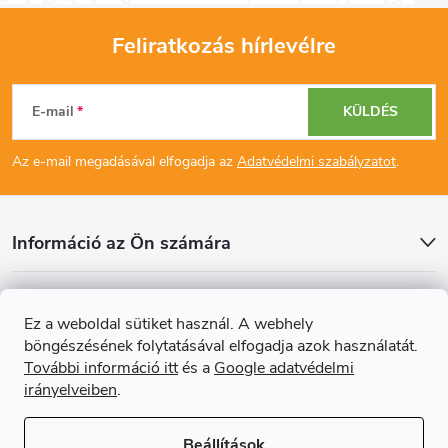
Feliratkozás hírlevélre
L
E-mail
KÜLDÉS
á
Az e-mail megadásával elfogadja az
Adatvédelmi szabályzatot
.
b
l
Információ az Ön számára
é
Cikkek
Ez a weboldal sütiket használ. A webhely
c
böngészésének folytatásával elfogadja azok használatát.
Online fizetési lehetőséget biztosítunk
További információ itt
és a
Google adatvédelmi
irányelveiben
.
Beállítások