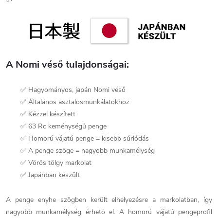
A Nomi véső tulajdonságai:
✅ Hagyományos, japán Nomi véső
✅ Általános asztalosmunkálatokhoz
✅ Kézzel készített
✅ 63 Rc keménységű penge
✅ Homorú vájatú penge = kisebb súrlódás
✅ A penge szöge = nagyobb munkamélység
✅ Vörös tölgy markolat
✅ Japánban készült
A penge enyhe szögben került elhelyezésre a markolatban, így
nagyobb munkamélység érhető el. A homorú vájatú pengeprofil