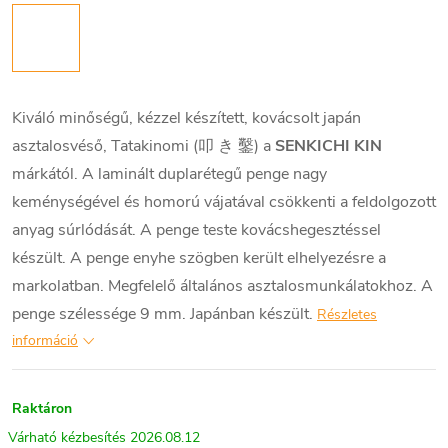
Kiváló minőségű, kézzel készített, kovácsolt japán
asztalosvéső, Tatakinomi (叩 き 鑿) a
SENKICHI KIN
márkától. A laminált duplarétegű penge nagy
keménységével és homorú vájatával csökkenti a feldolgozott
anyag súrlódását. A penge teste kovácshegesztéssel
készült. A penge enyhe szögben került elhelyezésre a
markolatban. Megfelelő általános asztalosmunkálatokhoz. A
penge szélessége 9 mm. Japánban készült.
Részletes
információ
Raktáron
2026.08.12