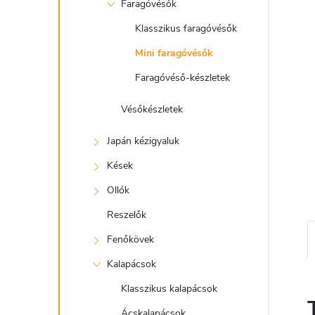
e
Faragóvésők
l
Klasszikus faragóvésők
Mini faragóvésők
Faragóvéső-készletek
Vésőkészletek
Japán kézigyaluk
Kések
Ollók
Reszelők
Fenőkövek
Kalapácsok
Klasszikus kalapácsok
Ácskalapácsok