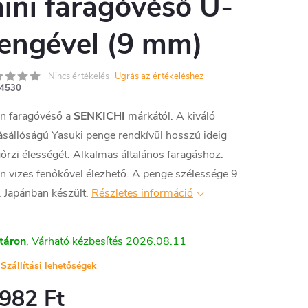
ini faragóvéső U-
engével (9 mm)
Nincs értékelés
Ugrás az értékeléshez
4530
án faragóvéső a
SENKICHI
márkától. A kiváló
sállóságú Yasuki penge rendkívül hosszú ideig
rzi élességét. Alkalmas általános faragáshoz.
n vizes fenőkővel élezhető. A penge szélessége 9
 Japánban készült.
Részletes információ
táron
2026.08.11
Szállítási lehetőségek
 982 Ft