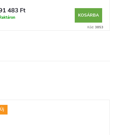
91 483 Ft
KOSÁRBA
Raktáron
Kód:
3853
Új