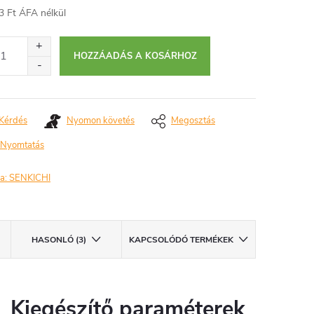
3 Ft ÁFA nélkül
égár:
HOZZÁADÁS A KOSÁRHOZ
Kérdés
Nyomon követés
Megosztás
Nyomtatás
a:
SENKICHI
HASONLÓ (3)
KAPCSOLÓDÓ TERMÉKEK
Kiegészítő paraméterek