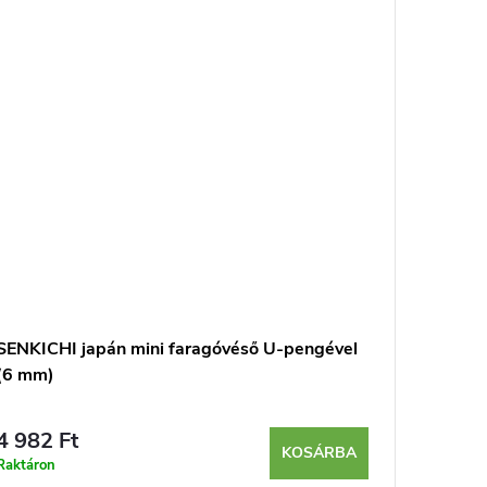
SENKICHI japán mini faragóvéső U-pengével
(6 mm)
4 982 Ft
KOSÁRBA
Raktáron