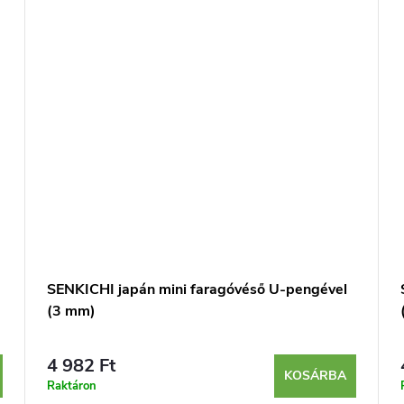
SENKICHI japán mini faragóvéső U-pengével
(3 mm)
4 982 Ft
KOSÁRBA
Raktáron