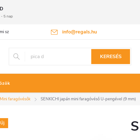
D
 - 5 nap
info@regals.hu
mi szabályzat
Termékvisszaküldés
KERESÉS
özök
Mini faragóvésők
SENKICHI japán mini faragóvéső U-pengével (9 mm)
S
Új