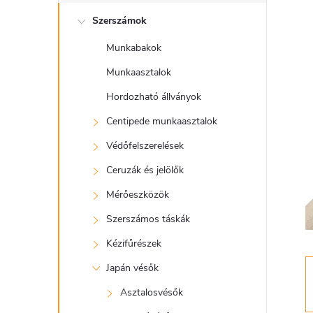
l
Szerszámok
d
Munkabakok
a
Munkaasztalok
l
Hordozható állványok
Centipede munkaasztalok
s
Védőfelszerelések
ó
Ceruzák és jelölők
Mérőeszközök
p
Szerszámos táskák
a
Kézifűrészek
Japán vésők
n
Asztalosvésők