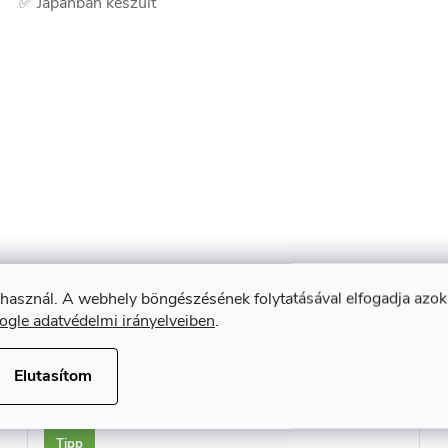
✅ Japánban készült
 használ. A webhely böngészésének folytatásával elfogadja azok
ogle adatvédelmi irányelveiben
.
Kapcsolódó termékek
Elutasítom
Tipp