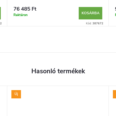
76 485 Ft
KOSÁRBA
Raktáron
2
Kód:
387672
Új