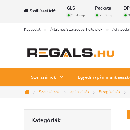
Ugrás
GLS
Packeta
DP
🚚 Szállítási idő:
a
3 - 4 nap
2 - 3 nap
3
fő
tartalomhoz
Kapcsolat
Általános Szerződési Feltételek
Adatvédel
Szerszámok
Egyedi japán munkaeszk
Szerszámok
Japán vésők
Faragóvésők
Kezdőlap
O
Kategóriák
Kategóriák
átugrása