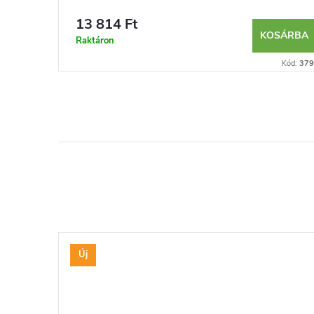
13 814 Ft
KOSÁRBA
Raktáron
Kód:
379
Új