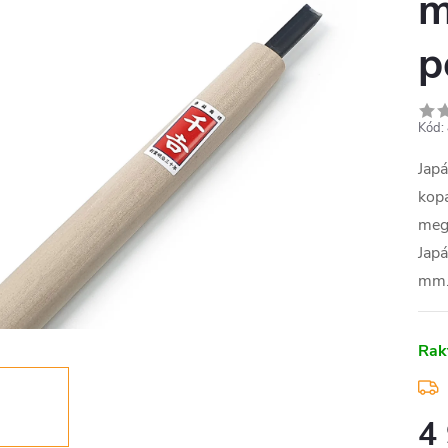
m
p
Kód:
Jap
kopá
megő
Japá
mm.
Rak
4