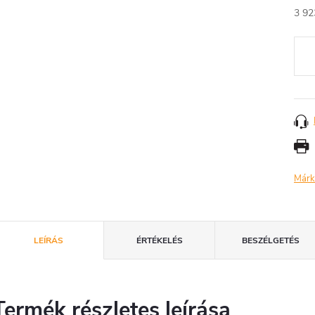
3 92
Egys
Márk
LEÍRÁS
ÉRTÉKELÉS
BESZÉLGETÉS
Termék részletes leírása