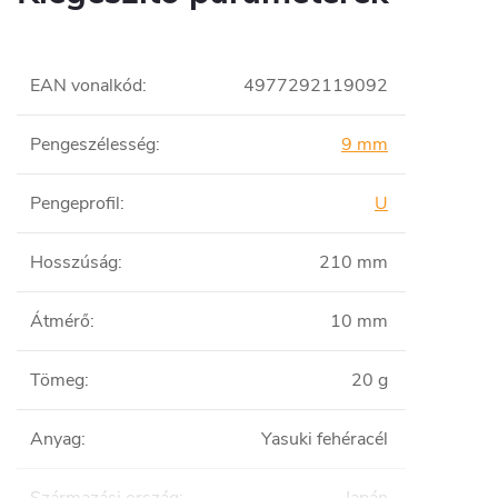
EAN vonalkód
:
4977292119092
Pengeszélesség
:
9 mm
Pengeprofil
:
U
Hosszúság
:
210 mm
Átmérő
:
10 mm
Tömeg
:
20 g
Anyag
:
Yasuki fehéracél