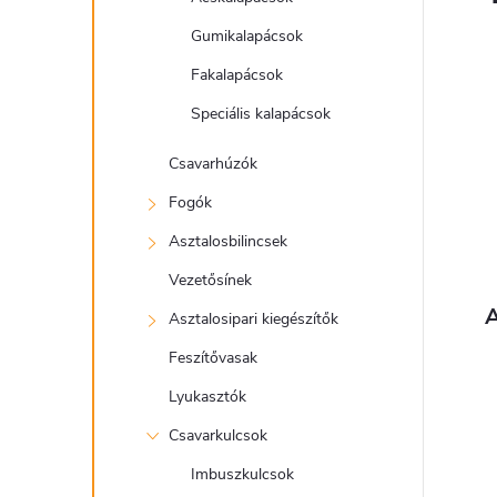
Gumikalapácsok
Fakalapácsok
Speciális kalapácsok
Csavarhúzók
Fogók
Asztalosbilincsek
Vezetősínek
A
Asztalosipari kiegészítők
Feszítővasak
Lyukasztók
Csavarkulcsok
Imbuszkulcsok