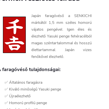
Japán faragóvéső a SENKICHI
márkától 1,5 mm széles homorú
vájatos pengével. Igen éles és
élezhető Yasuki penge fehéracélból
magas széntartalommal és hosszú
élettartammal. Japán vizes
fenőkővel élezhető.
 faragóvéső tulajdonságai:
✅ Általános faragásra
✅ Kiváló minőségű Yasuki penge
✅ Újraélezhető
✅ Homorú profilú penge