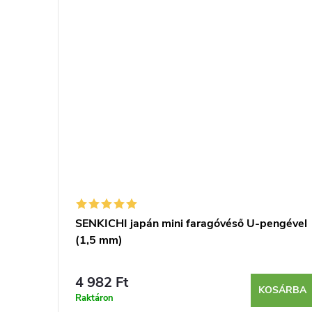
SENKICHI japán mini faragóvéső U-pengével
(1,5 mm)
4 982 Ft
KOSÁRBA
Raktáron