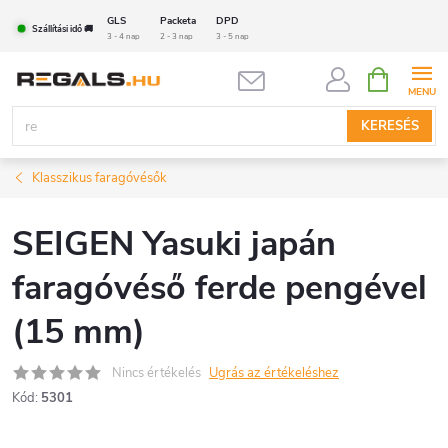
Ugrás
GLS
Packeta
DPD
Szállítási idő 🚚
a
3 - 4 nap
2 - 3 nap
3 - 5 nap
fő
KOSÁR
tartalomhoz
KERESÉS
Klasszikus faragóvésők
SEIGEN Yasuki japán
faragóvéső ferde pengével
(15 mm)
Nincs értékelés
Ugrás az értékeléshez
Kód:
5301