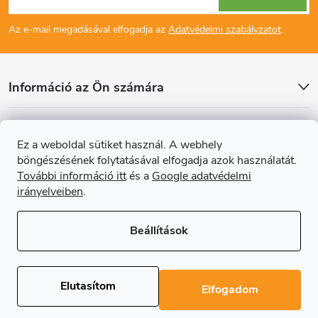
á
Az e-mail megadásával elfogadja az
Adatvédelmi szabályzatot
.
b
l
Információ az Ön számára
é
Cikkek
Ez a weboldal sütiket használ. A webhely
c
böngészésének folytatásával elfogadja azok használatát.
Online fizetési lehetőséget biztosítunk
További információ itt
és a
Google adatvédelmi
irányelveiben
.
Beállítások
Copyright 2026
Regals.hu
. Minden jog fenntartva.
Süti beállítások
szerkesztése
Elutasítom
Elfogadom
Shoptet Premium készítette