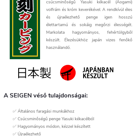
csúcsminőségű Yasuki kékacél (Aogami)
volfrám és króm keverékével. A rendkívül éles
és újraélezhető penge igen hosszú
élettartamú és sokáig megőrzi élességét.
Markolata hagyományos, fehértölgyből
készült. Élezésükhöz japán vizes fenőkő
használandó.
A SEIGEN véső tulajdonságai:
✅ Általános faragási munkákhoz
✅ Csúcsminőségű penge Yasuki kékacélból
✅ Hagyományos módon, kézzel készített
✅ Újraélezhető