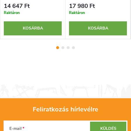
14 647 Ft
17 980 Ft
Raktáron
Raktáron
KOSÁRBA
KOSÁRBA
Feliratkozás hírlevélre
L
E-mail
KÜLDÉS