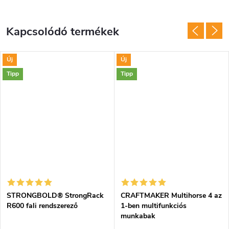
Kapcsolódó termékek
Új
Új
Tipp
Tipp
STRONGBOLD® StrongRack
CRAFTMAKER Multihorse 4 az
R600 fali rendszerező
1-ben multifunkciós
munkabak