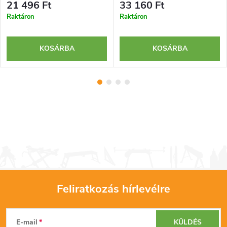
21 496 Ft
33 160 Ft
Raktáron
Raktáron
KOSÁRBA
KOSÁRBA
Feliratkozás hírlevélre
L
E-mail
KÜLDÉS