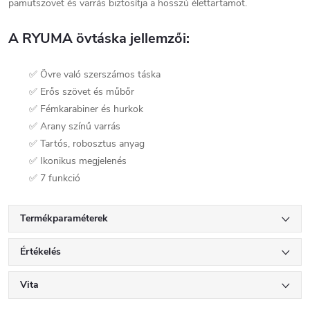
pamutszövet és varrás biztosítja a hosszú élettartamot.
A RYUMA övtáska jellemzői:
✅ Övre való szerszámos táska
✅ Erős szövet és műbőr
✅ Fémkarabiner és hurkok
✅ Arany színű varrás
✅ Tartós, robosztus anyag
✅ Ikonikus megjelenés
✅ 7 funkció
Termékparaméterek
Értékelés
Vita