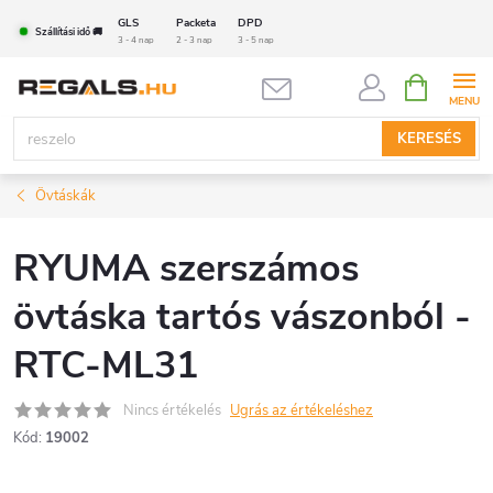
Ugrás
GLS
Packeta
DPD
Szállítási idő 🚚
a
3 - 4 nap
2 - 3 nap
3 - 5 nap
fő
KOSÁR
tartalomhoz
KERESÉS
Övtáskák
RYUMA szerszámos
övtáska tartós vászonból -
RTC-ML31
Nincs értékelés
Ugrás az értékeléshez
Kód:
19002