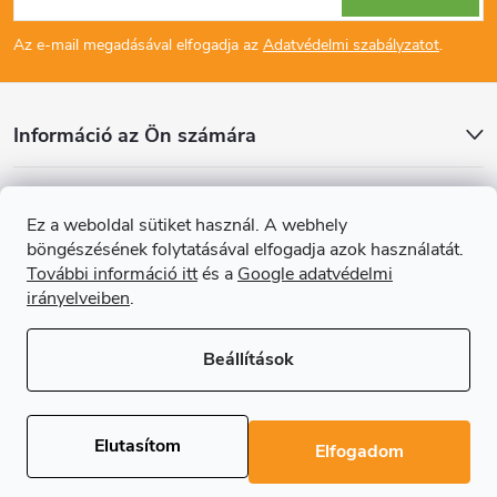
á
Az e-mail megadásával elfogadja az
Adatvédelmi szabályzatot
.
b
l
Információ az Ön számára
é
Cikkek
Ez a weboldal sütiket használ. A webhely
c
böngészésének folytatásával elfogadja azok használatát.
Online fizetési lehetőséget biztosítunk
További információ itt
és a
Google adatvédelmi
irányelveiben
.
Beállítások
Copyright 2026
Regals.hu
. Minden jog fenntartva.
Süti beállítások
szerkesztése
Elutasítom
Elfogadom
Shoptet Premium készítette