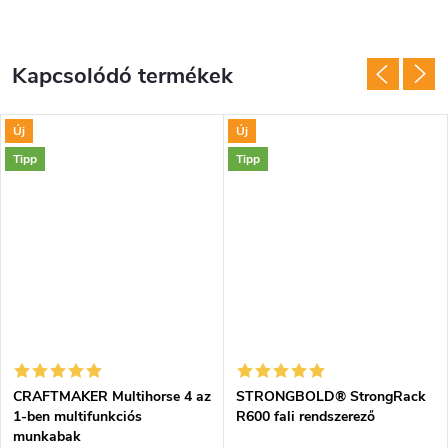
Kapcsolódó termékek
Új
Új
Tipp
Tipp
CRAFTMAKER Multihorse 4 az
STRONGBOLD® StrongRack
1-ben multifunkciós
R600 fali rendszerező
munkabak