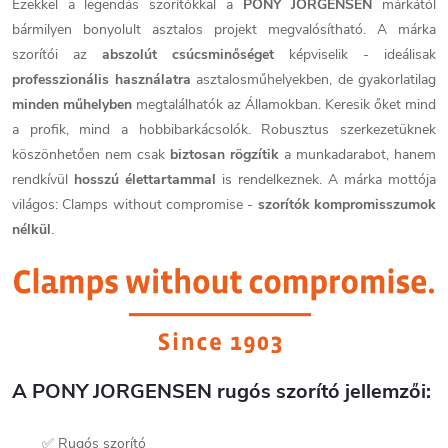
Ezekkel a legendás szorítókkal a
PONY JORGENSEN
márkától
bármilyen bonyolult asztalos projekt megvalósítható. A márka
szorítói az
abszolút csúcsminőséget
képviselik - ideálisak
professzionális használatra
asztalosműhelyekben, de gyakorlatilag
minden műhelyben
megtalálhatók az Államokban. Keresik őket mind
a profik, mind a hobbibarkácsolók. Robusztus szerkezetüknek
köszönhetően nem csak
biztosan rögzítik
a munkadarabot, hanem
rendkívül
hosszú élettartammal
is rendelkeznek. A márka mottója
világos:
Clamps without compromise
-
szorítók kompromisszumok
nélkül
.
A PONY JORGENSEN rugós szorító jellemzői:
✅ Rugós szorító