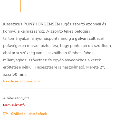
Klasszikus
PONY JORGENSEN
rugós szorító azonnali és
könnyű alkalmazáshoz. A szorító teljes befogási
tartományában a nyomáspont mindig a
galvanizált
acél
pofavégeken marad, biztosítva, hogy pontosan ott szorítson,
ahol arra szükség van. Használható fémhez, fához,
műanyaghoz, szövethez és egyéb anyagokhoz a kezek
erőltetése nélkül. Hegesztésre is használható. Mérete 2",
azaz
50 mm
.
Részletes információ
A tétel elfogyott…
Nem elérhető
Szállítási lehetőségek