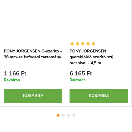
PONY JORGENSEN C-szorító -
PONY JORGENSEN
38 mm-es befogási tartomány
gyorskioldó szorító szíj
racsnival - 4,5 m
1 166 Ft
6 165 Ft
Raktáron
Raktáron
KOSÁRBA
KOSÁRBA