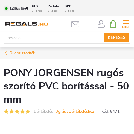
Ugrás
GLS
Packeta
DPD
Szállítási idő 🚚
a
3 - 4 nap
2 - 3 nap
3 - 5 nap
fő
KOSÁR
tartalomhoz
KERESÉS
Rugós szorítók
PONY JORGENSEN rugós
szorító PVC borítással - 50
mm
1 értékelés
Ugrás az értékeléshez
Kód:
8471