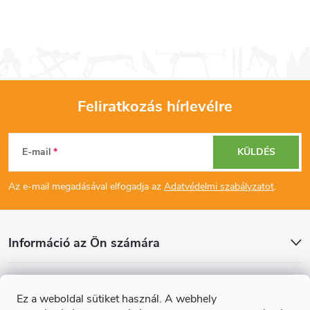
Feliratkozás hírlevélre
L
E-mail
KÜLDÉS
á
Az e-mail megadásával elfogadja az
Adatvédelmi szabályzatot
.
b
l
Információ az Ön számára
é
Cikkek
Ez a weboldal sütiket használ. A webhely