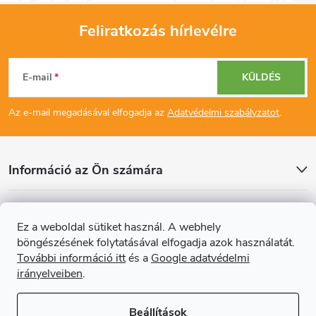
Feliratkozás hírlevélre
L
E-mail
KÜLDÉS
á
Az e-mail megadásával elfogadja az
Adatvédelmi szabályzatot
.
b
l
Információ az Ön számára
é
Cikkek
Ez a weboldal sütiket használ. A webhely
c
böngészésének folytatásával elfogadja azok használatát.
Online fizetési lehetőséget biztosítunk
További információ itt
és a
Google adatvédelmi
irányelveiben
.
Beállítások