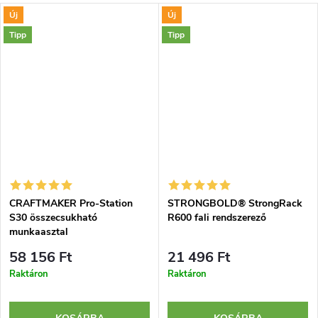
Új
Új
Tipp
Tipp
CRAFTMAKER Pro-Station
STRONGBOLD® StrongRack
S30 összecsukható
R600 fali rendszerező
munkaasztal
58 156 Ft
21 496 Ft
Raktáron
Raktáron