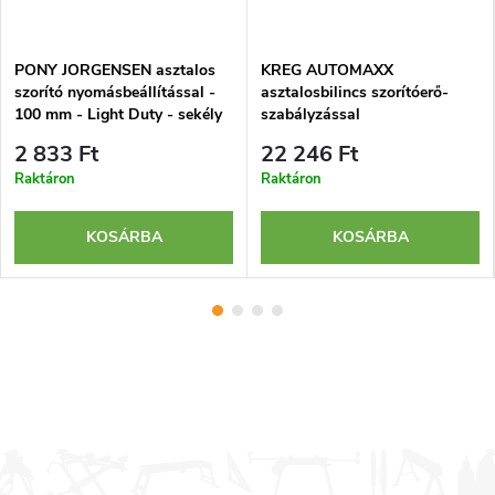
PONY JORGENSEN asztalos
KREG AUTOMAXX
szorító nyomásbeállítással -
asztalosbilincs szorítóerő-
100 mm - Light Duty - sekély
szabályzással
2 833 Ft
22 246 Ft
Raktáron
Raktáron
KOSÁRBA
KOSÁRBA