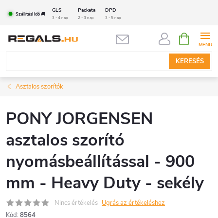
Ugrás
GLS
Packeta
DPD
Szállítási idő 🚚
a
3 - 4 nap
2 - 3 nap
3 - 5 nap
fő
KOSÁR
tartalomhoz
KERESÉS
Asztalos szorítók
PONY JORGENSEN
asztalos szorító
nyomásbeállítással - 900
mm - Heavy Duty - sekély
Nincs értékelés
Ugrás az értékeléshez
Kód:
8564