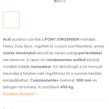
Acél
asztalos szorítók a
PONY JORGENSEN
márkától.
Heavy Duty típus, rögzített és csúszó szorítópofával, amely
szürke öntvényből
készült és narancssárga
porfestékkel
van bevonva. A lapos sín
rozsdamentes acélból
készült,
mindkét oldalán
hornyokkal
. Az ütközőrugó a sín hornyait
használja a helyben való rögzítéshez és a nyomás későbbi
kiengedéséhez.
Csúszásmentes
markolat.
900 mm
-es
befogási tartomány. A szorítóerő
450 kg
.
Részletes információ