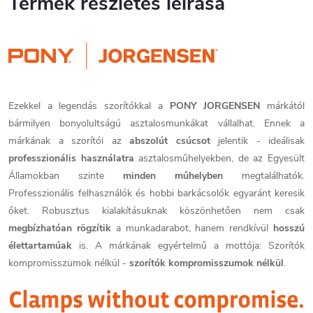
Termék részletes leírása
Ezekkel a legendás szorítókkal a
PONY JORGENSEN
márkától
bármilyen bonyolultságú asztalosmunkákat vállalhat. Ennek a
márkának a szorítói az
abszolút csúcsot
jelentik - ideálisak
professzionális használatra
asztalosműhelyekben, de az Egyesült
Államokban szinte
minden műhelyben
megtalálhatók.
Professzionális felhasználók és hobbi barkácsolók egyaránt keresik
őket. Robusztus kialakításuknak köszönhetően nem csak
megbízhatóan rögzítik
a munkadarabot, hanem rendkívül
hosszú
élettartamúak
is. A márkának egyértelmű a mottója: Szorítók
kompromisszumok nélkül -
szorítók kompromisszumok nélkül
.