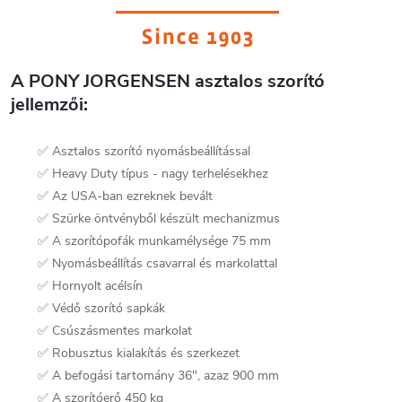
A PONY JORGENSEN asztalos szorító
jellemzői:
✅ Asztalos szorító nyomásbeállítással
✅ Heavy Duty típus - nagy terhelésekhez
✅ Az USA-ban ezreknek bevált
✅ Szürke öntvényből készült mechanizmus
✅ A szorítópofák munkamélysége 75 mm
✅ Nyomásbeállítás csavarral és markolattal
✅ Hornyolt acélsín
✅ Védő szorító sapkák
✅ Csúszásmentes markolat
✅ Robusztus kialakítás és szerkezet
✅ A befogási tartomány 36", azaz 900 mm
✅ A szorítóerő 450 kg