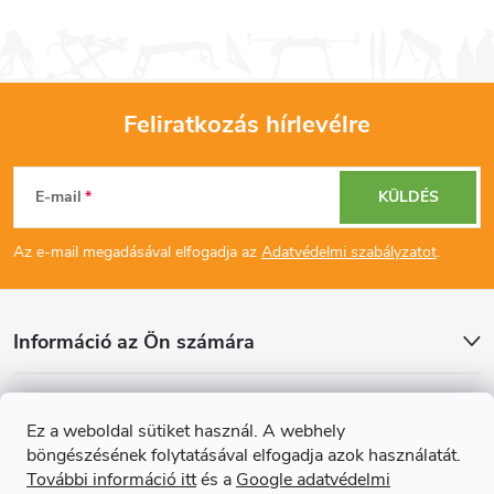
Feliratkozás hírlevélre
L
E-mail
KÜLDÉS
á
Az e-mail megadásával elfogadja az
Adatvédelmi szabályzatot
.
b
l
Információ az Ön számára
é
Cikkek
Ez a weboldal sütiket használ. A webhely
c
böngészésének folytatásával elfogadja azok használatát.
Online fizetési lehetőséget biztosítunk
További információ itt
és a
Google adatvédelmi