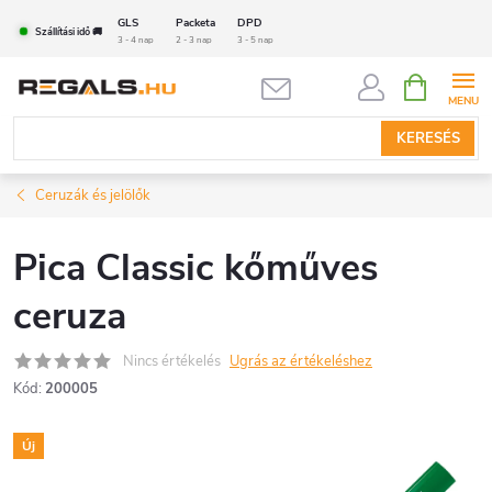
Ugrás
GLS
Packeta
DPD
Szállítási idő 🚚
a
3 - 4 nap
2 - 3 nap
3 - 5 nap
fő
KOSÁR
tartalomhoz
KERESÉS
Ceruzák és jelölők
Pica Classic kőműves
ceruza
Nincs értékelés
Ugrás az értékeléshez
Kód:
200005
Új