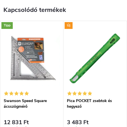
Kapcsolódó termékek
Tipp
Új
Swanson Speed Square
Pica POCKET zsebtok és
ácsszögmérő
hegyező
12 831 Ft
3 483 Ft