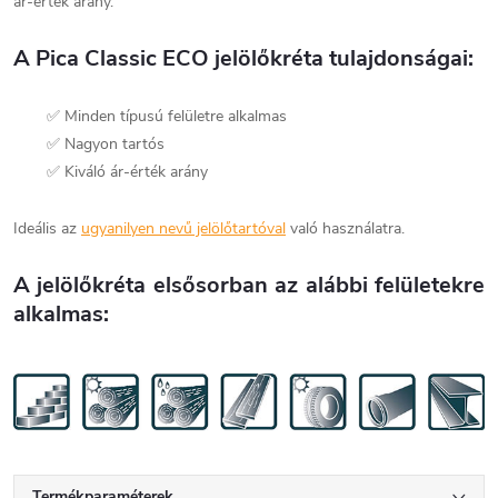
ár-érték arány.
A Pica Classic ECO jelölőkréta tulajdonságai:
✅ Minden típusú felületre alkalmas
✅ Nagyon tartós
✅ Kiváló ár-érték arány
Ideális az
ugyanilyen nevű jelölőtartóval
való használatra.
A jelölőkréta elsősorban az alábbi felületekre
alkalmas:
Termékparaméterek