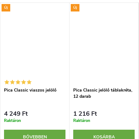
Új
Új
Pica Classic viaszos jelölő
Pica Classic jelölő táblakréta,
12 darab
4 249 Ft
1 216 Ft
Raktáron
Raktáron
BŐVEBBEN
KOSÁRBA