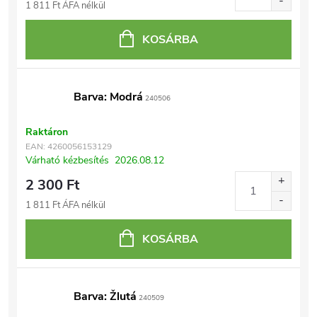
1 811 Ft ÁFA nélkül
KOSÁRBA
Barva: Modrá
240506
Raktáron
EAN:
4260056153129
Várható kézbesítés
2026.08.12
2 300 Ft
1 811 Ft ÁFA nélkül
KOSÁRBA
Barva: Žlutá
240509