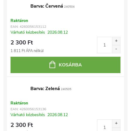
Barva: Červená
240504
Raktáron
EAN:
4260056153112
Várható kézbesítés
2026.08.12
2 300 Ft
1 811 Ft ÁFA nélkül
KOSÁRBA
Barva: Zelená
240505
Raktáron
EAN:
4260056153136
Várható kézbesítés
2026.08.12
2 300 Ft