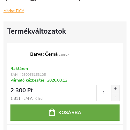
Márka:
PICA
Barva: Černá
240507
Raktáron
EAN:
4260056153105
Várható kézbesítés
2026.08.12
2 300 Ft
1 811 Ft ÁFA nélkül
KOSÁRBA