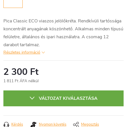
Pica Classic ECO viaszos jelölőkréta. Rendkívüli tartóssága
koncentrált anyagának köszönhető. Alkalmas minden típusú
felületre, általános és ipari használatra. A csomag 12
darabot tartalmaz.
Részletes információ
2 300 Ft
1 811 Ft ÁFA nélkül
Egységár:
VÁLTOZAT KIVÁLASZTÁSA
Kérdés
Nyomon követés
Megosztás