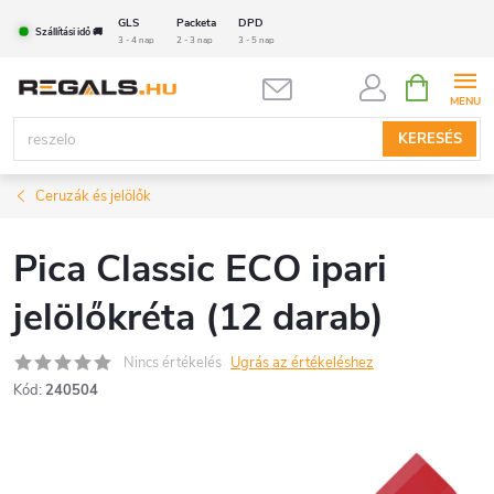
Ugrás
GLS
Packeta
DPD
Szállítási idő 🚚
a
3 - 4 nap
2 - 3 nap
3 - 5 nap
fő
KOSÁR
tartalomhoz
KERESÉS
Ceruzák és jelölők
Pica Classic ECO ipari
jelölőkréta (12 darab)
Nincs értékelés
Ugrás az értékeléshez
Kód:
240504