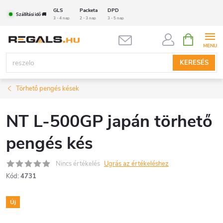
Ugrás
GLS
Packeta
DPD
Szállítási idő 🚚
a
3 - 4 nap
2 - 3 nap
3 - 5 nap
fő
KOSÁR
tartalomhoz
KERESÉS
Törhető pengés kések
NT L-500GP japán törhető
pengés kés
Nincs értékelés
Ugrás az értékeléshez
Kód:
4731
Új