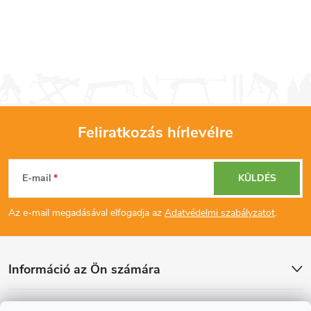
Feliratkozás hírlevélre
L
E-mail
KÜLDÉS
á
Az e-mail megadásával elfogadja az
Adatvédelmi szabályzatot
.
b
l
Információ az Ön számára
é
Cikkek